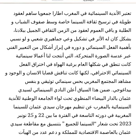
تعتبر الأندية السينمائية في المغرب اطارا جمعويا ساهم لعقود
طويلة في ترسيخ ثقافة السينما خاصة وسط صفوف الشباب و
الطلبة و باقي العموم لعقود من الزمن الثقافي الجميل ببلادنا،
بشكل كان له الأثر في تشكيل وعي جماهيري شعبي و لو نسبي
بأهمية الفعل السينمائي و دوره في إبراز أشكال من التعبير الفني
عبر عدسة الصورة المتحركة، التي أنتجت لنا أعمالا سينمائية
كانت تنطق في شكلها العام برغبة الهواة في اختراق الفعل
السينمائي الاحترافي، لكنها كانت تناقش قضايا الانسان و الوجود و
مشاهد المجتمع المغربي بحس سينمائي توثيقي و بنفس
بيداغوجي. ضمن هذا السياق أعلن النادي السينمائي لسيدي
عثمان بالدار البيضاء المنظوي تحت لواء الجامعة الوطنية للأندية
السينمائية بالمغرب عن تنظيم مهرجان سيدي عثمان للسينما
المغربية في دورته التاسعة في الفترة ما بين 22 و 25 نونبر
2023 تحت شعار “السينما للجميع ” بتنسيق مع مقاطعة سيدي
عثمان بالعاصمة الاقتصادية للمملكة و دعم عدد من الهيآت