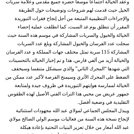
وعقد الخيالة اجتماعا موسعا حضره جميع مقدمي وعلامة سربات
الخيل حيث قدمت لهم شروحات وتوضيحات حول الطريقة
والإجراءات التنظيمية المتبعة من أجل إنجاح فقرات التبوريدة
المقرر أن تنطلق يوم غد السبت، كما انطلقت عملية إحصاء
الخيالة والخيول والسربات المشاركة في موسم هذه السنة حيث
سجلت عدد الفرسان والخيول المشاركة وبلغ عدد السربات
المشاركة 115 سربة تمثل مختلف جهات المملكة و عدد الفرسان
والخيالة أزيد من ألفي فارس، هذا و تم إخبار الخيالة بالتحسينات
التي شهدها “المحرك الثاني” والذي سيشكل متنفسا وسيخفف
الضغط على المحرك الأثري وسيمنح الفرصة لأكبر عدد ممكن من
الخيالة لممارسة هوايتهم التبوريدة في ظروف جيدة ولمتابعة
جمهور عريض من محبي هذا التراث الفني الأصيل لهذه الطقوس
التقليدية في وضعية أفضل.
ويبذل المجلس الجماعي لمولاي عبد الله مجهودات استثنائية
لإنجاح نسخة هذه السنة من فعاليات موسم الولي الصالح مولاي
عبد الله أمغار من خلال تعزيز البنيات التحتية بإعادة هيكلة