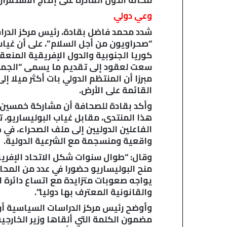
وعي دولي
شدد محمد فاضل بقادة، رئيس مركز الدرا
“صحراويون من أجل السلام”، على أن غياب 
كوريا الجنوبية والدول الإفريقية المنعق
سعت لعقود إلى تقديم ما يسمى “الجمهو
مبرزا أن المنتظم الدولي بات أكثر ميلا 
القائمة على الأرض.
وأكد بقادة للصحافة أن مشاركة خمسين د
هذا المنتدى، مقابل غياب البوليساريو، 
الفاعلين الدوليين إلى ملف الصحراء، في 
واقعية ومنسجمة مع الشرعية الدولية.
وقال: “طوال سنوات شكل الاتحاد الإفريقي
منح البوليساريو حضورا في عدد من المحاف
يواجه صعوبات متزايدة مع اتساع دائرة 
والقانونية المعترف بها دوليا”.
وأوضح رئيس مركز الدراسات السياسية أن
مضمون الكلمة التي ألقاها وزير الخارجي