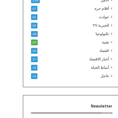
الامن
238
أقلام حرة
67
حوادث
65
الخبرية TV
58
تكنولوجيا
48
تقنية
39
اقتصاد
30
أخبار الاقتصاد
27
أنماط الحياة
18
عاجل
16
Newsletter