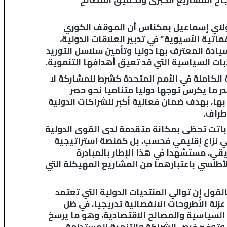
مولاي إسماعيل بمكناس أن الموقف الكوري
تية الآسيوية” في تدبير العلاقات الدولية،
يادة المعترف بها دوليا وتأمين سلاسل التوريد
بات السياسية التي قد تعيق أهدافها التنموية.
ة الكاملة في الأمم المتحدة كشرط للمشاركة لا
در ما يكرس توجها دوليا متناميا نحو حصر
بها، بهدف ضمان فعالية أكبر للشراكات الدولية
طراف.
باتت تحظى بمكانة متقدمة لدى القوى الدولية
في نزاع إقليمي فحسب، بل كمنصة استراتيجية
يقي، مستشهدا في هذا الإطار بالمبادرة
لأطلسي باعتبارهما من المشاريع المهيكلة التي
لقول إن توالي المنتديات الدولية التي تعتمد
زلة الأطروحات الانفصالية تدريجيا، في ظل
 السياسية والمصالح الاقتصادية، وهو ما يرسخ
ر وتوفير فرص الشراكة والتنمية المستدامة.