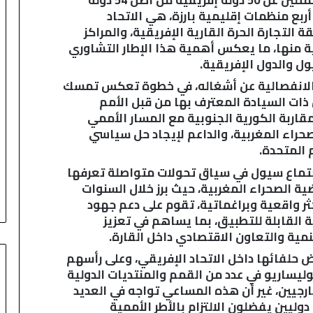
بع منظمات إقليمية بارزة، هي الاتحاد
 التجارة الحرة القارية الإفريقية، والمراكز
ية منها، ما يعكس أهمية هذا الإطار التشاوري
ل والدول الإفريقية.
 الانفصالية عن أشغاله، في خطوة تعكس تمسك
 ذات السيادة المعترف بها من قبل الأمم
اربة الكورية الجنوبية مع المسار الأممي
صحراء المغربية، والداعم لإيجاد حل سياسي
المتحدة.
اجتماع سيول في سياق تحولات متواصلة تعرفها
ة الصحراء المغربية، حيث برز خلال السنوات
كثر واقعية وبراغماتية، تقوم على دعم جهود
 القابلة للتطبيق، بما يساهم في تعزيز
نمية والتعاون الاقتصادي داخل القارة.
ض حلفائها داخل الاتحاد الإفريقي، وعلى رأسهم
وليساريو في عدد من القمم والمنتديات الدولية
ارجيين، غير أن هذه المساعي تواجه في العديد
يين يفضلون الالتزام بالأطر الأممية