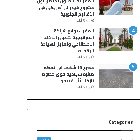
المغربية: العيون تحتضن أول
مشروع فيدرالي أمريكي في
الأقاليم الجنوبية
منذ 5 أيام
المغرب يوقع شراكة
استراتيجية لتطوير الذكاء
الاصطناعي وتعزيز السيادة
الرقمية
منذ 5 أيام
مصرع 13 شخصا في تحطم
طائرة سياحية فوق خطوط
نازكا الأثرية ببيرو
منذ 5 أيام
Categories