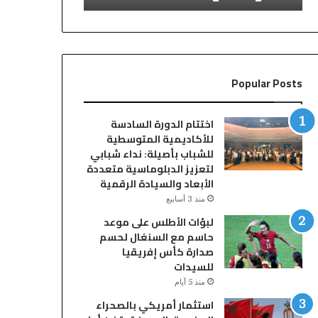
E
E
M
M
P
P
Popular Posts
اختتام الدورة السادسة
للأكاديمية المتوسطية
للشباب بأصيلة: نداء شبابي
لتعزيز الدبلوماسية متعددة
الأبعاد والسيادة الرقمية
منذ 3 أسابيع
لبؤات الأطلس على موعد
حاسم مع السنغال لحسم
صدارة كأس إفريقيا
للسيدات
منذ 5 أيام
استثمار أمريكي بالصحراء