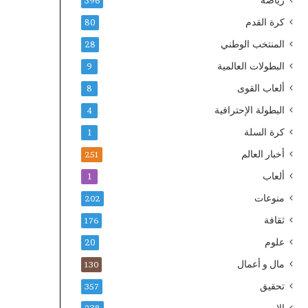
رياضة
396
كرة القدم
80
المنتخب الوطني
28
البطولات العالمية
9
ألعاب القوى
8
البطولة الإحترافية
4
كرة السلة
1
أخبار العالم
251
ألعاب
1
منوعات
202
ثقافة
176
علوم
20
مال و أعمال
130
تحقيق
357