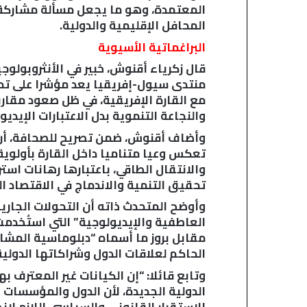
المعتمدة، وهو ما يجعل مسألة مشاركة 
المحافل الإقليمية والدولية.
البراغماتية الأسيوية
قال زكرياء أقنوش، خبير في الأنثروبولوج
منتدى سيول-إفريقيا يعد مؤشرا على تحو
مع القارة الإفريقية، في ظل صعود مقارب
والنجاعة التنموية بدل الاعتبارات الإيديو
تعكس وعيا متناميا داخل القارة بأولوية
والانتقال الطاقي، باعتبارها رهانات است
تحقيق التنمية والاندماج في الاقتصاد ا
وأوضح المتحدث ذاته أن التحولات الجارية
العاطفية والإيديولوجية” التي استُخدمت
مقابل بروز ما أسماه “دبلوماسية المشار
الحاكم لعلاقات الدول وشراكاتها الدولية
وتابع قائلا: “إن الكيانات غير المعترف ب
الدولية الجديدة، لأن الدول والمؤسسات 
الاستقرار القانوني والسياسي اللازم لإ