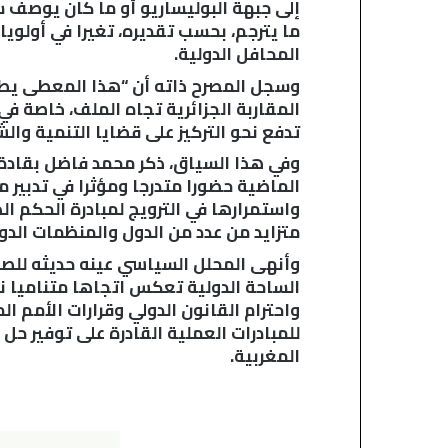
إلى جبهة البوليساريو أو ما كان يوصف 
ما يترجم، بحسب تقديره، تغيرا في أولوي
المحافل الدولية.
وسجل المصرح ذاته أن “هذا المعطى يطر
المقاربة الجزائرية تجاه الملف، خاصة في
تدفع نحو التركيز على قضايا التنمية وال
وفي هذا السياق، ذكر محمد فاضل بقادة 
الماضية حضورا متدرجا ومؤثرا في تدبي
واستمرارها في الترويج لمبادرة الحكم ا
متزايد من عدد من الدول والمنظمات الدول
وأنهى المحلل السياسي عينه حديثه للصحا
الساحة الدولية تعكس اتجاها متناميا ن
واحترام القانون الدولي وقرارات الأمم ا
للمبادرات العملية القادرة على توفير حل
المغربية.