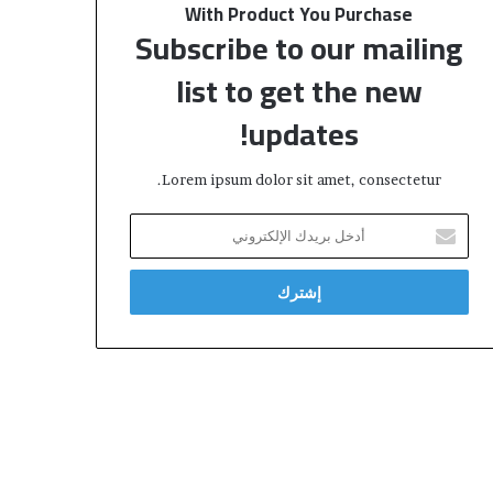
With Product You Purchase
Subscribe to our mailing
list to get the new
updates!
Lorem ipsum dolor sit amet, consectetur.
أ
د
خ
ل
ب
ر
ي
د
ك
ا
ل
إ