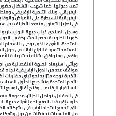
تمت دعوتها. كما شهدت الأشغال حضور أر
الإفريقي، وبنك التنمية الإفريقي، ومنطقة
الإفريقية للسيطرة على الأمراض والوقا
في تعزيز التعاون متعدد الأطراف بين سيو
وسجل المنتدى غياب جبهة البوليساريو
كوريا الجنوبية بحصر المشاركة في الدول
المتحدة، الشيء الذي يوحي بانسجام المق
المعتمد لتسوية النزاع الإقليمي حول ال
واقعي ومتوافق بشأنه تحت رعاية الأمم 
ويأتي استبعاد الجبهة الانفصالية من 
مواقف عدد من الدول الإفريقية تجاه قضي
الأخيرة توجه متزايد نحو تبني مقاربات أ
الأمم المتحدة وتشجيع الحلول السياسية
الاستقرار الإقليمي وفتح آفاق أوسع للت
في المقابل، تواصل الجزائر، مدعومة ببع
جنوب إفريقيا، الدفع نحو إشراك جبهة الب
التي تجمع الاتحاد الإفريقي بشركائه الخ
من المناسبات تحفظات من دول وشركاء دول