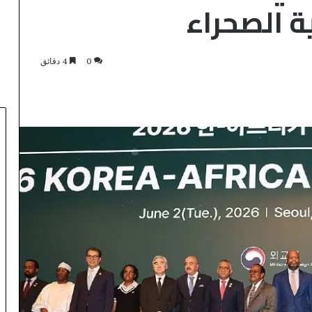
 الصحراء
0
4 دقائق
F
B
_
A
U
D
I
T
منذ ساعة واحدة
_
FB_AUDIT_TEMP
T