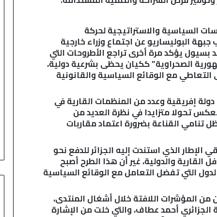
سات السياسية والاستراتيجية لحركة
جبهة البوليساريو عن اجتماع وزراء خارجية
د بسيول يؤكد مرة أخرى تراجع الأطروحات التي
رية الصحراوية” ككيان يحظى بشرعية دولية،
إلى التعاطي مع الوقائع السياسية والقانونية
ولة إفريقية وعدد من المنظمات القارية في
تعكس تحولا متزايدا في نظرة العديد من
ظل تنامي القناعة بضرورة اعتماد مقاربات
 الإطار الذي استندت إليه الجزائر للدفع نحو
ل القارية والدولية، غير أن هذا الطرح أصبح
الدول التي تفضل التعامل مع الوقائع السياسية
 من المؤشرات اللافتة خلال أشغال المنتدى،
ة الجزائري أحمد عطاف، والتي خلت من الإشارة