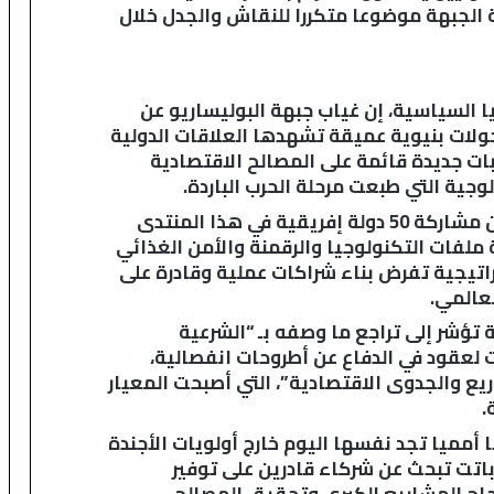
الجبهة موضوعا متكررا للنقاش والجدل خلال
يا السياسية، إن غياب جبهة البوليساريو عن
لات بنيوية عميقة تشهدها العلاقات الدولية
ات جديدة قائمة على المصالح الاقتصادية
لوجية التي طبعت مرحلة الحرب الباردة.
وأضاف أقنوش، ضمن تصريح للصحافة، أن مشاركة 50 دولة إفريقية في هذا المنتدى
 ملفات التكنولوجيا والرقمنة والأمن الغذائي
راتيجية تفرض بناء شراكات عملية وقادرة على
لعالمي.
 تؤشر إلى تراجع ما وصفه بـ “الشرعية
 لعقود في الدفاع عن أطروحات انفصالية،
يع والجدوى الاقتصادية”، التي أصبحت المعيار
.
ها أمميا تجد نفسها اليوم خارج أولويات الأجندة
باتت تبحث عن شركاء قادرين على توفير
نجاح المشاريع الكبرى وتحقيق المصالح