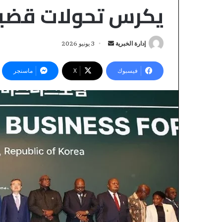
يكرس تحولات قضية
إدارة الخبرية
أ
3 يونيو 2026
ر
س
فيسبوك
‫X
ماسنجر
ل
ب
ر
ي
F
د
B
ا
_
إ
A
ل
U
ك
D
ت
I
ر
T
منذ ساعة واحدة
_
و
FB_AUDIT_TEMP
T
ن