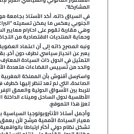
المشتركة”.
في السياق ذاته، أكد الأستاذ بجامعة 
الجنوبي يعكس ما يمكن تسميته “البراغما
وهي مقاربة تقوم على احترام معايير الس
وحماية المنتديات الاقتصادية من التجاذ
ونبه المصرح ذاته إلى أن اعتماد العضوي
يعبر عن انحياز سياسي لطرف دون آخر، بق
التمثيل في الدول ذات السيادة المعترف 
والحد من تسييس الفضاءات متعددة الأ
واسترسل أقنوش بأن المملكة المغربية 
الصاعدة، التي لم تعد تنظر إليها كطرف 
للربط بين الأسواق الدولية والعمق الإفر
الأطلسية لدول الساحل وميناء الداخلة ا
تعزز هذا التموقع.
وأجمل أستاذ الأنثروبولوجيا السياسية با
معيار السيادة الأممية مرشح لأن يعمق ع
تشكل نظام دولي أكثر ارتباطا بالواقعية
مكانة الدول القادرة على إنتاج الاستقرا