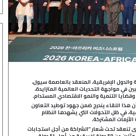
E
M
P
ة والدول الإفريقية، المنعقد بالعاصمة سيول،
بين في مواجهة التحديات العالمية المتزايدة،
قضايا التنمية والنمو الاقتصادي المستدام.
 أن هذا اللقاء يندرج ضمن جهود توطيد التعاون
ية، في ظل التحولات التي يشهدها النظام
الأزمات المشتركة.
تدى تنعقد تحت شعار “الشراكة من أجل استجابات
مشتركة للتحديات العالمية”، بمشاركة ممثلين عن 50 دولة إفريقية من أصل 54 دولة