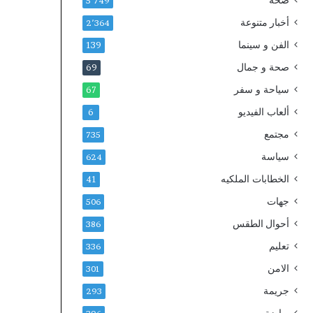
صحة
5٬749
أخبار متنوعة
2٬364
الفن و سينما
139
صحة و جمال
69
سياحة و سفر
67
ألعاب الفيديو
6
مجتمع
735
سياسة
624
الخطابات الملكيه
41
جهات
506
أحوال الطقس
386
تعليم
336
الامن
301
جريمة
293