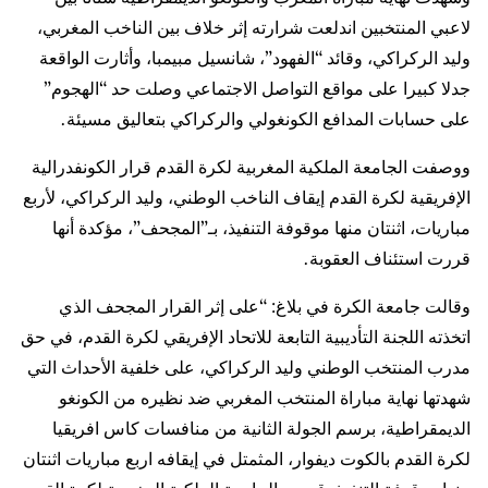
لاعبي المنتخبين اندلعت شرارته إثر خلاف بين الناخب المغربي،
وليد الركراكي، وقائد “الفهود”، شانسيل مبيمبا، وأثارت الواقعة
جدلا كبيرا على مواقع التواصل الاجتماعي وصلت حد “الهجوم”
على حسابات المدافع الكونغولي والركراكي بتعاليق مسيئة.
ووصفت الجامعة الملكية المغربية لكرة القدم قرار الكونفدرالية
الإفريقية لكرة القدم إيقاف الناخب الوطني، وليد الركراكي، لأربع
مباريات، اثنتان منها موقوفة التنفيذ، بـ”المجحف”، مؤكدة أنها
قررت استئناف العقوبة.
وقالت جامعة الكرة في بلاغ: “على إثر القرار المجحف الذي
اتخذته اللجنة التأديبية التابعة للاتحاد الإفريقي لكرة القدم، في حق
مدرب المنتخب الوطني وليد الركراكي، على خلفية الأحداث التي
شهدتها نهاية مباراة المنتخب المغربي ضد نظيره من الكونغو
الديمقراطية، برسم الجولة الثانية من منافسات كاس افريقيا
لكرة القدم بالكوت ديفوار، المثمتل في إيقافه اربع مباريات اثنتان