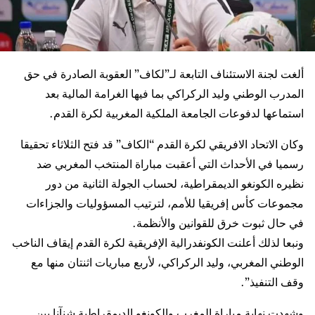
ألغت لجنة الاستئناف التابعة لـ”لكاف” العقوبة الصادرة في حق
المدرب الوطني وليد الركراكي بما فيها الغرامة المالية بعد
استماعها لدفوعات الجامعة الملكية المغربية لكرة القدم.
وكان الاتحاد الافريقي لكرة القدم “الكاف” قد فتح الثلاثاء تحقيقا
رسميا في الأحداث التي أعقبت مباراة المنتخب المغربي ضد
نظيره الكونغو الديمقراطية، لحساب الجولة الثانية من دور
مجموعات كأس إفريقيا للأمم، لترتيب المسؤوليات والجزاءات
في حال ثبوت خرق للقوانين والأنظمة.
ونبعا لذلك أعلنت الكونفدرالية الإفريقية لكرة القدم إيقاف الناخب
الوطني المغربي، وليد الركراكي، لأربع مباريات اثنتان منها مع
وقف التنفيذ”.
وشهدت نهاية مباراة المغرب والكونغو الديمقراطية شنآنا بين