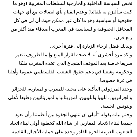
تخص السياسة الداخلية والخارجية للسلطات المغربية (وهو ما
كنت سألتزم به تلقائيا) وعدم القيام بأي اتصالات مع أي جهات
حقوقية أو سياسية وهو ما كان غير ممكن حيث أن لي في كل
المحافل الحقوقية والسياسية في المغرب أصدقاء منذ أكثر من
ربع قرن.
ولذلك فضل ارجاء الزيارة إلى فترة أخرى.
واكد مرة أخشرى أنه لا صحة لقرار المنع وإنما لظروف تتغير
سريعا خاصة بعد الموقف الشجاع الذي اتخذه المغرب ملكا
وحكومة وشعبا في دعم حقوق الشعب الفلسطيني عموما وأهلنا
في غزة خصوصا.
وجدد المرزوقي التأكيد على محبته للمغرب والمغاربة، للجزائر
والجزائريين، لليبيا والليبيين، لموريتانيا والموريتانيين وطبعا لأهلي
ولتونس الحبيبة.
وختم بيانه بقوله “أملي ان تنتهي الجفوة بين أنظمتنا وأن نعود
جميعا لبناء الاتحاد المغاربي ان شاء الله كخطوة أولى لبناء اتحاد
الشعوب العربية الحرة القادر وحده على حماية الأجيال القادمة