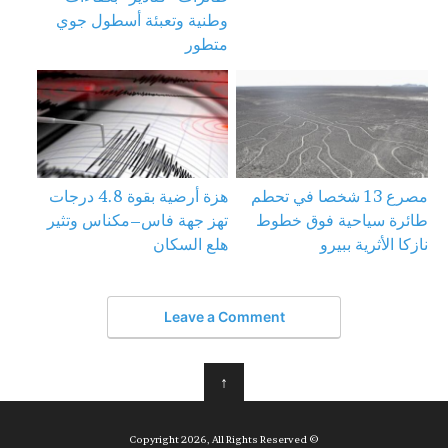
وطنية وتعبئة أسطول جوي
متطور
مصرع 13 شخصا في تحطم
هزة أرضية بقوة 4.8 درجات
طائرة سياحية فوق خطوط
تهز جهة فاس–مكناس وتثير
نازكا الأثرية ببيرو
هلع السكان
Leave a Comment
↑
© Copyright 2026, All Rights Reserved