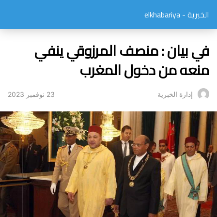
الخبرية - elkhabariya
في بيان : منصف المرزوقي ينفي
منعه من دخول المغرب
23 نوفمبر 2023
إدارة الخبرية