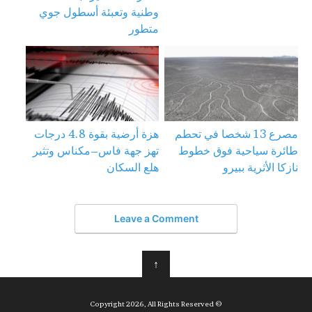
وطنية وتعبئة أسطول جوي
متطور
مصرع 13 شخصا في تحطم
هزة أرضية بقوة 4.8 درجات
طائرة سياحية فوق خطوط
تهز جهة فاس–مكناس وتثير
نازكا الأثرية ببيرو
هلع السكان
Leave a Comment
↑
© Copyright 2026, All Rights Reserved