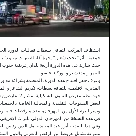
و
E
M
ن
P
ي
ا
استظاف المركب الثقافي بسطات فعاليات الدورة الخام
جمعية ” أثر” تحت شعار:” إخوة أفارقة ،تراث متنوع” يومي 20 و21 أكتوبر ال
حيث شارك في هذه الدورة أربعة بلدان إفريقية جنوب ا
القمر و مدغشقر و بوركينا فاسو.
وعرف حفل افتتاح هذه الدورة، المنظمة بشراكة مع وزار
المديرية الإقليمية للثقافة بسطات، تكريم الشاعر و 
حيث نظم معرض للفنون التشكيلية بمشاركة عارضين شب
لبعض المنتوجات التقليدية والمجالية الخاصة بالجمعيا
وتميز اليوم الأول من المهرجان، بتقديم رقصات فنية و
في هذه النسخة من المهرجان الدولي للتراث الإفريقي.
وفي هذا الصدد ، أبرز عبد المجيد حامل الدين رئيس ال
متنوعة تشمل عروضا من الرقص المغربي والدول المشارك