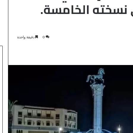
 نسخته الخامسة.
0
دقيقة واحدة
ر
ي
ا
ل
م
د
منذ ساعة واحدة
ر
ريال مدريد يحسم الجدل.. إبراهيم
ي
دياز باقٍ والملكي يمدد عقده حتى
د
2030
ي