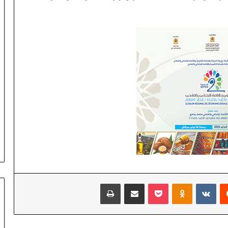
ب
ا
قٍ
و
ا
ل
م
ل
ك
ي
ي
م
د
د
ع
ق
د
‏Reddit
‏VKontakte
Odnoklassniki
‫Pocket
مشاركة عبر البريد
طباعة
ه
ح
ت
ى