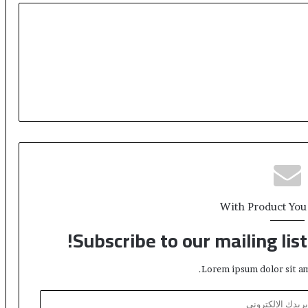
2
0
3
0
With Product You
Subscribe to our mailing lis
Lorem ipsum dolor sit am