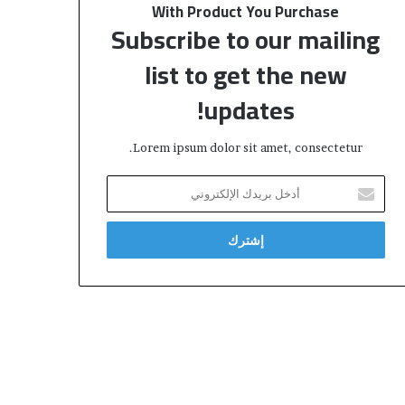
With Product You Purchase
Subscribe to our mailing
list to get the new
updates!
Lorem ipsum dolor sit amet, consectetur.
أ
د
خ
ل
ب
ر
ي
د
ك
ا
ل
إ