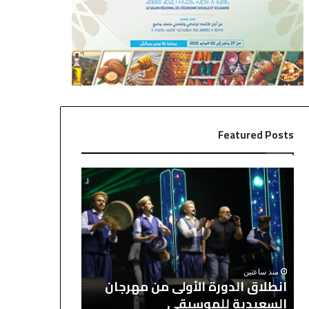
Featured Posts
ا
«
ن
و
ط
ا
ل
ت
ا
س
منذ ساعتين
«واتساب» يدخ
ق
ا
ا
ب
القضاء التجا
منذ ساعتين
ل
»
انطلاق الدورة الأولى من مهرجان
المراسلات الإ
د
ي
السعيدية للموسيقى
نية المكتري
و
د