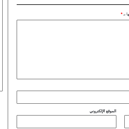
و
ا
ا بـ
*
ن
ع
ل
ى
غ
ز
ة
الموقع الإلكتروني