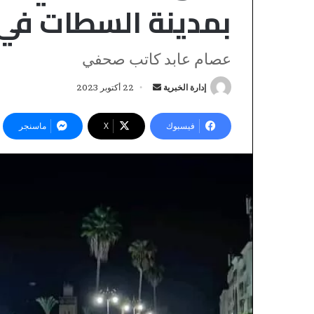
بمدينة السطات في
عصام عابد كاتب صحفي
إدارة الخبرية
أ
22 أكتوبر 2023
ر
س
فيسبوك
‫X
ماسنجر
ل
ب
ر
F
ي
B
د
_
A
ا
U
إ
D
ل
I
ك
T
ت
منذ ساعتين
_
FB_AUDIT_TEMP
ر
T