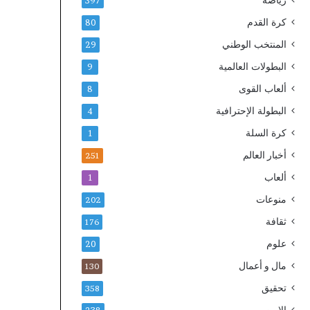
رياضة
397
ب
كرة القدم
80
ا
ت
المنتخب الوطني
29
ح
البطولات العالمية
9
س
ن
ألعاب القوى
8
ن
البطولة الإحترافية
4
ي
ة
كرة السلة
1
ا
أخبار العالم
ل
251
م
ألعاب
1
ك
منوعات
ت
202
ر
ثقافة
176
ي
علوم
20
مال و أعمال
130
تحقيق
358