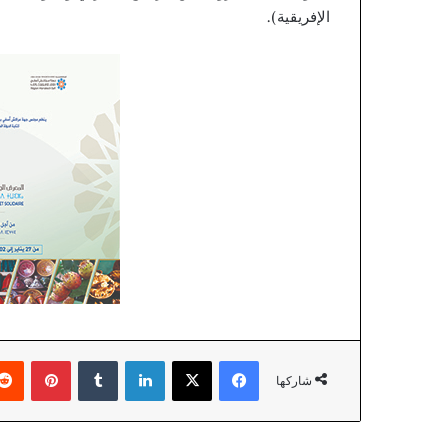
الإفريقية).
فيسبوك
‫X
لينكدإن
‏Tumblr
بينتيريست
شاركها