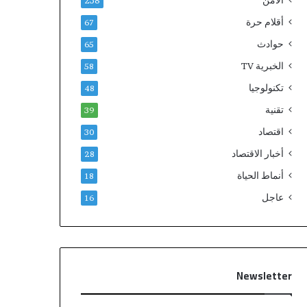
الامن
238
أقلام حرة
67
حوادث
65
الخبرية TV
58
تكنولوجيا
48
تقنية
39
اقتصاد
30
أخبار الاقتصاد
28
أنماط الحياة
18
عاجل
16
Newsletter