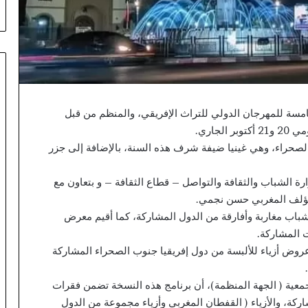
ح
س
م
ا
ل
ج
د
ل
سة للمهرجان الدولي للتراث الإفريقي، والمنظم من قبل
.
جاري.
.
لصحراء، وهي غينيا ضيفة شرف هذه السنة، بالإضافة إلى جزر
إ
ب
ة الشباب والثقافة والتواصل – قطاع الثقافة – و بتعاون مع
ر
المؤلف المغربي حسن نجمي.
ا
ه
اب مغاربة وأفارقة من الدول المشاركة، كما أقيم معرض
ي
ت المشاركة.
م
عروض أزياء للألبسة من دول إفريقيا جنوب الصحراء المشاركة
د
ي
جمعية ( الجهة المنظمة)، أن برنامج هذه النسخة تضمن فقرات
ا
ز
ة، والأزياء ( القفطان المغربي وأزياء مجموعة من الدول