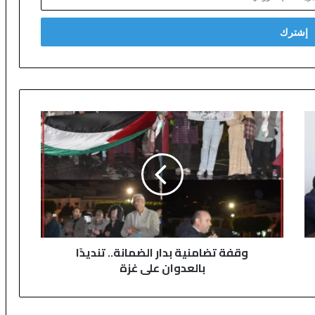
و
ق
ف
ة
ت
ض
ا
م
ن
وقفة تضامنية بدار الضمانة.. تنديدًا
ي
بالعدوان على غزة
ة
ب
د
ا