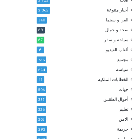
صحة
ل
5٬725
م
أخبار متنوعة
2٬365
ر
الفن و سينما
ا
140
س
صحة و جمال
69
ل
سياحة و سفر
ا
67
ت
ألعاب الفيديو
6
ا
ل
مجتمع
736
إ
سياسة
624
ل
ك
الخطابات الملكيه
41
ت
جهات
506
ر
و
أحوال الطقس
387
ن
تعليم
336
ي
ة
الامن
301
ل
جريمة
293
إ
ث