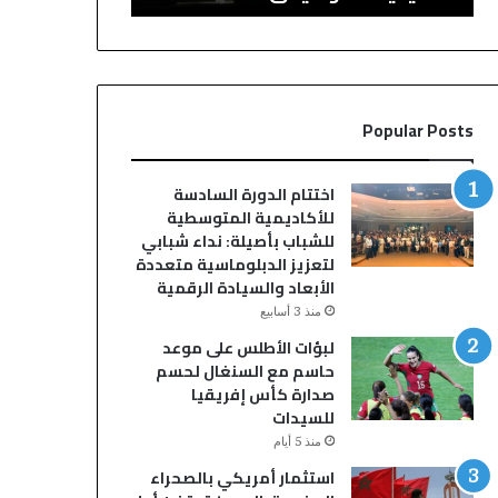
ر
خ
ة
ل
ا
ق
ل
ا
أ
ع
Popular Posts
و
ا
ل
ت
ى
ا
اختتام الدورة السادسة
م
ل
للأكاديمية المتوسطية
ن
م
للشباب بأصيلة: نداء شبابي
م
ح
لتعزيز الدبلوماسية متعددة
ه
ا
الأبعاد والسيادة الرقمية
ر
ك
منذ 3 أسابيع
ج
م
لبؤات الأطلس على موعد
ا
.
حاسم مع السنغال لحسم
ن
.
صدارة كأس إفريقيا
ا
ا
للسيدات
ل
ل
س
ق
منذ 5 أيام
ع
ض
استثمار أمريكي بالصحراء
ي
ا