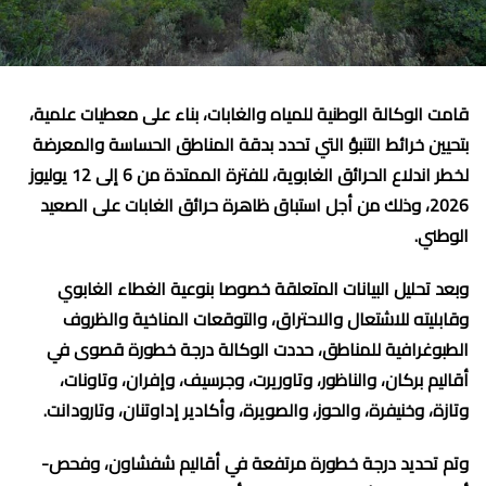
قامت الوكالة الوطنية للمياه والغابات، بناء على معطيات علمية،
بتحيين خرائط التنبؤ التي تحدد بدقة المناطق الحساسة والمعرضة
لخطر اندلاع الحرائق الغابوية، للفترة الممتدة من 6 إلى 12 يوليوز
2026، وذلك من أجل استباق ظاهرة حرائق الغابات على الصعيد
الوطني.
وبعد تحليل البيانات المتعلقة خصوصا بنوعية الغطاء الغابوي
وقابليته للاشتعال والاحتراق، والتوقعات المناخية والظروف
الطبوغرافية للمناطق، حددت الوكالة درجة خطورة قصوى في
أقاليم بركان، والناظور، وتاوريرت، وجرسيف، وإفران، وتاونات،
وتازة، وخنيفرة، والحوز، والصويرة، وأكادير إداوتنان، وتارودانت.
وتم تحديد درجة خطورة مرتفعة في أقاليم شفشاون، وفحص-