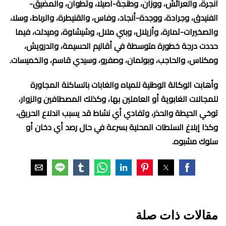
أنجرة، والعرائش، ووزان، وطنجة-أصيلا، وتطوان، والمضيق-
الفنيدق، وجرادة، ووجدة-أنجاد، وفاس، والقنيطرة، والرباط، وسلا،
والصخيرات-تمارة، وأزيلال، وبني ملال، وشيشاوة، وميدلت، فيما
حددت درجة خطورة متوسطة في أقاليم الحسيمة، والدرويش،
ومكناس، والحاجب، وبولمان، وصفرو، وسيدي قاسم، والخميسات.
وأهابت الوكالة الوطنية للمياه والغابات بالساكنة المجاورة
للمجالات الغابوية أو العاملين بها، وكذلك المصطافين والزوار،
توخي الحيطة والحذر، وتفادي أي نشاط قد يسبب اندلاع الحريق،
وكذا إبلاغ السلطات المحلية بسرعة في حال رصد أي دخان أو
سلوك مشبوه.
مقالات ذات صلة