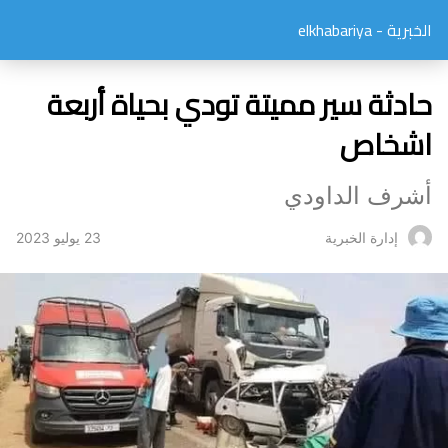
الخبرية - elkhabariya
حادثة سير مميتة تودي بحياة أربعة
اشخاص
أشرف الداودي
23 يوليو 2023
إدارة الخبرية