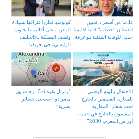
قادما من آسفي.. تعيين
كولومبيا تعلن اعترافها بسيادة
القبطان “خطاب” قائداً اقليميا
المغرب على أقاليمه الجنوبية
جديدا للوقاية المدنية ببوعرفة
وتصف المملكة بـ«الحليف
الرئيسي» في إفريقيا
الاحتفال باليوم الوطني
*زلزال بقوة 5.6 درجات يهز
للمغاربة المقيمين بالخارج
مصر دون تسجيل خسائر
تحت شعار “المغاربة
بشرية*
المقيمون بالخارج في خدمة
أوراش المغرب 2030”