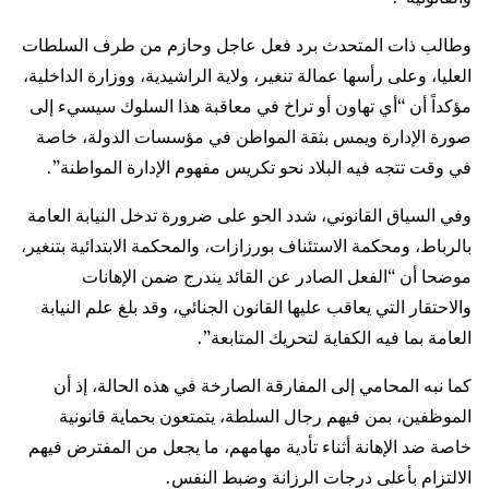
وطالب ذات المتحدث برد فعل عاجل وحازم من طرف السلطات
العليا، وعلى رأسها عمالة تنغير، ولاية الراشيدية، ووزارة الداخلية،
مؤكداً أن “أي تهاون أو تراخ في معاقبة هذا السلوك سيسيء إلى
صورة الإدارة ويمس بثقة المواطن في مؤسسات الدولة، خاصة
في وقت تتجه فيه البلاد نحو تكريس مفهوم الإدارة المواطنة”.
وفي السياق القانوني، شدد الحو على ضرورة تدخل النيابة العامة
بالرباط، ومحكمة الاستئناف بورزازات، والمحكمة الابتدائية بتنغير،
موضحا أن “الفعل الصادر عن القائد يندرج ضمن الإهانات
والاحتقار التي يعاقب عليها القانون الجنائي، وقد بلغ علم النيابة
العامة بما فيه الكفاية لتحريك المتابعة”.
كما نبه المحامي إلى المفارقة الصارخة في هذه الحالة، إذ أن
الموظفين، بمن فيهم رجال السلطة، يتمتعون بحماية قانونية
خاصة ضد الإهانة أثناء تأدية مهامهم، ما يجعل من المفترض فيهم
الالتزام بأعلى درجات الرزانة وضبط النفس.