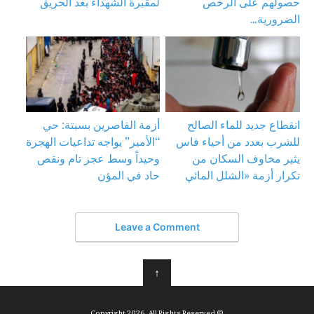
حصولهم على الرخص
لمقبرة الشهداء بعد الحريق
الضرورية…
انقطاع جديد للماء الصالح
أزمة القاصرين بسبتة: حي
للشرب بعدد من أحياء فاس
“الأمير” يواجه تداعيات الهجرة
يثير مخاوف السكان من
وحيداً وسط عجز تام ونقص
تكرار أزمة «الشلل المائي
حاد في المؤن
Leave a Comment
↑
© Copyright 2026, All Rights Reserved