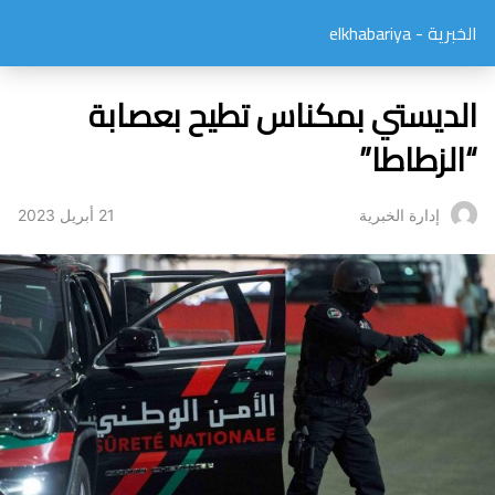
الخبرية - elkhabariya
الديستي بمكناس تطيح بعصابة
“الزطاطا”
21 أبريل 2023
إدارة الخبرية