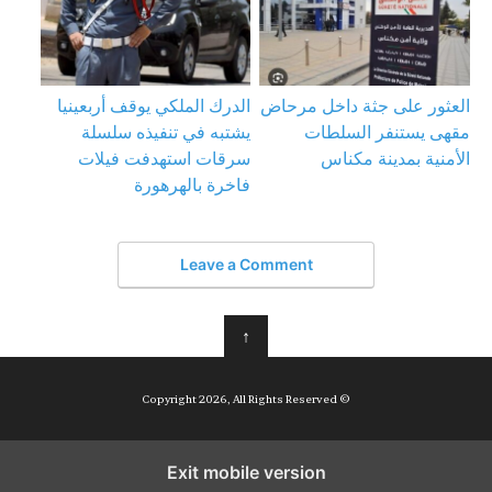
العثور على جثة داخل مرحاض
الدرك الملكي يوقف أربعينيا
مقهى يستنفر السلطات
يشتبه في تنفيذه سلسلة
الأمنية بمدينة مكناس
سرقات استهدفت فيلات
فاخرة بالهرهورة
Leave a Comment
↑
© Copyright 2026, All Rights Reserved
Exit mobile version