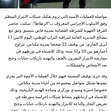
مواصلة للعمليات الأمنية التي تروم تفكيك شبكات الابتزاز المنظم
وفق الأسلوب الإجرامي المعروف ب”الزطاطا”، تمكنت عناصر
الفرقة الجهوية للشرطة القضائية بمدينة فاس بتنسيق وثيق مع
مصالح المديرية العامة لمراقبة التراب الوطني، اليوم الاثنين 17
أبريل الجاري، من توقيف 22 شخصا بمدينة مكناس، تتراوح
أعمارهم بين 20 و52 سنة، وذلك للاشتباه في تورطهم في
ممارسة الابتزاز المقرون بالعنف والتهديد بارتكاب جنايات وجنح
ضد الأشخاص والممتلكات.
وقد جرى توقيف المشتبه
فيهم خلال العمليات الأمنية التي يجري
تنفيذها بشكل متواصل بمجموعة من أحياء مدينة مكناس،
خصوصا حمرية وسيدي بوزكري وساحة الهديم التاريخية، وذلك
للاشتباه في ارتباطهم بنشاط شبكات إجرامية متورطة في
تعريض التجار والباعة للابتزاز والتهديد بارتكاب جنايات وجنح
مقابل مبالغ مالية يتم تحصيلها بشكل دوري، بدعوى السماح لهم