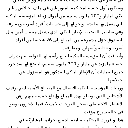
وستكون أول جلسة لمحاكمة المتورطين في ملف اختلاس إطار
بنكي لمليار و200 مليون سنتيم من أموال زبناء المؤسسة البنكية
التي يعمل بها بطنجة، وتحويلها إلى حسابات أفراد أسرته ومعارفه.
وفي تفاصيل القضية، الإطار البنكي الذي يشغل منصب أمين مال
الصندوق حوّل مجموعة من المبالغ إلى 26 شخصا من أفراد
أسرته وعائلته وأصهاره ومعارفه.
وأضافت أن المؤسسة البنكية التابع رأسمالها للدولة، انتبهت إلى
اختفاء ما يزيد عن مليار و 200 مليون سنتيم، ليتضح لها بعد جرد
جميع العمليات أن الإطار البنكي المذكور هو المسؤول عن
اختلاسها.
وربطت المؤسسة البنكية الاتصال مع المصالح الأمنية ليتم توقيف
الأشخاص الذين توصلوا بهذه المبالغ وإيداع خمسة منهم رهن
الاعتقال الاحتياطي بسجن العرجات 2 بسلا، فيما الآخرون توبعوا
في حالة سراح مؤقت.
هذا، و قررت المحكمة متابعة الجميع بجرائم المشاركة في
اختلاس وتبديد أموال عمومية وخاصة، وجنح التزوير في محررات