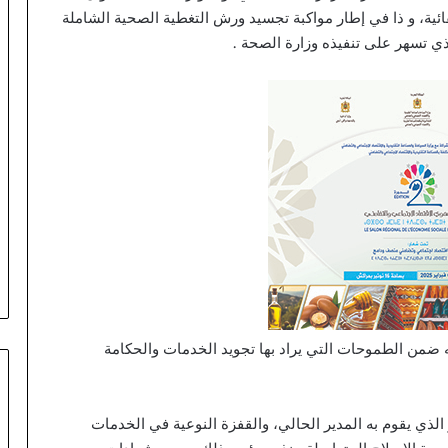
ي
ئية، و ذا في إطار مواكبة تجسيد ورش التغطية الصحية الشاملة
ن
ي تسهر على تنفيذه وزارة الصحة .
ظ
م
أ
س
ب
و
ع
اً
خ
ا
ص
اً
ب
م
غ
 ضمن الطموحات التي يراد بها تجويد الخدمات والحكامة
ا
ر
ب
 الذي يقوم به المدير الحالي، والقفزة النوعية في الخدمات
ة