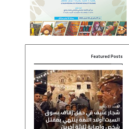
Featured Posts
ش
ر
ج
ي
ا
ا
ر
ل
ع
م
ن
د
منذ 11 ساعة
منذ 15 ساعة
ي
ر
شجار عنيف في حفل زفاف بسوق
ريال مدريد يح
ف
ي
السبت أولاد النمة ينتهي بمقتل
دياز باقٍ وال
ف
د
شخص وإصابة ثلاثة آخرين
2030
ي
ي