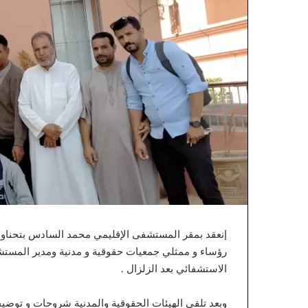
خ
ت
ل
ر
ق
و
ا
ن
ع
ي
ا
ت
ا
ا
ل
م
ح
ا
ك
م
.
.
ا
رؤساء و ممثلي جمعيات حقوقية و مدنية ومدير المست
ل
الاستشفائي بعد الزلزال .
ق
ض
ا
وبعد تلقي الهيئات الحقوقية والمدنية شروحات و توضي