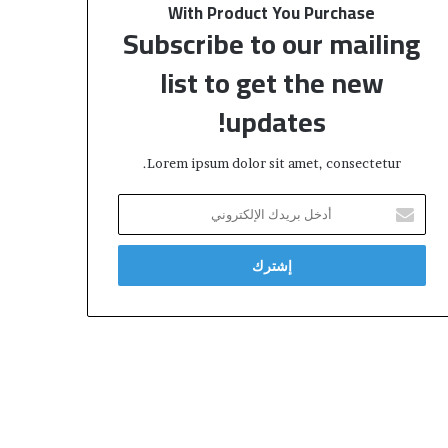
With Product You Purchase
Subscribe to our mailing
list to get the new
updates!
Lorem ipsum dolor sit amet, consectetur.
أ
د
خ
ل
ب
ر
ي
د
ك
ا
ل
إ