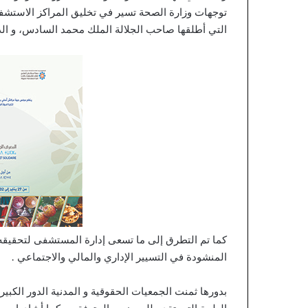
ء
توجهات وزارة الصحة تسير في تخليق المراكز الاستشفا
ا
التي أطلقها صاحب الجلالة الملك محمد السادس، و الذ
ل
ت
ج
ا
ر
ي
ا
ل
م
غ
ر
ب
ي
ي
ع
كما تم التطرق إلى ما تسعى إدارة المستشفى لتحقيقه
ت
المنشودة في التسيير الإداري والمالي والاجتماعي .
م
د
بدورها ثمنت الجمعيات الحقوقية و المدنية الدور الكبير
ا