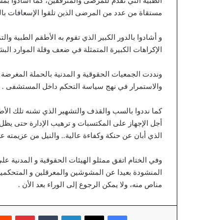
الطبية التي تقدم للمرضى والمترفقين، كما أشادوا بم
ل
م
مستقاة من عدد من المرضى الذين تلقوا الإسعافات ب
ر
ا
و أشادوا بالدور الكبير الذي تقوم به الأطقم الطبية 
س
الإكراهات الكبيرة المتمثلة في ضعف وقلة الموارد البش
ل
ا
ت
ونددت الجمعيات الحقوقية و المدنية بالحملة المغرضة
ا
والاستمرار في نهج سياسة التحكم داخل المستشفى .
ل
إ
كما نددوا بالسب والقذف والتشهير الذي تشنه تلك ال
ل
أجل الإجهاز على المكتسبات و ترهيب الإدارة حتى يظ
ك
الذي أبان عن حنكة وكفاءة عالية.. والنيل من عزيمته 
ت
ر
و
وفي الختام اتفق ممثلو الهيئات الحقوقية و المدنية ع
ن
المنشودة بعيدا عن المشوشين والمعرقلين و المتحكمين،
ي
مناص منه، ولا يمكن الرجوع إلى الوراء بعد الأن .
ة
ل
إ
فيسبوك
‫X
لينكدإن
‏Tumblr
بينتيريست
ث