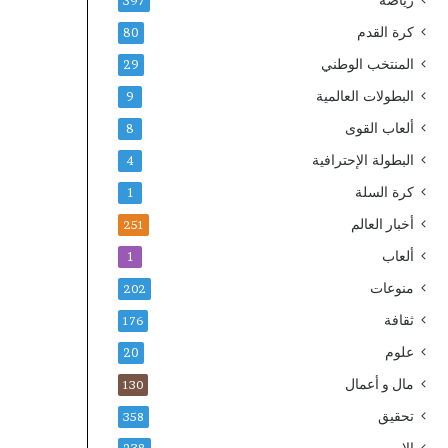
رياضة
397
كرة القدم
80
المنتخب الوطني
29
البطولات العالمية
9
ألعاب القوى
8
البطولة الإحترافية
4
كرة السلة
1
أخبار العالم
251
ألعاب
1
منوعات
202
ثقافة
176
علوم
20
مال و أعمال
130
تحقيق
358