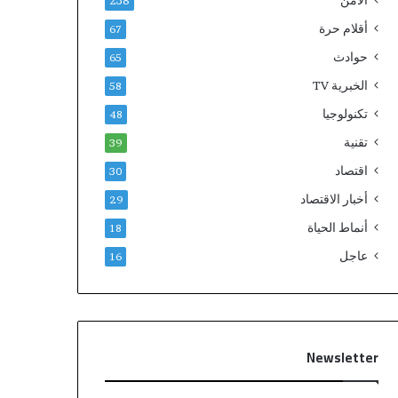
الامن
238
أقلام حرة
67
حوادث
65
الخبرية TV
58
تكنولوجيا
48
تقنية
39
اقتصاد
30
أخبار الاقتصاد
29
أنماط الحياة
18
عاجل
16
Newsletter