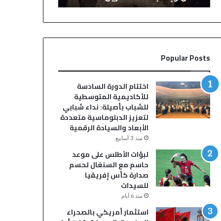
ح
ح
ف
س
ل
م
ز
ا
ف
ل
Popular Posts
ا
ج
ف
د
ب
ل
اختتام الدورة السادسة
س
.
للأكاديمية المتوسطية
و
.
للشباب بأصيلة: نداء شبابي
ق
إ
لتعزيز الدبلوماسية متعددة
ا
ب
الأبعاد والسيادة الرقمية
ل
ر
منذ 3 أسابيع
س
ا
لبؤات الأطلس على موعد
ب
ه
حاسم مع السنغال لحسم
ت
ي
صدارة كأس إفريقيا
أ
م
للسيدات
و
د
ل
ي
منذ 6 أيام
ا
ا
استثمار أمريكي بالصحراء
د
ز