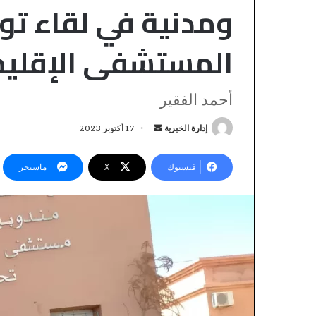
ومدنية في لقاء تو
المستشفى الإقليم
أحمد الفقير
إدارة الخبرية
أ
17 أكتوبر 2023
ر
س
فيسبوك
‫X
ماسنجر
«
ل
و
ب
ا
ر
ت
ي
س
منذ 16 ساعة
د
«واتساب» يدخل ق
ا
ا
ب
القضاء التجاري ا
إ
»
المراسلات الإلكت
ي
ل
نية المكتري
د
ك