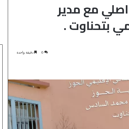
اصلي مع مدير
ي بتحناوت .
0
دقيقة واحدة
ا
ل
م
ر
ك
اعات المحاكم..
ز
منذ 10 ساعات
ا
لمغربي يعتمد
المركز الجهوي للاستثمار بفاس-
ل
رونية لإثبات حسن
مكناس ينظم أسبوعاً خاصاً بمغاربة
ج
العالم لتعزيز فرص الاستثمار
ه