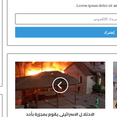
Lorem ipsum dolor sit am
ا
ل
ا
ح
ت
ل
ا
.
ل
الاحتلا.ل الاسرائيلي يقوم بمجزرة بأحد
ا