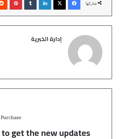
شاركها
ب
ا
ت
ح
س
إدارة الخبرية
ن
ن
ي
ة
ا
ل
م
ك
ت
ر
ي
 Purchase
t to get the new updates!