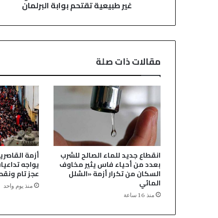
غير طبيعية تقتحم بوابة البرلمان
ا
ل
ر
ب
ا
ط
مقالات ذات صلة
ي
ق
و
د
ه
ا
ش
خ
ص
انقطاع جديد للماء الصالح للشرب
أزمة القاصري
ف
بعدد من أحياء فاس يثير مخاوف
يواجه تداعيا
ي
السكان من تكرار أزمة «الشلل
عجز تام ونقص
ح
المائي
منذ يوم واحد
ا
منذ 16 ساعة
ل
ة