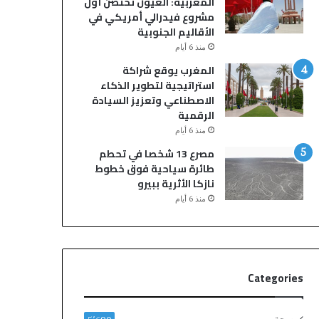
المغربية: العيون تحتضن أول
ا
ب
مشروع فيدرالي أمريكي في
ل
ا
الأقاليم الجنوبية
ن
قٍ
منذ 6 أيام
م
و
ة
ا
المغرب يوقع شراكة
ي
ل
استراتيجية لتطوير الذكاء
ن
م
الاصطناعي وتعزيز السيادة
ت
ل
الرقمية
ه
ك
منذ 6 أيام
ي
ي
مصرع 13 شخصا في تحطم
ب
ي
طائرة سياحية فوق خطوط
م
م
نازكا الأثرية ببيرو
ق
د
منذ 6 أيام
ت
د
ل
ع
ش
ق
خ
د
ص
ه
Categories
و
ح
إ
ت
ص
ى