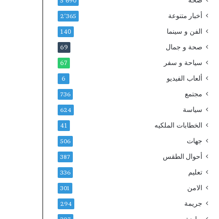
صحة
ا
2
5٬690
ب
0
أخبار متنوعة
2٬365
ة
3
الفن و سينما
ث
0
140
ل
صحة و جمال
69
ا
ث
سياحة و سفر
67
ة
ألعاب الفيديو
6
آ
خ
مجتمع
736
ر
سياسة
624
ي
ن
الخطابات الملكيه
41
جهات
506
أحوال الطقس
387
تعليم
336
الامن
301
جريمة
294