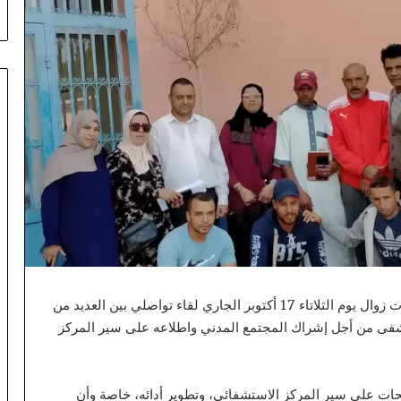
و
ي
ل
ل
ا
س
ت
ث
م
ا
ر
ب
ف
ا
س
-
إنعقد بمقر المستشفى الإقليمي محمد السادس بتحناوت زوال يوم الثلاتاء 17 أكتوبر الجاري لقاء تواصلي بين العديد من
م
شفى من أجل إشراك المجتمع المدني واطلاعه على سير المركز
ك
ن
ا
س
حات على سير المركز الاستشفائي، وتطوير أدائه، خاصة وأن