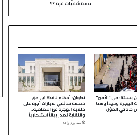
مستشفيات غزة ؟؟
ل
ا
س
ر
ا
ئ
ي
ل
ي
ي
ق
و
م
ب
م
ن بسبتة: حي “الأمير”
تطوان: أحكام نافذة في حق
ج
ت الهجرة وحيداً وسط
خمسة سائقي سيارات أجرة على
ز
 حاد في المؤن
خلفية الهجرة غير النظامية..
ر
والنقابة تصدر بياناً استنكارياً
ة
منذ يوم واحد
ب
أ