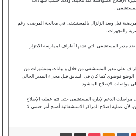
سيرة الإصلاح المتواصلة منذ مجيئه، وذلك حسب شهادات
ا
ل
المستشفى .
ع
ا
والتمريضية قبل وبعد الزلزال بالمستشفى في معالجة المرضى، رغم
ل
رية والتجهزات .
م
ل
ت
 ضد مدير المستشفى التي تشنها أطراف لممارسة الابتزاز
ع
ز
ي
أطراف على مدير المستشفى من خلال و بيانات ومنشورات من
ز
ل الوضع فوضوي كما كان في السابق قبل مجيء المدير الحالي
ف
على مواصلت الإصلاح المنشود.
ر
ص
ا
لى مواصلت الدعم لإدارة المستشفى حتى تتم عملية الإصلاح
ل
 لأن عملية إصلاح المراكز الاستشفائية أصبح أمر حتمي لا
ا
س
ت
ث
‏Reddit
‏VKontakte
Odnoklassniki
‫Pocket
مشاركة عبر البريد
طباعة
م