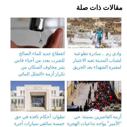
مقالات ذات صلة
وادي زم .. مبادرة تطوعية
انقطاع جديد للماء الصالح
لشباب المدينة تعيد الاعتبار
للشرب بعدد من أحياء فاس
لمقبرة الشهداء بعد الحريق
يثير مخاوف السكان من
تكرار أزمة «الشلل المائي
أزمة القاصرين بسبتة: حي
تطوان: أحكام نافذة في حق
“الأمير” يواجه تداعيات الهجرة
خمسة سائقي سيارات أجرة