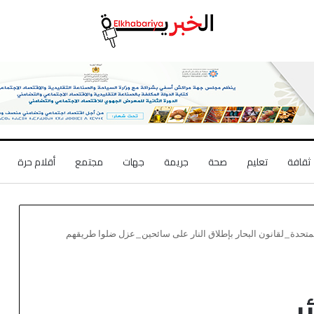
ثقافة
تعليم
صحة
جريمة
جهات
مجتمع
أقلام حرة
هكذا انتهكت ‎الجزائر ‎اتفاقية_الأمم_المتحدة_لقانون البحار بإطلاق النار على ‎سائحين_عزل ضلوا طريقهم
جزائر