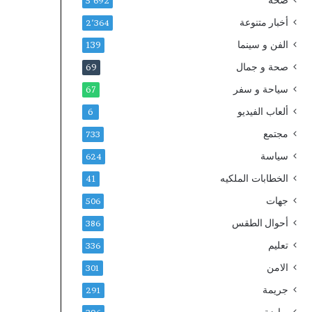
صحة
م
أ
5٬692
ة
ه
أخبار متنوعة
2٬364
ل
م
الفن و سينما
ل
ي
139
أ
ة
صحة و جمال
69
م
د
ن
سياحة و سفر
و
67
ا
ر
ألعاب الفيديو
6
ل
ل
و
ج
مجتمع
733
ط
ن
سياسة
624
ن
ة
ي
ا
الخطابات الملكيه
41
،
ل
جهات
506
ي
ق
ح
د
أحوال الطقس
386
ص
س
تعليم
336
ل
ب
ع
ق
الامن
301
ل
ي
جريمة
291
ى
ا
ش
د