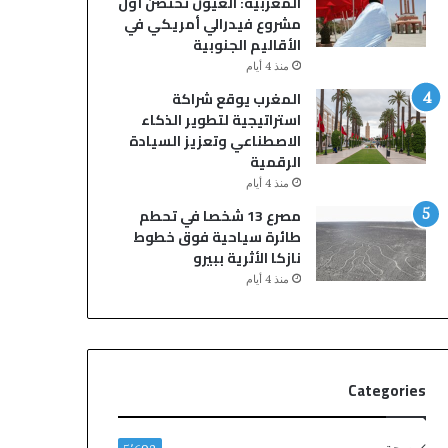
المغربية: العيون تحتضن أول
ن
أ
مشروع فيدرالي أمريكي في
ي
م
الأقاليم الجنوبية
ة
ا
منذ 4 أيام
ا
ك
ل
ن
المغرب يوقع شراكة
ت
ه
استراتيجية لتطوير الذكاء
ا
ا
الاصطناعي وتعزيز السيادة
ب
ا
الرقمية
ع
ل
منذ 4 أيام
ل
م
مصرع 13 شخصا في تحطم
ل
ق
طائرة سياحية فوق خطوط
م
د
نازكا الأثرية ببيرو
د
س
منذ 4 أيام
ي
ة
ر
ي
ي
ؤ
ة
ك
ا
د
Categories
ل
ع
ع
ل
ا
ى