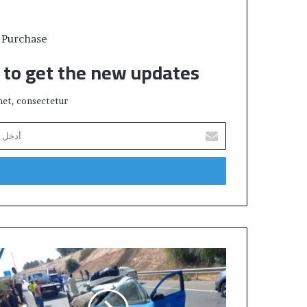
 Purchase
t to get the new updates!
et, consectetur.
أ
د
خ
ل
ب
ر
ي
د
ك
ح
ا
ا
ل
د
إ
ث
ل