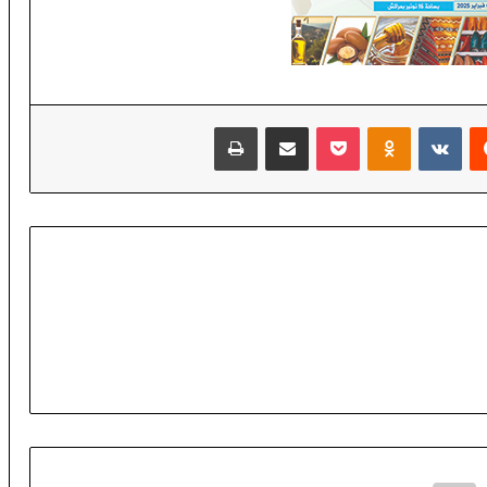
ض
ا
ء
‏Reddit
‏VKontakte
Odnoklassniki
‫Pocket
مشاركة عبر البريد
طباعة