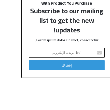
“
س
With Product You Purchase
I
ا
Subscribe to our mailing
S
ل
O
ش
list to get the new
/
ر
updates!
C
ي
E
ف
I
Lorem ipsum dolor sit amet, consectetur.
1
7
أ
0
د
2
خ
5
ل
”
ب
ر
ي
د
ك
ا
ل
إ