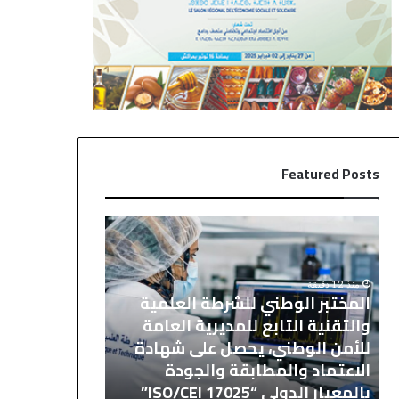
Featured Posts
ا
ع
ل
م
م
ا
خ
ن
منذ 12 دقيقة
منذ 16 دقيقة
المختبر الوطني للشرطة العلمية
عمان .. الاجتم
ت
.
والتقنية التابع للمديرية العامة
القدس وأماك
ب
.
ر
ا
للأمن الوطني، يحصل على شهادة
على أهمية دو
ا
ل
ع
الاعتماد والمطابقة والجودة
جلالة الملك و
ل
ا
بالمعيار الدولي “ISO/CEI 17025”
ووكالة بيت م
و
ج