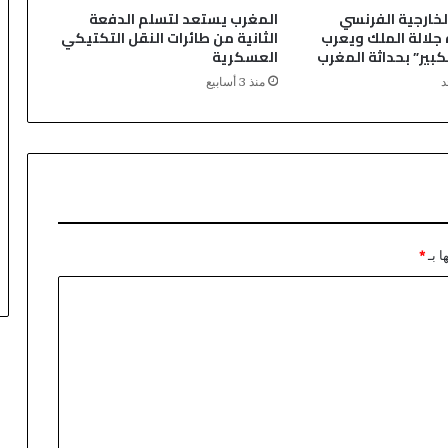
ح
الخارجية الفرنسي
المغرب يستعد لتسلم الدفعة
ي
جلالة الملك ويعرب
الثانية من طائرات النقل التكتيكي
ت
كبير” بحداثة المغرب
العسكرية
ا
د
منذ 3 أسابيع
و
ر
ي
ر
ت
و
ت
ر
د
ا بـ
*
ي
ه
ق
ت
ي
ل
ا
.