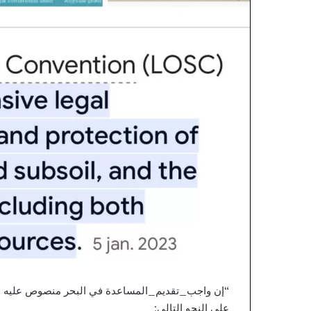
ا
ل
إ
ا
ل
ل
ك
ط
ق
ت
س
ر
ل
و
ل
ن
ي
ي
و
ا
م
ا
ل
خ
م
ي
س
على النحو التالي: