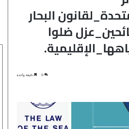
تحدة_لقانون البحار
ق النار على ‎سائحين_عزل ضلوا
ص
0
دقيقة واحدة
ف
ق
ة
ب
ق
ي
منذ 7 دقائق
م
طقس لليوم
صفقة بقيمة 2,68 مليار درهم تسر
ة
أشغال الملعب الكبير للدار البيضاء
2