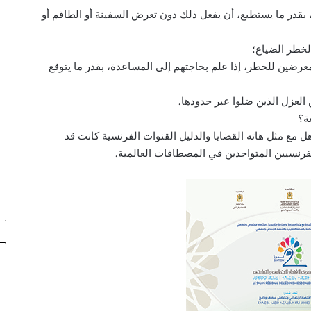
ا
، بقدر ما يستطيع، أن يفعل ذلك دون تعرض السفينة أو الطاقم أو
ل
م
لخطر الضياع؛
ل
ع
ضين للخطر، إذا علم بحاجتهم إلى المساعدة، بقدر ما يتوقع
ب
ا
 العزل الذين ضلوا عبر حدودها.
ل
ة؟
ك
ل مع مثل هاته القضايا والدليل القنوات الفرنسية كانت قد
ب
ي
رنسيين المتواجدين في المصطافات العالمية.
ر
ل
ل
د
ا
ر
ا
ل
ب
ي