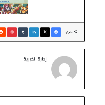
فيسبوك
‫X
لينكدإن
‏Tumblr
بينتيريست
شاركها
إدارة الخبرية