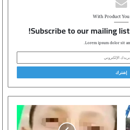
With Product You
Subscribe to our mailing lis
Lorem ipsum dolor sit am
ا
ل
ف
ي