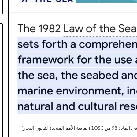
,
6
8
م
ل
ي
ا
ر
د
ر
ه
م
ت
س
ر
ع
أ
ش
غ
ا
“إن ‎واجب_تقديم_المساعدة في البحر منصوص عليه في المادة 98 من LOSC (اتفاقية الأمم المتحدة لقانون البحار)
ل