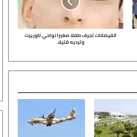
ض
ا
ن
ا
ت
الفيضانات تجرف طفلا صغيرا نواحي تاوريرت
ت
وترديه قتيلا.
ج
ر
ف
ط
ف
ل
ا
ص
غ
ي
ر
ا
ن
و
ا