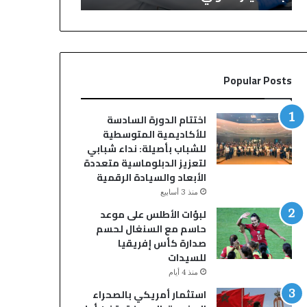
ط
ت
ن
م
ي
ا
ل
ع
ل
ا
Popular Posts
ش
ل
ر
و
ط
ز
اختتام الدورة السادسة
ة
ا
للأكاديمية المتوسطية
ا
ر
للشباب بأصيلة: نداء شبابي
ل
ي
لتعزيز الدبلوماسية متعددة
ع
ل
الأبعاد والسيادة الرقمية
ل
د
منذ 3 أسابيع
م
ع
لبؤات الأطلس على موعد
ي
م
حاسم مع السنغال لحسم
ة
ا
صدارة كأس إفريقيا
و
ل
للسيدات
ا
ق
ل
د
منذ 4 أيام
ت
س
استثمار أمريكي بالصحراء
ق
و