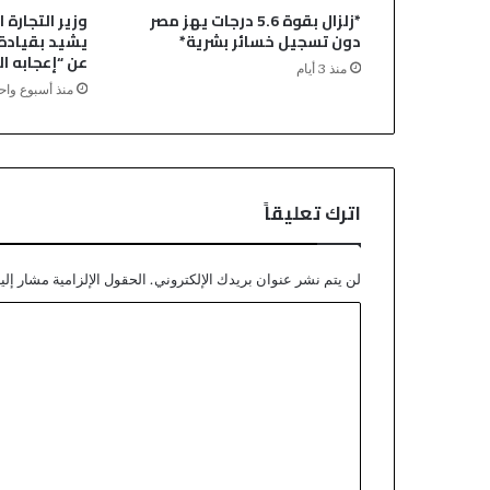
ي
*زلزال بقوة 5.6 درجات يهز مصر
وزير التجارة 
د
دون تسجيل خسائر بشرية*
يشيد بقيادة 
ت
عن “إعجابه ال
منذ 3 أيام
ي
منذ أسبوع واح
ن
و
ت
ر
س
اترك تعليقاً
ل
ا
ل
ب
لن يتم نشر عنوان بريدك الإلكتروني.
الحقول الإلزامية مشار إليه
ا
ا
ق
ي
ل
ا
ت
ل
ى
ع
ا
ل
ل
ي
م