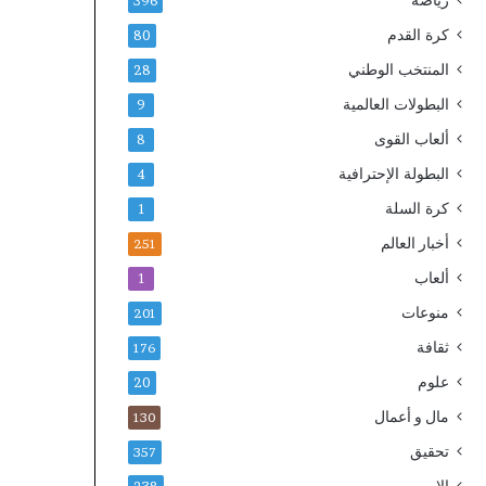
رياضة
396
ه
ة
كرة القدم
80
ا
ج
د
ل
المنتخب الوطني
28
ة
ا
البطولات العالمية
9
ا
ل
ل
ة
ألعاب القوى
8
ا
ا
البطولة الإحترافية
4
ع
ل
ت
م
كرة السلة
1
م
ل
أخبار العالم
ا
ك
251
د
و
ألعاب
1
و
ي
ا
منوعات
د
201
ل
ع
ثقافة
176
م
م
ط
علوم
ج
20
ا
ه
مال و أعمال
130
ب
و
ق
د
تحقيق
357
ة
ا