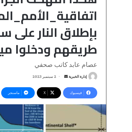
‎اتفاقية_الأمم_الم
بإطلا
طريقهم ودخلوا ‎مياهها_الإقليمية.
عصام عابد كاتب صحفي
ت
إدارة الخبرية
أ
2 سبتمبر 2023
و
ر
ق
س
فيسبوك
‫X
ماسنجر
ع
ل
ا
ب
ت
أ
ر
منذ 26 دقيقة
ح
ي
توقعات أحوال ال
و
د
الخميس
ا