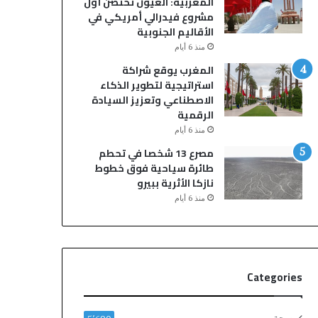
المغربية: العيون تحتضن أول
ا
ب
مشروع فيدرالي أمريكي في
ل
ا
الأقاليم الجنوبية
ن
قٍ
منذ 6 أيام
م
و
ة
ا
المغرب يوقع شراكة
ي
ل
استراتيجية لتطوير الذكاء
ن
م
الاصطناعي وتعزيز السيادة
ت
ل
الرقمية
ه
ك
منذ 6 أيام
ي
ي
مصرع 13 شخصا في تحطم
ب
ي
طائرة سياحية فوق خطوط
م
م
نازكا الأثرية ببيرو
ق
د
منذ 6 أيام
ت
د
ل
ع
ش
ق
خ
د
ص
ه
Categories
و
ح
إ
ت
ص
ى