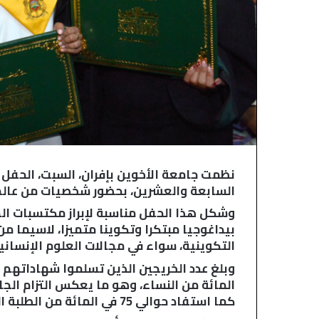
خ
ي
ل
ا
ق
ا
ع
ا
ت
ا
ل
م
ح
نظمت جامعة الأخوين بإفران، السبت، الحفل
ا
السابعة والعشرين، بحضور شخصيات من عالم ر
ك
م
وشكل هذا الحفل مناسبة لإبراز مكتسبات ال
.
بيداغوجيا مبتكرا وتكوينا متميزا، لاسيما م
.
التكوينية، سواء في مجالات العلوم الإنسانية
ا
ل
المائة من النساء، وهو ما يعكس التزام الج
ق
ض
كما استفاد حوالي 75 في المائة من الطلبة الخريجين من عروض عمل قبل تسلم شهاداتهم.
ا