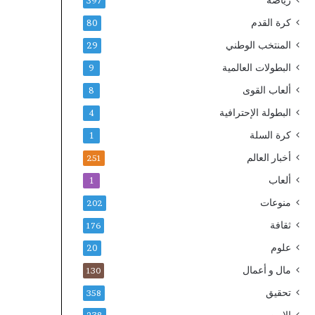
رياضة
397
كرة القدم
80
المنتخب الوطني
29
البطولات العالمية
9
ألعاب القوى
8
البطولة الإحترافية
4
كرة السلة
1
أخبار العالم
251
ألعاب
1
منوعات
202
ثقافة
176
علوم
20
مال و أعمال
130
تحقيق
358