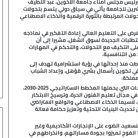
ورئيس مجلس أمناء جامعة الأخوين، عبد اللطيف
ي
شرين للجامعة يأتي في سياق دولي يتسم بتحولات
ن
ولات المرتبطة بالثورة الرقمية والذكاء الاصطناعي
ظ
م
أ
ض على التعليم العالي إعادة التفكير في نماذجه
س
متطلبات الجديدة لسوق الشغل، مشيرا إلى أن
ب
ى التكيف مع التحولات، والتحكم في المهارات
و
 من التنافسية.
ع
اً
رطت منذ إحداثها في رؤية استشرافية تهدف إلى
خ
في تكوين رأسمال بشري مُؤهل، وإعداد الشباب
ا
مملكة.
ص
كما أبرز رئيس مجلس أمناء الجامعة الطموحات التي يحملها المخطط الاستراتيجي 2025-2030،
اً
ي مجال تعليم الفنون الحرة، وترسيخ الابتكار
ب
 لاسيما الذكاء الاصطناعي والواقع الافتراضي
م
غ
 تحديث البنيات التحتية وتعزيز حكامة فعالة
ا
ر
عيد، الضوء على الإنجازات الأكاديمية وغير
ب
 أن خريجي هذا الفوج تميزوا بجودة مساراتهم، وانخراطهم في
ة