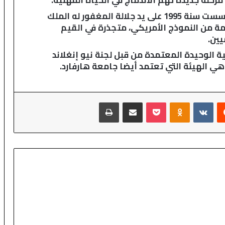
مرحلة جديدة تهم الاندماج في الحياة المهنية.
ا
وتجدر الإشارة إلى أن جامعة الأخوين، التي تأسست سنة 1995 على يد جلالة المغفور له الملك
ر
 من النموذج الأمريكي، متجذرة في القيم
يين.
 الوحيدة المعتمدة من قبل لجنة نيو إنغلاند
‏Reddit
‏VKontakte
Odnoklassniki
‫Pocket
مشاركة عبر البريد
طباعة