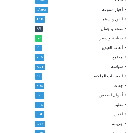
صحة
ا
2
5٬690
ب
0
أخبار متنوعة
2٬365
ة
3
الفن و سينما
ث
0
140
ل
صحة و جمال
69
ا
ث
سياحة و سفر
67
ة
ألعاب الفيديو
6
آ
خ
مجتمع
736
ر
سياسة
624
ي
ن
الخطابات الملكيه
41
جهات
506
أحوال الطقس
387
تعليم
336
الامن
301
جريمة
294