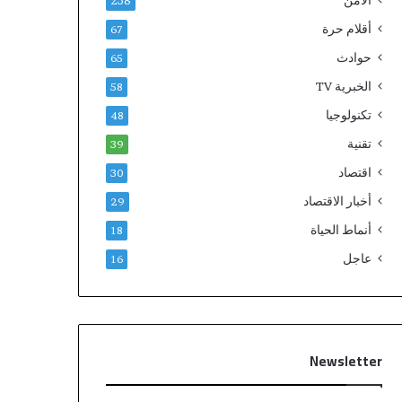
الامن
238
أقلام حرة
67
حوادث
65
الخبرية TV
58
تكنولوجيا
48
تقنية
39
اقتصاد
30
أخبار الاقتصاد
29
أنماط الحياة
18
عاجل
16
Newsletter