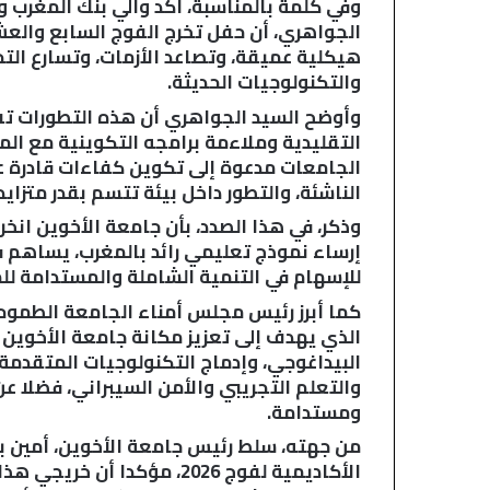
وفي كلمة بالمناسبة، أكد والي بنك المغرب 
ء
الجواهري، أن حفل تخرج الفوج السابع والع
ا
هيكلية عميقة، وتصاعد الأزمات، وتسارع التح
ل
والتكنولوجيات الحديثة.
ت
ج
وأوضح السيد الجواهري أن هذه التطورات تفر
ا
التقليدية وملاءمة برامجه التكوينية مع ال
ر
الجامعات مدعوة إلى تكوين كفاءات قادرة عل
ي
الناشئة، والتطور داخل بيئة تتسم بقدر متزايد
ا
ل
وذكر، في هذا الصدد، بأن جامعة الأخوين انخ
م
إرساء نموذج تعليمي رائد بالمغرب، يساهم 
غ
للإسهام في التنمية الشاملة والمستدامة لل
ر
ب
الذي يهدف إلى تعزيز مكانة جامعة الأخوين ف
ي
البيداغوجي، وإدماج التكنولوجيات المتقدمة،
ي
ع
والتعلم التجريبي والأمن السيبراني، فضلا عن
ت
ومستدامة.
م
من جهته، سلط رئيس جامعة الأخوين، أمين بنس
د
الأكاديمية لفوج 2026، مؤكدا
ا