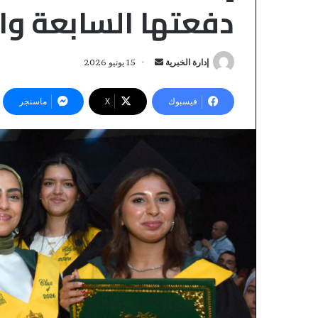
دفعتها السابعة وا
إدارة الخبرية
أ
15 يونيو 2026
ر
س
فيسبوك
‫X
ماسنجر
ل
ب
ر
ي
«
د
و
ا
ا
إ
ت
ل
س
منذ 14 ساعة
ك
«واتساب» يدخل ق
ا
ت
ب
القضاء التجاري ا
ر
»
المراسلات الإلكت
ي
و
نية المكتري
د
ن