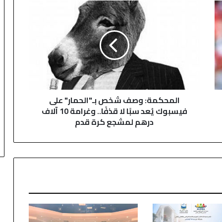
ا
ل
م
ح
ك
م
ة
:
و
المحكمة: وصف شخص بـ"الحمار" على
ص
فيسبوك يُعد سبًا لا قذفًا.. وغرامة 10 آلاف
ف
درهم لمشجع كرة قدم
ش
خ
ص
ب
ـ
"
ا
ل
ح
م