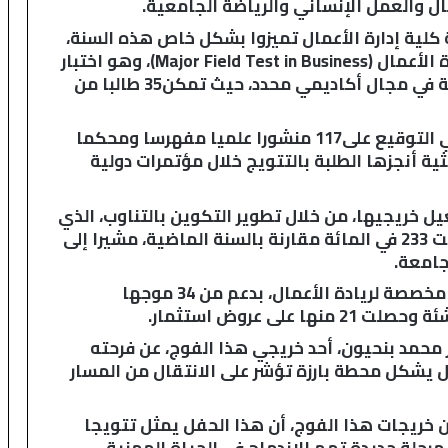
مال والعمل الإنساني والرياضة الجامعية.
ا
ل
 كلية إدارة الأعمال تميزوا بشكل خاص هذه السنة،
ع
ولاسيما في اختبار التخصص الرئيسي في إدارة الأعمال (Major Field Test in Business)، وهو اختبار
ا
معياري دولي يهدف إلى تقييم معارف الطلبة في مجال أكاديمي محدد، حيث تمكن35 طالبا من
ل
م
ل
كما أشار إلى أن طلبة سلك الإجازة شاركوا في التوقيع على117 منشورا علميا مفهرسا ومحكما
ت
ية أنجزها الطلبة بالتتويج خلال مؤتمرات دولية
ع
ز
ل خريجيها، من خلال تطوير التكوين بالتناوب، الذي
ي
استفاد منه هذه السنة 154 طالبا، بزيادة بلغت 233 في المائة مقارنة بالسنة الماضية، مشيرا إلى
ز
ف
ر
كما أكد أن 1009 طلبة شاركوا في26 تظاهرة مخصصة لريادة الأعمال، بدعم من 34 موجها
ص
ا
ل
ر محمد بنحيون، أحد خريجي هذا الفوج، عن فرحته
ا
ل يشكل محطة بارزة تؤشر على الانتقال من المسار
س
ت
 خريجات هذا الفوج، أن هذا الحفل يمثل تتويجا
ث
م