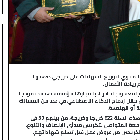
و
ي
ل
ل
ا
س
ت
ث
م
ا
ر
 السنوي لتوزيع الشهادات على خريجي دفعتها
ب
يادة الأعمال.
ف
ا
جامعة ونجاحاتها، باعتبارها مؤسسة تعتمد نموذجا
س
ن خلال إدماج الذكاء الاصطناعي في عدد من المسالك
-
 أو الهندسة.
م
وبلغ عدد الخريجين الذين تسلموا شهاداتهم هذه السنة 822 خريجا وخريجة، من بينهم 59 في
ك
امعة المتواصل بتكريس مبدأي الإنصاف والتنوع.
ن
ا
س