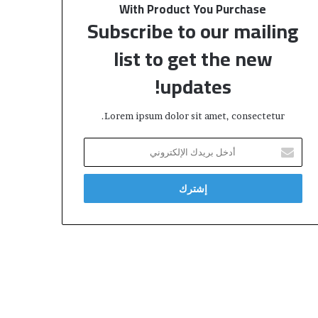
With Product You Purchase
Subscribe to our mailing
list to get the new
updates!
Lorem ipsum dolor sit amet, consectetur.
أ
د
خ
ل
ب
ر
ي
د
ك
ا
ل
إ