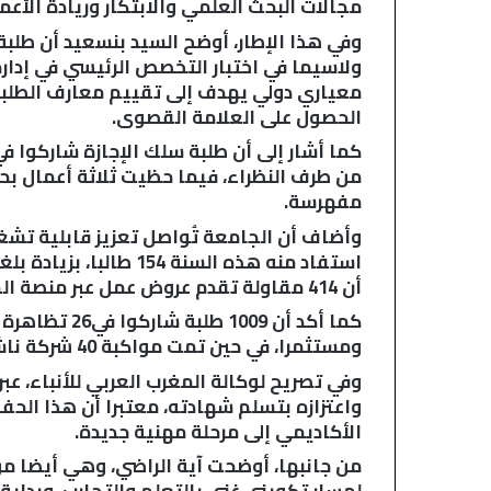
مجالات البحث العلمي والابتكار وريادة الأع
ل
م
وفي هذا الإطار، أوضح السيد بنسعيد أن طلبة
ر
ا
س
الحصول على العلامة القصوى.
ل
ا
ت
من طرف النظراء، فيما حظيت ثلاثة أعمال بحث
ا
مفهرسة.
ل
وأضاف أن الجامعة تُواصل تعزيز قابلية تشغي
إ
ل
ك
أن 414 مقاولة تقدم عروض عمل عبر منصة الجامعة.
ت
ر
ومستثمرا، في حين تمت مواكبة 40 شركة ناشئة وحصلت 21 منها على عروض استثمار.
و
ن
وفي تصريح لوكالة المغرب العربي للأنباء، عب
ي
واعتزازه بتسلم شهادته، معتبرا أن هذا الحف
ة
الأكاديمي إلى مرحلة مهنية جديدة.
ل
من جانبها، أوضحت آية الراضي، وهي أيضا من
إ
ث