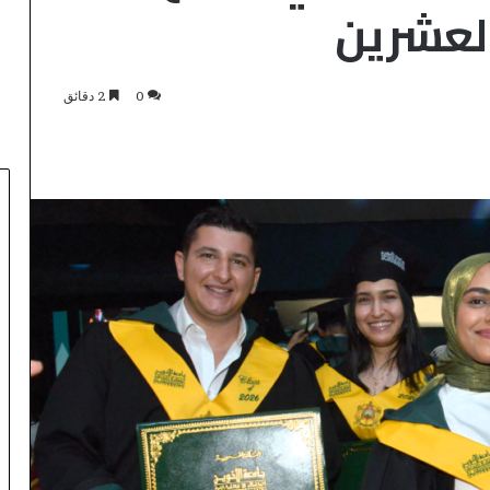
لعشرين
0
2 دقائق
ا
ل
م
ر
ك
اعات المحاكم..
ز
منذ 9 ساعات
ا
لمغربي يعتمد
المركز الجهوي للاستثمار بفاس-
ل
رونية لإثبات حسن
مكناس ينظم أسبوعاً خاصاً بمغاربة
ج
العالم لتعزيز فرص الاستثمار
ه