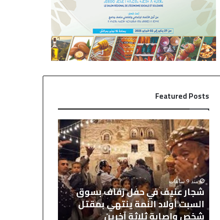
Featured Posts
ش
ر
ج
ي
ا
ا
ر
ل
ع
م
ن
د
منذ 9 ساعات
منذ 13 ساعة
ي
ر
شجار عنيف في حفل زفاف بسوق
ريال مدريد يح
ف
ي
السبت أولاد النمة ينتهي بمقتل
دياز باقٍ وال
ف
د
شخص وإصابة ثلاثة آخرين
2030
ي
ي