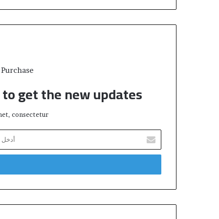
 Purchase
t to get the new updates!
et, consectetur.
أ
د
خ
ل
ب
ر
ي
د
ك