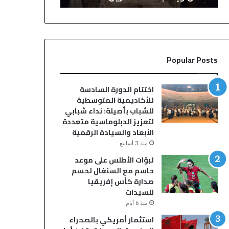
ح
ح
ف
س
ل
م
ز
ا
ف
ل
Popular Posts
ا
ج
ف
د
ب
ل
اختتام الدورة السادسة
س
.
للأكاديمية المتوسطية
و
.
للشباب بأصيلة: نداء شبابي
ق
إ
لتعزيز الدبلوماسية متعددة
ا
ب
الأبعاد والسيادة الرقمية
ل
ر
منذ 3 أسابيع
س
ا
لبؤات الأطلس على موعد
ب
ه
حاسم مع السنغال لحسم
ت
ي
صدارة كأس إفريقيا
أ
م
للسيدات
و
د
ل
ي
منذ 6 أيام
ا
ا
استثمار أمريكي بالصحراء
د
ز