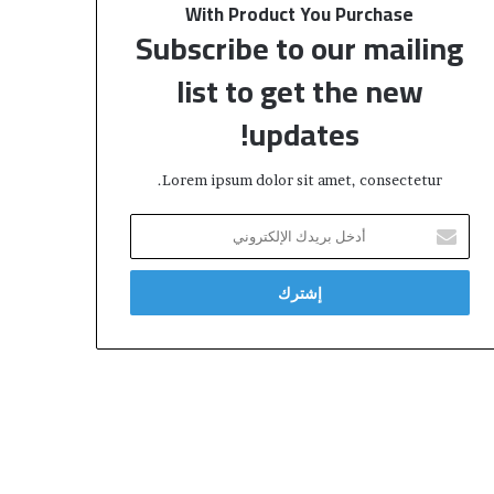
With Product You Purchase
Subscribe to our mailing
list to get the new
updates!
Lorem ipsum dolor sit amet, consectetur.
أ
د
خ
ل
ب
ر
ي
د
ك
ا
ل
إ