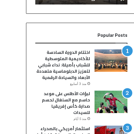
م
ث
ن
ة
ا
د
ف
ا
ذ
خ
Popular Posts
ة
ل
ف
م
ي
ر
اختتام الدورة السادسة
ح
ح
للأكاديمية المتوسطية
ق
ا
للشباب بأصيلة: نداء شبابي
خ
ض
لتعزيز الدبلوماسية متعددة
م
م
الأبعاد والسيادة الرقمية
س
ق
منذ 3 أسابيع
ة
ه
لبؤات الأطلس على موعد
س
ى
حاسم مع السنغال لحسم
ا
ي
صدارة كأس إفريقيا
ئ
س
للسيدات
ق
ت
ي
ن
منذ 5 أيام
س
ف
استثمار أمريكي بالصحراء
ي
ر