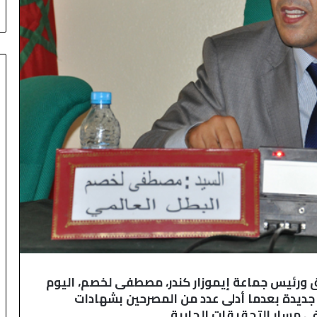
ي
ن
ب
س
ب
ت
ة
:
ح
ي
“
ا
ل
أ
م
ي
ر
”
ورئيس جماعة إيموزار كندر، مصطفى لخصم، اليوم
ي
و
ت جديدة بعدما أدلى عدد من المصرحين بشهادات
ا
 مسار التحقيقات الجارية.