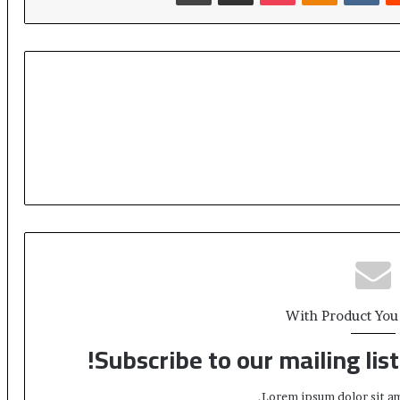
س
ط
ع
ج
ز
ت
ا
م
و
ن
ق
ص
ح
ا
د
ف
ي
With Product You
ا
ل
Subscribe to our mailing lis
م
ؤ
ن
Lorem ipsum dolor sit am