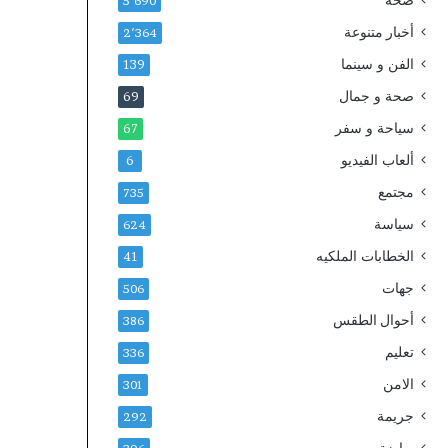
صحة
ة
ك
5٬690
غ
ن
أخبار متنوعة
2٬364
ي
ا
الفن و سينما
ر
س
139
ا
صحة و جمال
69
ل
ن
سياحة و سفر
67
ظ
ألعاب الفيديو
6
ا
م
مجتمع
735
ي
سياسة
624
ة
.
الخطابات الملكيه
41
.
جهات
506
و
ا
أحوال الطقس
386
ل
تعليم
336
ن
ق
الامن
301
ا
جريمة
292
ب
ة