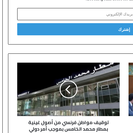
ت
و
ق
ي
ف
م
و
ا
ط
توقيف مواطن فرنسي من أصول غينية
ن
بمطار محمد الخامس بموجب أمر دولي
ف