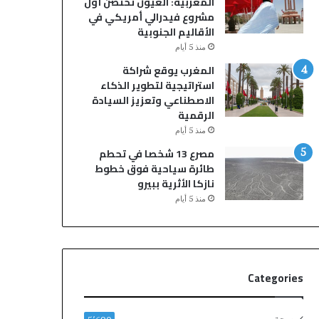
المغربية: العيون تحتضن أول
ا
ا
مشروع فيدرالي أمريكي في
ر
ل
الأقاليم الجنوبية
ا
س
منذ 5 أيام
ت
ل
أ
ط
المغرب يوقع شراكة
ج
ا
استراتيجية لتطوير الذكاء
ر
ت
الاصطناعي وتعزيز السيادة
ة
ا
الرقمية
ع
ل
منذ 5 أيام
ل
أ
مصرع 13 شخصا في تحطم
ى
م
طائرة سياحية فوق خطوط
خ
ن
نازكا الأثرية ببيرو
ل
ي
منذ 5 أيام
ف
ة
ي
ب
ة
م
ا
د
ل
ي
Categories
ه
ن
ج
ة
ر
م