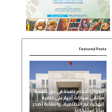
Featured Posts
ت
ا
ط
ل
و
ع
ا
ث
ن
و
منذ ساعتين
تطوان: أحكام نافذة في حق خمسة
:
ر
منذ 6 ساعات
أ
ع
سائقي سيارات أجرة على خلفية
العثور على ج
ح
ل
الهجرة غير النظامية.. والنقابة تصدر
يستنفر السلطا
ك
ى
بياناً استنكارياً
مكناس
ا
ج