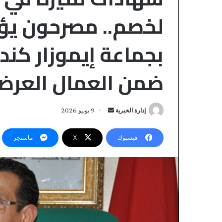
لخصم.. مصرحون يؤ
بجماعة إيموزار كند
ضمن العمال العرض
إدارة الخبرية
أ
9 يونيو 2026
ر
ا
س
ل
فيسبوك
‫X
ماسنجر
ل
م
خ
ب
منذ 10 ساعات
المختبر الوطني ل
ت
ر
والتقنية التابع ل
ب
ي
ر
للأمن الوطني، ي
د
ا
الاعتماد والمطاب
ا
ل
بالمعيار الدولي “ISO/CEI 17025”
إ
و