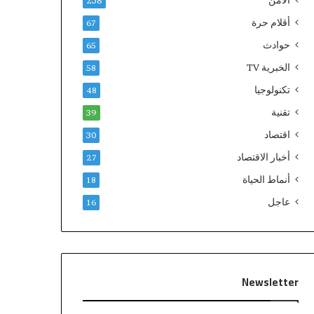
الامن
238
أقلام حرة
67
حوادث
65
الخبرية TV
58
تكنولوجيا
48
تقنية
39
اقتصاد
30
أخبار الاقتصاد
27
أنماط الحياة
18
عاجل
16
Newsletter