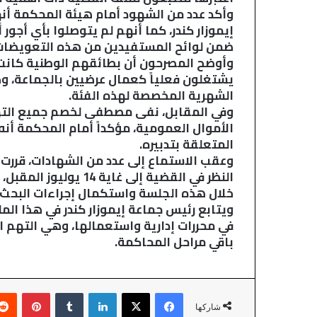
ن
وأكد عدد من الشهود أمام هيئة المحكمة أ
ي
إيموزار كندر، كما أنهم لم يتوصلوا بأي أجور
ة
ضمن لوائح المستفيدين من هذه التعويضات
ا
وأوضح المصرحون أن بطائقهم الوطنية كانت ت
ل
يشتغلون فعلياً كعمال عرضيين بالجماعة، و
ت
الشهرية المخصصة لهذه الفئة.
ا
وفي المقابل، نفى مصطفى لخصم جميع التهم 
ب
الأموال العمومية، مؤكداً أمام المحكمة أنه 
ع
المتعلقة بتدبيره.
ل
ل
وعقب الاستماع إلى عدد من الشهادات، قررت ا
م
النظر في القضية إلى غ
د
خلال هذه الجلسة واستكمال إجراءات البحث 
ي
ويتابع رئيس جماعة إيموزار كندر في هذا الم
ر
في محررات إدارية واستعمالها، وهي التهم ال
ي
باقي مراحل المحاكمة.
ة
ا
ل
ع
فيسبوك
‫X
لينكدإن
‏Tumblr
بينتيريست
ا
شاركها