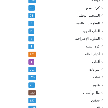
رياضة
396
ت
كرة القدم
80
ص
د
المنتخب الوطني
28
ر
البطولات العالمية
9
ب
ي
ألعاب القوى
8
ا
البطولة الإحترافية
4
ن
اً
كرة السلة
1
ا
أخبار العالم
س
251
ت
ألعاب
1
ن
ك
منوعات
201
ا
ثقافة
176
ر
ي
علوم
20
اً
مال و أعمال
130
تحقيق
357