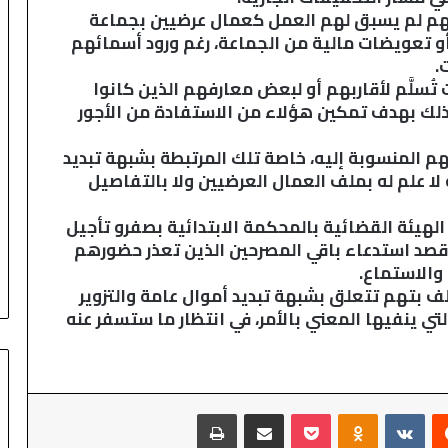
ج
نهم لم يسبق لهم العمل كعمال عرضيين بجماعة
ه
 أو تعويضات مالية من الجماعة، رغم ورود أسمائهم
ت
.
د
ُسلَّم لأقاربهم أو لبعض معارفهم الذين كانوا
ا
ذلك بهدف تمكين هؤلاء من الاستفادة من الأجور
ع
ي
المنسوبة إليه، خاصة تلك المرتبطة بشبهة تبديد
ا
لا علم له بملف العمال العرضيين ولا بالتفاصيل
ت
ا
ل
لهيئة القضائية بالمحكمة الابتدائية بصفرو تأجيل
ه
اية 14 يوليوز المقبل، قصد استدعاء باقي المصرحين الذين تعذر حضورهم
ج
والاستماع.
ر
لف بتهم تتعلق بشبهة تبديد أموال عامة والتزوير
ة
تي ينفيها المعني بالأمر، في انتظار ما ستسفر عنه
و
ح
ي
د
اً
‏Reddit
‏VKontakte
Odnoklassniki
‫Pocket
مشاركة عبر البريد
طباعة
و