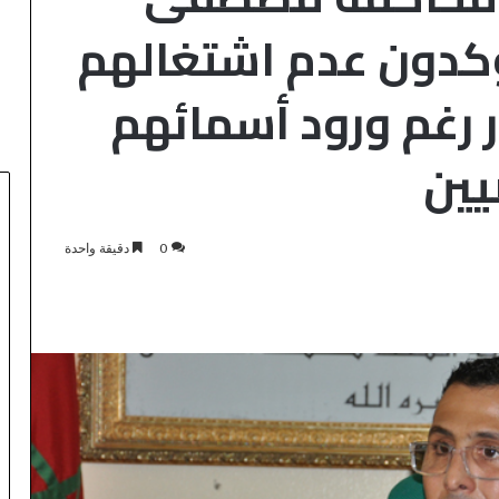
كدون عدم اشتغالهم
ر رغم ورود أسمائهم
يين
0
دقيقة واحدة
أ
ز
م
ة
لشرطة العلمية
ا
لمديرية العامة
ل
منذ ساعتين
ق
حصل على شهادة
أزمة القاصرين بسبتة: حي “الأمير”
ا
قة والجودة
يواجه تداعيات الهجرة وحيداً وسط
ص
عجز تام ونقص حاد في المؤن
ر