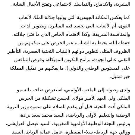
البشرية، والاندماج، والتماسك الاجتماعي وتفتح الأجيال الشابة.
كما يعكس المكانة الجوهرية التي يوليها جلالة الملك لألعاب
القوى، أم الألعاب، التي تجسد قيم المثابرة، وتطوير الذات
والمنافسة الشريفة، وكذا الاهتمام الخاص الذي ما فتئ جلالته،
حفظه الله، يحيط به الشباب، عبر الحرص على تمكينهم من
الظروف المثلى لتطوير ذواتهم (البنيات التحتية العصرية، التأطير
التقني عالي الجودة، برامج التكوين المهيكلة، وفرص التنافس
على المستويين الوطني والدولي)، ما يمكنهم من تمثيل المملكة
خير تمثيل.
ولدى وصوله إلى الملعب الأولمبي، استعرض صاحب السمو
الملكي ولي العهد الأمير مولاي الحسن تشكيلة من الحرس
الملكي أدت التحية، قبل أن يتقدم للسلام على سموه وزير التربية
الوطنية والتعليم الأولي والرياضة، السيد محمد سعد برادة،
ورئيس اللجنة الوطنية الأولمبية المغربية، السيد فيصل العرايشي،
ووالي جهة الرباط- سلا- القنيطرة، عامل عمالة الرباط، السيد