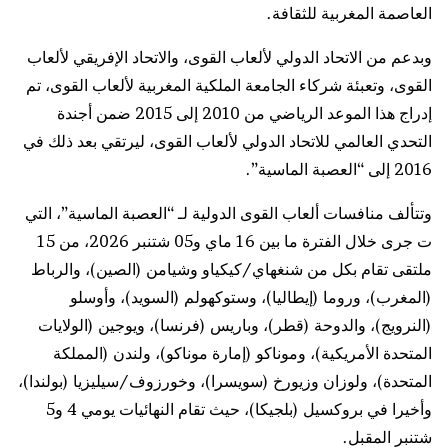
العاصمة المغربية للثقافة.
وبدعم من الاتحاد الدولي لألعاب القوى، والاتحاد الإفريقي لألعاب
القوى، وتعبئة شركاء الجامعة الملكية المغربية لألعاب القوى، تم
إدراج هذا الموعد الرياضي من 2010 إلى 2015 ضمن أجندة
التحدي العالمي للاتحاد الدولي لألعاب القوى، ليرتقي بعد ذلك في
2016 إلى “العصبة الماسية”.
وتتألف منافسات ألعاب القوى الدولية لـ “العصبة الماسية”، التي
ت جرى خلال الفترة ما بين 16 ماي و05 شتنبر 2026، من 15
ملتقى تقام بكل من شنغهاي/كيكياو وشيامن (الصين)، والرباط
(المغرب)، وروما (إيطاليا)، وستوكهولم (السويد)، وأوسلو
(النرويج)، والدوحة (قطر)، وباريس (فرنسا)، ويوجين (الولايات
المتحدة الأمريكية)، وموناكو (إمارة موناكو)، ولندن (المملكة
المتحدة)، ولوزان وزيورخ (سويسرا)، وخورزوف/سيليزيا (بولندا)،
وأخيرا في بروكسيل (بلجيكا)، حيث تقام النهائيات يومي 4 و5
شتنبر المقبل.