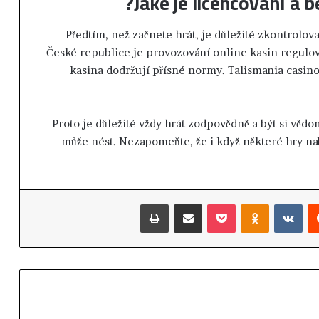
Jaké je licencování a 
ا
ر
Předtím, než začnete hrát, je důležité zkontrolov
České republice je provozování online kasin regulová
kasina dodržují přísné normy. Talismania casino
Proto je důležité vždy hrát zodpovědně a být si věd
může nést. Nezapomeňte, že i když některé hry nab
طباعة
مشاركة عبر البريد
‫Pocket
Odnoklassniki
‏VKontakte
‏Reddit