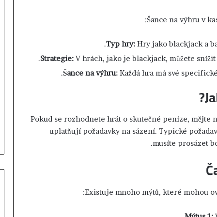
ي
ن
Šance na výhru v ka
ظ
م
Typ hry:
Hry jako blackjack a ba
أ
س
Strategie:
V hrách, jako je blackjack, můžete sníži
ب
Šance na výhru:
Každá hra má své specifické
و
ع
Ja
اً
خ
ا
Pokud se rozhodnete hrát o skutečné peníze, mějte n
ص
uplatňují požadavky na sázení. Typické požada
اً
musíte prosázet bo
ب
م
Č
غ
ا
ر
Existuje mnoho mýtů, které mohou ovli
ب
ة
Mýtus 1:
V