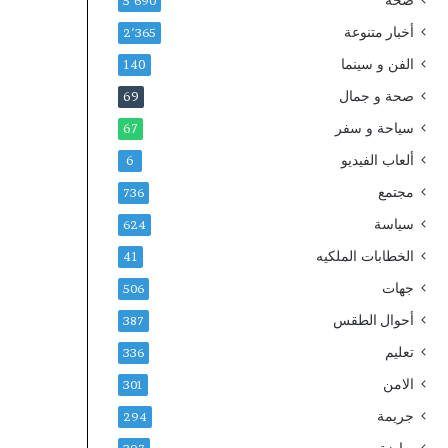
صحة
2
ا
5٬690
0
ب
أخبار متنوعة
2٬365
3
ة
الفن و سينما
0
ث
140
ل
صحة و جمال
69
ا
سياحة و سفر
ث
67
ة
ألعاب الفيديو
6
آ
خ
مجتمع
736
ر
سياسة
624
ي
ن
الخطابات الملكيه
41
جهات
506
أحوال الطقس
387
تعليم
336
الامن
301
جريمة
294