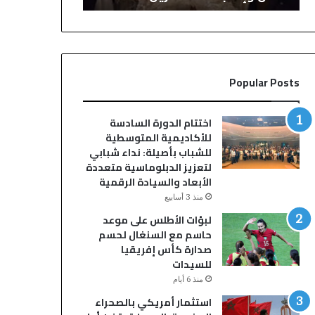
ح
ح
س
ف
م
ل
ا
ز
ل
ف
Popular Posts
ج
ا
د
ف
ل
ب
اختتام الدورة السادسة
.
س
للأكاديمية المتوسطية
.
و
للشباب بأصيلة: نداء شبابي
إ
ق
لتعزيز الدبلوماسية متعددة
ب
ا
الأبعاد والسيادة الرقمية
ر
ل
منذ 3 أسابيع
ا
س
لبؤات الأطلس على موعد
ه
ب
حاسم مع السنغال لحسم
ي
ت
صدارة كأس إفريقيا
م
أ
للسيدات
د
و
ي
ل
منذ 6 أيام
ا
ا
استثمار أمريكي بالصحراء
ز
د