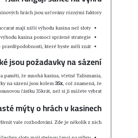
ء
ا
sinových hrách jsou určovány různými faktory:
ل
ت
ccarat mají nižší výhodu kasina než sloty.
ج
ا
t výhodu kasina pomocí správné strategie.
ر
 pravděpodobnosti, které byste měli znát.
ي
ا
ké jsou požadavky na sázení?
ل
م
غ
a paměti, že mnohá kasina, včetně Talismania,
ر
vky na sázení jsou kolem
35x
, což znamená, že
ب
nusovou částku 35krát, než si ji můžete vybrat.
ي
ي
asté mýty o hrách v kasinech
ع
ت
م
vnit vaše rozhodování. Zde je několik z nich:
د
ا
šechny sloty mají stejnou šanci na výhru.