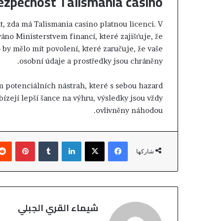
bezpečnost Talismania casino?
ب
ا
at, zda má Talismania casino platnou licenci. V
ت
no Ministerstvem financí, které zajišťuje, že
ح
 by mělo mít povolení, které zaručuje, že vaše
س
ن
osobní údaje a prostředky jsou chráněny.
ن
ي
om potenciálních nástrah, které s sebou hazard
ة
ízejí lepší šance na výhru, výsledky jsou vždy
ا
ovlivněny náhodou.
ل
م
ك
بينتيريست
‏Tumblr
لينكدإن
‫X
فيسبوك
ت
شاركها
ر
ي
شيماء القري الجبلي