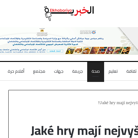
أقلام حرة
مجتمع
جهات
جريمة
صحة
تعليم
ثقافة
Jaké hry mají nejvyšš
Jaké hry mají nejvyš