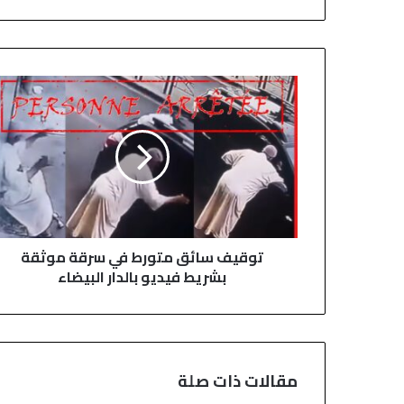
ر
ي
د
ك
ت
ا
و
ل
ق
إ
ي
ل
ف
ك
س
ت
ا
ر
ئ
و
ق
ن
توقيف سائق متورط في سرقة موثقة
م
ي
بشريط فيديو بالدار البيضاء
ت
و
ر
ط
ف
ي
مقالات ذات صلة
س