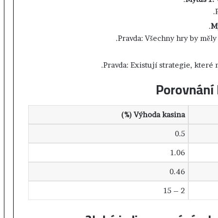
ا
ل
ع
Mý
ا
Pravda: Všechny hry by měly 
ل
م
ل
Pravda: Existují strategie, které
ت
Porovnání 
ع
ز
ي
ز
Výhoda kasina (%)
ف
0.5
ر
ص
1.06
ا
ل
0.46
ا
س
2 – 15
ت
ث
م