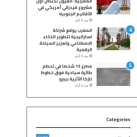
المغربية: العيون تحتضن أول
ب
ا
مشروع فيدرالي أمريكي في
ا
ل
الأقاليم الجنوبية
قٍ
ن
منذ 6 أيام
و
م
ا
ة
المغرب يوقع شراكة
ل
ي
استراتيجية لتطوير الذكاء
م
ن
الاصطناعي وتعزيز السيادة
ل
ت
الرقمية
ك
ه
منذ 6 أيام
ي
ي
مصرع 13 شخصا في تحطم
ي
ب
طائرة سياحية فوق خطوط
م
م
نازكا الأثرية ببيرو
د
ق
منذ 6 أيام
د
ت
ع
ل
ق
ش
د
خ
ه
ص
Categories
ح
و
ت
إ
ى
ص