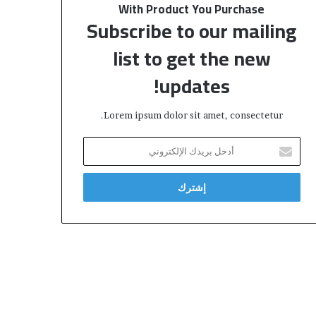
With Product You Purchase
Subscribe to our mailing
list to get the new
updates!
Lorem ipsum dolor sit amet, consectetur.
أ
د
خ
ل
ب
ر
ي
د
ك
ا
ل
إ