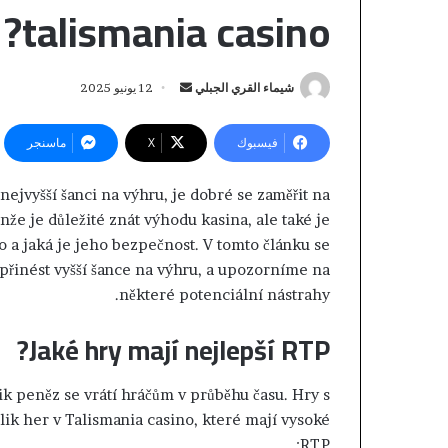
talismania casino?
12 يونيو 2025
أ
شيماء القري الجبلي
ر
س
ماسنجر
‫X
فيسبوك
ل
ب
nejvyšší šanci na výhru, je dobré se zaměřit na
ر
nže je důležité znát výhodu kasina, ale také je
ي
o a jaká je jeho bezpečnost. V tomto článku se
«
د
řinést vyšší šance na výhru, a upozorníme na
و
ا
některé potenciální nástrahy.
ا
إ
ت
ل
Jaké hry mají nejlepší RTP?
س
منذ 16 ساعة
ك
قاعات المحاكم..
ا
ت
ب
ري المغربي يعتمد
ik peněz se vrátí hráčům v průběhu času. Hry s
»
ر
رونية لإثبات حسن
ik her v Talismania casino, které mají vysoké
ي
و
نية المكتري
د
RTP:
ن