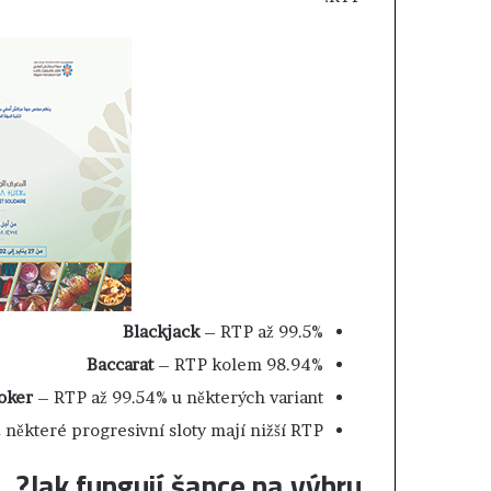
خ
ي
ل
ا
ق
ا
ع
ا
ت
ا
ل
م
ح
ا
ك
م
Blackjack
– RTP až 99.5%
.
.
Baccarat
– RTP kolem 98.94%
ا
oker
– RTP až 99.54% u některých variant
ل
ěkteré progresivní sloty mají nižší RTP.
ق
ض
Jak fungují šance na výhru?
ا