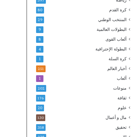
رياضة
397
كرة القدم
80
المنتخب الوطني
29
البطولات العالمية
9
ألعاب القوى
8
البطولة الإحترافية
4
كرة السلة
1
أخبار العالم
251
ألعاب
1
منوعات
202
ثقافة
176
علوم
20
مال و أعمال
130
تحقيق
358