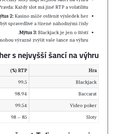
ل
Pravda: Každý slot má jiné RTP a volatilitu.
م
ر
tus 2:
Kasino může ovlivnit výsledek her.
ا
být spravedlivé a řízené náhodnými čísly.
س
ل
Mýtus 3:
Blackjack je jen o štěstí.
ا
 mohou výrazně zvýšit vaše šance na výhru.
ت
her s nejvyšší šancí na výhru
ا
ل
إ
ل
RTP (%)
Hra
ك
99.5
Blackjack
ت
ر
98.94
Baccarat
و
ن
99.54
Video poker
ي
ة
85 – 98
Sloty
ل
إ
ث