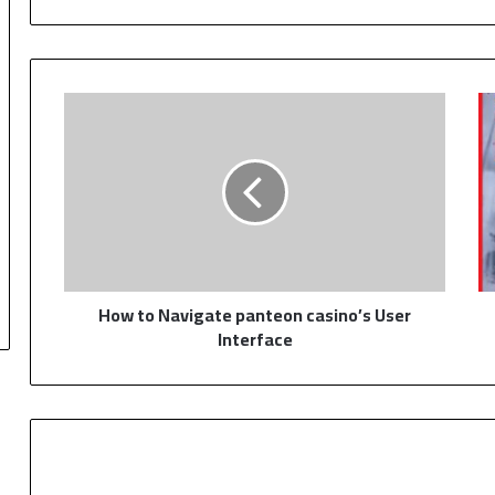
H
o
w
t
o
N
a
v
i
How to Navigate panteon casino’s User
g
Interface
a
t
e
p
a
n
t