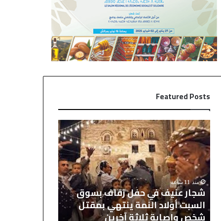
Featured Posts
ر
ش
ي
ج
ا
ا
ل
ر
م
ع
د
ن
منذ 15 ساعة
منذ 11 ساعة
ر
ي
جدل.. إبراهيم
شجار عنيف في حفل زفاف بسوق
ي
ف
يمدد عقده حتى
السبت أولاد النمة ينتهي بمقتل
د
ف
2030
شخص وإصابة ثلاثة آخرين
ي
ي