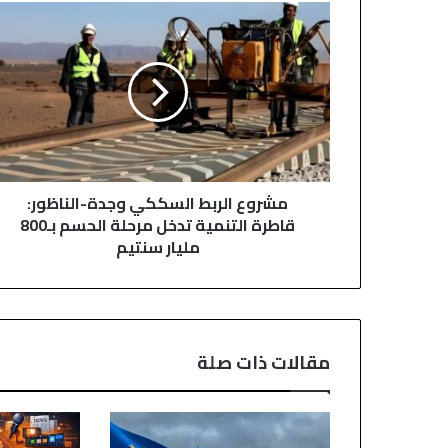
مشروع
الربط
السككي
وجدة-
الناظور:
قاطرة
التنمية
تدخل
مرحلة
مشروع الربط السككي وجدة-الناظور:
الحسم
قاطرة التنمية تدخل مرحلة الحسم بـ800
بـ800
مليار سنتيم
مليار
سنتيم
مقالات ذات صلة