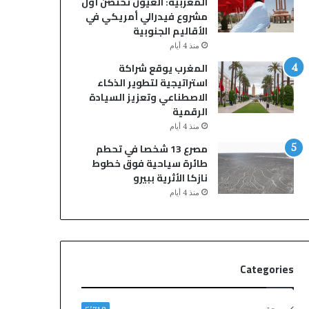
المغربية: العيون تحتضن أول
مشروع فيدرالي أمريكي في
الأقاليم الجنوبية
منذ 4 أيام
المغرب يوقع شراكة
استراتيجية لتطوير الذكاء
الاصطناعي وتعزيز السيادة
الرقمية
منذ 4 أيام
مصرع 13 شخصا في تحطم
طائرة سياحية فوق خطوط
نازكا الأثرية ببيرو
منذ 4 أيام
Categories