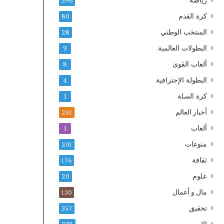
رياضة
396
كرة القدم
80
المنتخب الوطني
28
البطولات العالمية
9
ألعاب القوى
8
البطولة الإحترافية
4
كرة السلة
1
أخبار العالم
251
ألعاب
1
منوعات
201
ثقافة
176
علوم
20
مال و أعمال
130
تحقيق
357