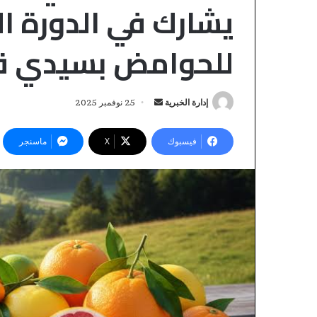
يشارك في الدورة ا
للحوامض بسيدي ق
أرسل
إدارة الخبرية
25 نوفمبر 2025
بريدا
إلكترونيا
فيسبوك
‫X
ماسنجر
FB_AUDIT_TEMP
منذ 3 دقائق
FB_AUDIT_TEMP