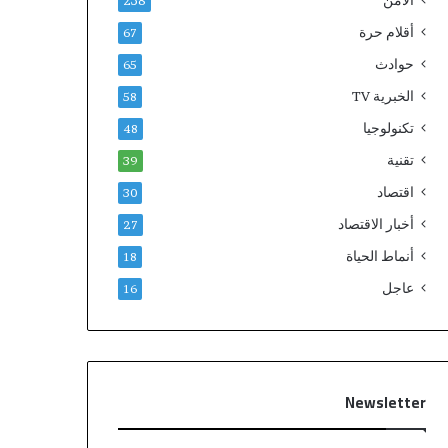
الامن
238
أقلام حرة
67
حوادث
65
الخبرية TV
58
تكنولوجيا
48
تقنية
39
اقتصاد
30
أخبار الاقتصاد
27
أنماط الحياة
18
عاجل
16
Newsletter