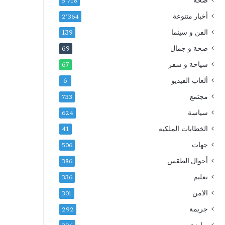
صحة
5٬718
أخبار متنوعة
2٬364
الفن و سينما
139
صحة و جمال
69
سياحة و سفر
67
ألعاب الفيديو
6
مجتمع
733
سياسة
624
الخطابات الملكيه
41
جهات
506
أحوال الطقس
386
تعليم
336
الامن
301
جريمة
292