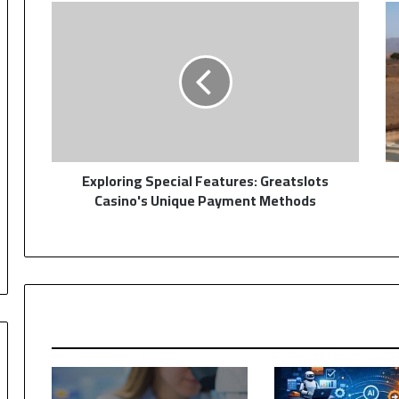
Exploring
Special
Features:
Greatslots
Casino's
Unique
Payment
Methods
Exploring Special Features: Greatslots
Casino's Unique Payment Methods