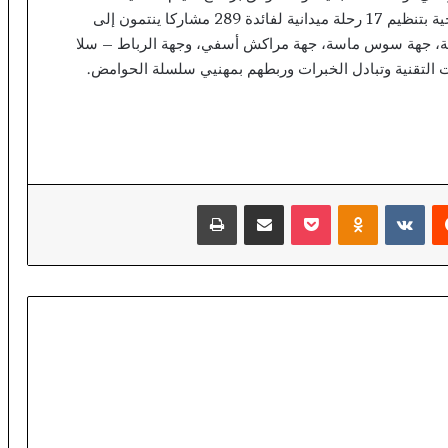
للمعرض كما سيقوم المكتب الوطني للاستشارة الفلاحية بتنظيم 17 رحلة ميدانية لفائدة 289 مشاركا ينتمون إلى
ة، جهة سوس ماسة، جهة مراكش أسفي، وجهة الرباط – سلا
ت التقنية وتبادل الخبرات وربطهم بمهنيي سلسلة الحوامض.
يست
Odnoklassniki
‫Pocket
مشاركة عبر البريد
طباعة