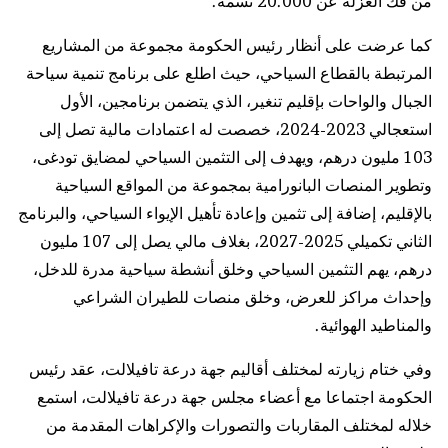
من فك العزلة عن 20.000 نسمة.
كما عرضت على أنظار رئيس الحكومة مجموعة من المشاريع
المرتبطة بالقطاع السياحي، حيث اطلع على برنامج تنمية سياحة
الجبال والواحات بإقليم تنغير، الذي يتضمن برنامجين، الأول
استعجالي 2023-2024، خصصت له اعتمادات مالية تصل إلى
103 مليون درهم، ويهدف إلى التثمين السياحي لمضايق تودغى،
وتطوير المنصات البانورامية بمجموعة من المواقع السياحية
بالإقليم، إضافة إلى تثمين وإعادة تأهيل الإيواء السياحي، والبرنامج
الثاني تكميلي 2025-2027، بغلاف مالي يصل إلى 107 مليون
درهم، يهم التثمين السياحي وخلق أنشطة سياحية مدرة للدخل،
وإحداث مراكز للعرض، وخلق منصات للطيران الشراعي
والمناطيد الهوائية.
وفي ختام زيارته لمختلف أقاليم جهة درعة تافيلالت، عقد رئيس
الحكومة اجتماعا مع أعضاء مجلس جهة درعة تافيلالت، استمع
خلاله لمختلف المقاربات والتصورات والإكراهات المقدمة من