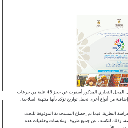
ق
ا
ئ
د
اً
ا
ق
ل
ي
م
ي
ا
ج
د
ي
وأضاف المصدر نفسه أن عملية التفتيش المنجزة بداخل المحل التجاري المذكور أسفرت عن حجز 48 علبة من جرعات
د
ا
ل
ل
لحراسة النظرية، فيما تم إخضاع المستخدمة الموقوفة للبحث
و
ختصة، وذلك للكشف عن جميع ظروف وملابسات وخلفيات هذه
ق
عنيين بالأمر.