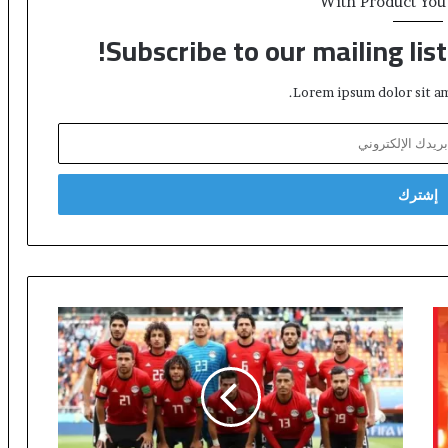
With Product You
Subscribe to our mailing lis
Lorem ipsum dolor sit am
ر
س
م
ي
اً
ا
ل