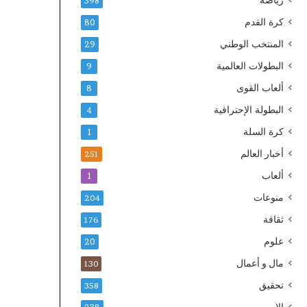
رياضة
398
كرة القدم
80
المنتخب الوطني
29
البطولات العالمية
9
ألعاب القوى
8
البطولة الإحترافية
4
كرة السلة
1
أخبار العالم
251
ألعاب
1
منوعات
204
ثقافة
176
علوم
20
مال و أعمال
130
تحقيق
358