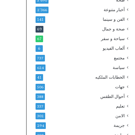
صحة
ي
5٬690
ج
أخبار متنوعة
2٬366
د
الفن و سينما
ي
141
د
صحة و جمال
69
ب
ا
سياحة و سفر
67
ل
ألعاب الفيديو
6
د
ا
مجتمع
737
ر
سياسة
624
ا
ل
الخطابات الملكيه
41
ب
جهات
506
ي
ض
أحوال الطقس
388
ا
تعليم
337
ء
الامن
302
جريمة
294