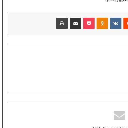
ا
ي
ة
‏Reddit
‏VKontakte
Odnoklassniki
‫Pocket
مشاركة عبر البريد
طباعة
ا
ل
م
د
ن
ي
ة
ب
ب
و
ع
ر
ف
ة