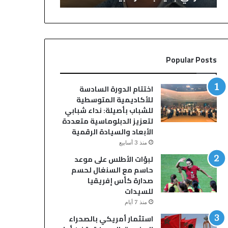
ج
ي
و
س
ا
ي
د
و
ا
ا
Popular Posts
ل
ل
خ
د
و
ا
اختتام الدورة السادسة
د
ل
للأكاديمية المتوسطية
ي
ن
للشباب بأصيلة: نداء شبابي
ي
ج
لتعزيز الدبلوماسية متعددة
ج
م
الأبعاد والسيادة الرقمية
م
ا
منذ 3 أسابيع
ع
ل
لبؤات الأطلس على موعد
ن
أ
حاسم مع السنغال لحسم
خ
ر
صدارة كأس إفريقيا
ب
ج
للسيدات
ة
ن
م
ت
منذ 7 أيام
ن
ي
استثمار أمريكي بالصحراء
ن
ن