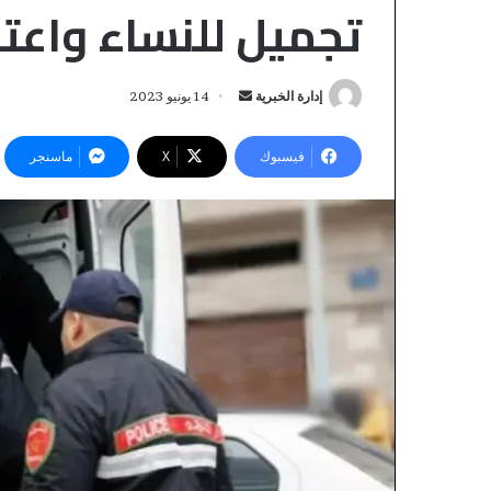
تجميل للنساء واعت
إدارة الخبرية
أ
14 يونيو 2023
ر
س
فيسبوك
‫X
ماسنجر
ل
ب
ر
ي
ك
د
و
ا
ل
إ
و
ل
م
منذ 58 دقيقة
ك
كولومبيا تعلن اع
ب
ت
ي
المغرب على أقالي
ر
ا
وتصف المملكة ب
ت
و
الرئيسي» في إفري
ع
ن