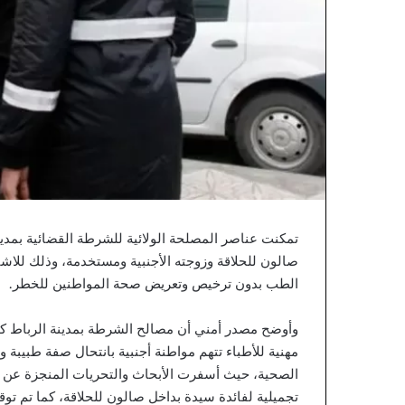
ل
ي
ن
ا
ا
ع
ت
ر
ا
ف
ه
ا
ب
س
تمكنت عناصر المصلحة الولائية للشرطة القضائية بمدين
ي
صالون للحلاقة وزوجته الأجنبية ومستخدمة، وذلك للاشت
ا
د
الطب بدون ترخيص وتعريض صحة المواطنين للخطر.
ة
ا
وأوضح مصدر أمني أن مصالح الشرطة بمدينة الرباط كان
ل
مهنية للأطباء تتهم مواطنة أجنبية بانتحال صفة طبيبة
م
الصحية، حيث أسفرت الأبحاث والتحريات المنجزة عن ض
غ
ر
تجميلية لفائدة سيدة بداخل صالون للحلاقة، كما تم ت