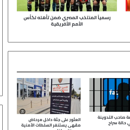
م
ن
رسمياً المنتخب المصري ضمن تأهله لكأس
ت
الأمم الأفريقية
خ
ب
ا
ل
م
ص
ر
ي
ض
م
ن
ت
أ
ه
ل
ه
ة صاحب التدوينة
العثور على جثة داخل مرحاض
ل
 حالة سراح
مقهى يستنفر السلطات الأمنية
ك