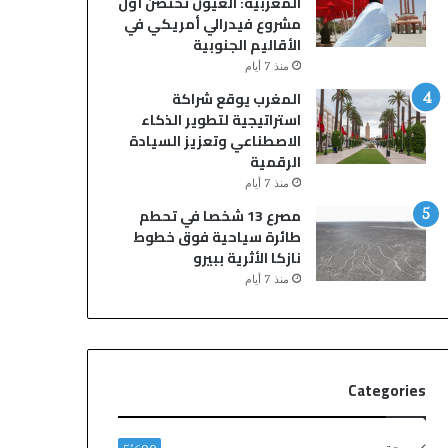
المغربية: العيون تحتضن أول
ج
ي
مشروع فيدرالي أمريكي في
و
ع
الأقاليم الجنوبية
م
ن
منذ 7 أيام
ا
ع
ل
م
المغرب يوقع شراكة
ك
ر
استراتيجية لتطوير الذكاء
و
6
الاصطناعي وتعزيز السيادة
م
8
الرقمية
ي
ع
منذ 7 أيام
د
ا
مصرع 13 شخصا في تحطم
ي
م
طائرة سياحية فوق خطوط
ا
اً
نازكا الأثرية ببيرو
ف
منذ 7 أيام
ي
ع
ر
ض
م
Categories
س
ر
ح