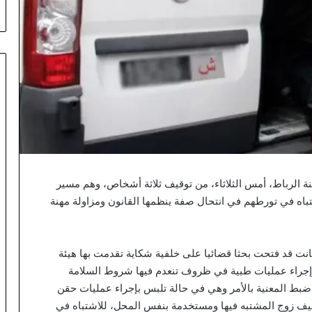
ي
.
.
ت
ع
ي
ي
ن
ا
ل
ق
ب
ة الرباط، أمس الثلاثاء، من توقيف ثلاثة أشخاص، وهم مسير
ط
باه في تورطهم في انتحال صفة ينظمها القانون ومزاولة مهنة
ا
ن
“
خ
ت قد فتحت بحثا قضائيا على خلفية شكاية تقدمت بها هيئة
ط
 وإجراء عمليات طبية في ظروف تنعدم فيها شروط السلامة
ا
بط المعنية بالأمر وهي في حالة تلبس بإجراء عمليات حقن
ب
”
وقيف زوج المشتبه فيها ومستخدمة بنفس المحل، للاشتباه في