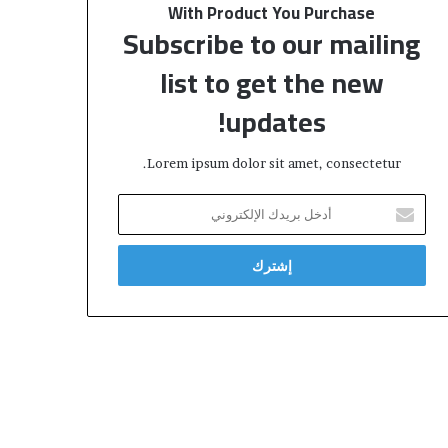
With Product You Purchase
Subscribe to our mailing
list to get the new
updates!
Lorem ipsum dolor sit amet, consectetur.
أ
د
خ
ل
ب
ر
ي
د
ك
ا
ل
إ