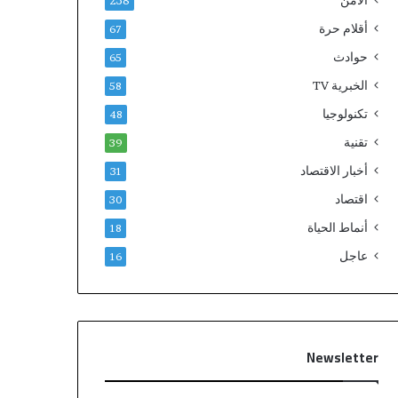
الامن
238
أقلام حرة
67
حوادث
65
الخبرية TV
58
تكنولوجيا
48
تقنية
39
أخبار الاقتصاد
31
اقتصاد
30
أنماط الحياة
18
عاجل
16
Newsletter