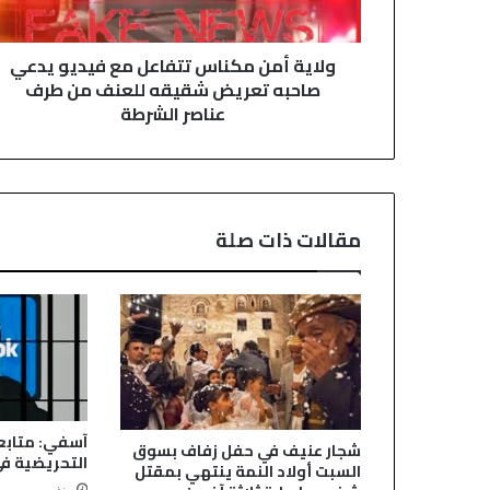
ر
ن
و
م
ن
ولاية أمن مكناس تتفاعل مع فيديو يدعي
ك
ي
صاحبه تعريض شقيقه للعنف من طرف
ن
عناصر الشرطة
ا
س
ت
ت
ف
ا
مقالات ذات صلة
ع
ل
م
ع
ف
ي
د
ي
و
آسفي: متابع
شجار عنيف في حفل زفاف بسوق
ي
التحريضية في
السبت أولاد النمة ينتهي بمقتل
د
منذ يومين