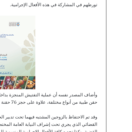
ب
تورطهم في المشاركة في هذه الأفعال الإجرامية.
ع
ل
ى
أ
ق
ا
ل
ي
م
ه
ا
ل
ج
ن
و
ب
حقن طبية من أنواع مختلفة، علاوة على حجز 76 حقنة إضافية من أنواع أخرى تحمل تواريخ تؤكد بأنها منتهية الصلاحية.
ي
ة
وقد تم الاحتفاظ بالزوجين المشتبه فيهما تحت تدبير ا
و
القضائي الذي يجري تحت إشراف النيابة العامة الم
ت
القضية، وكذا تحديد كافة الأفعال الإجرامية المنسوبة للم