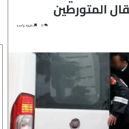
قال المتورطين
0
دقيقة واحدة
ق
ا
د
م
ا
ترافها بسيادة
م
منذ 36 دقيقة
ن
مه الجنوبية
قادما من آسفي.. تعيين القبطان
آ
ـ«الحليف
“خطاب” قائداً اقليميا جديدا
س
قيا
للوقاية المدنية ببوعرفة
ف