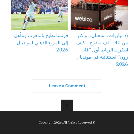
6 مباريات.. ملعبان.. وأكثر
فرنسا تطيح بالمغرب وتتأهل
من 140 ألف متفرج.. كيف
إلى المربع الذهبي لمونديال
ابتكرت الرباط أول “فان
2026
زون” استثنائية في مونديال
2026
Leave a Comment
↑
© Copyright 2026, All Rights Reserved