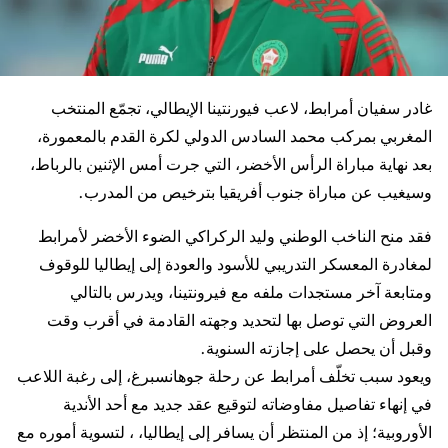
غادر سفيان أمرابط، لاعب فيورنتينا الإيطالي، تجمّع المنتخب
المغربي بمركب محمد السادس الدولي لكرة القدم بالمعمورة،
بعد نهاية مباراة الرأس الأخضر، التي جرت أمس الإثنين بالرباط،
وسيغيب عن مباراة جنوب أفريقيا بترخيص من المدرب.
فقد منح الناخب الوطني وليد الركراكي الضوء الأخضر لأمرابط
لمغادرة المعسكر التدريبي للأسود والعودة إلى إيطاليا للوقوف
ومتابعة آخر مستجدات ملفه مع فيرونتينا، ويدرس بالتالي
العروض التي توصل بها لتحديد وجهته القادمة في أقرب وقت
وقبل أن يحصل على إجازته السنوية.
ويعود سبب تخلّف أمرابط عن رحلة جوهانسبرغ، إلى رغبة اللاعب
في إنهاء تفاصيل مفاوضاته لتوقيع عقد جديد مع أحد الأندية
الأوروبية؛ إذ من المنتظر أن يسافر إلى إيطاليا، ، لتسوية أموره مع