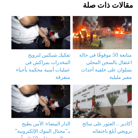
مقالات ذات صلة
متابعة 50 موقوفًا في حالة
تفكيك شبكتين لترويج
اعتقال بالسجن المحلي
المخدرات بمراكش في
بسلوان على خلفية أحداث
عمليات أمنية محكمة بأحياء
معبر مليلية
متفرقة
أكادير .. العثور على سائح
الدار البيضاء: الأمن يطيح
نرويجي أبلغ باختفائه
بـ”محتال البنوك الإلكترونية”