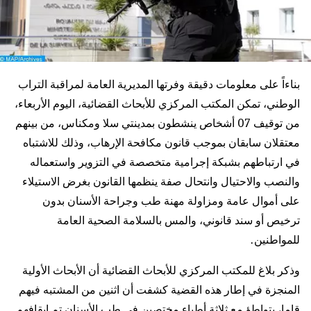
بناءاً على معلومات دقيقة وفرتها المديرية العامة لمراقبة التراب
الوطني، تمكن المكتب المركزي للأبحاث القضائية، اليوم الأربعاء،
من توقيف 07 أشخاص ينشطون بمدينتي سلا ومكناس، من بينهم
معتقلان سابقان بموجب قانون مكافحة الإرهاب، وذلك للاشتباه
في ارتباطهم بشبكة إجرامية متخصصة في التزوير واستعماله
والنصب والاحتيال وانتحال صفة ينظمها القانون بغرض الاستيلاء
على أموال عامة ومزاولة مهنة طب وجراحة الأسنان بدون
ترخيص أو سند قانوني، والمس بالسلامة الصحية العامة
للمواطنين.
وذكر بلاغ للمكتب المركزي للأبحاث القضائية أن الأبحاث الأولية
المنجزة في إطار هذه القضية كشفت أن اثنين من المشتبه فيهم
قاما، بتواطؤ مع ثلاثة أطباء مختصين في طب الأسنان تم إيقافهم