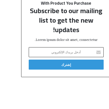
With Product You Purchase
Subscribe to our mailing
list to get the new
updates!
Lorem ipsum dolor sit amet, consectetur.
أ
د
خ
ل
ب
ر
ي
د
ك
ا
ل
إ