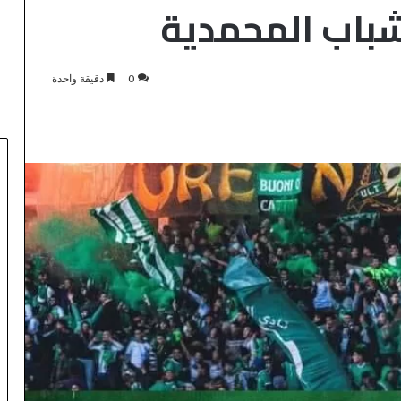
شباب المحمدية
0
دقيقة واحدة
أ
ز
م
ة
لشرطة العلمية
ا
لمديرية العامة
ل
منذ 3 ساعات
ق
حصل على شهادة
أزمة القاصرين بسبتة: حي “الأمير”
ا
قة والجودة
يواجه تداعيات الهجرة وحيداً وسط
ص
عجز تام ونقص حاد في المؤن
ر