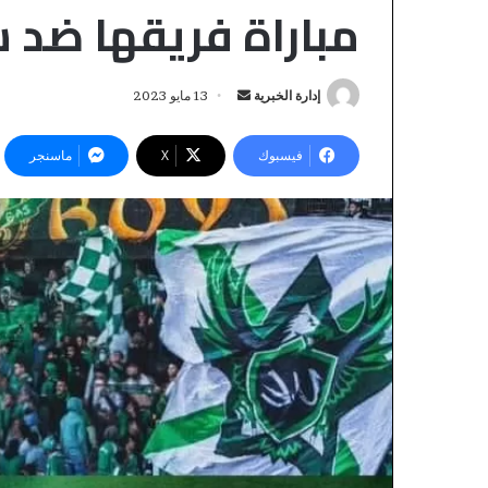
مباراة فريقها ضد 
إدارة الخبرية
أ
13 مايو 2023
ر
س
فيسبوك
‫X
ماسنجر
ل
ب
ر
ي
ا
د
ل
ا
م
إ
خ
منذ 10 ساعات
ل
المختبر الوطني ل
ت
ك
والتقنية التابع ل
ب
ت
ر
للأمن الوطني، ي
ر
ا
الاعتماد والمطاب
ل
و
بالمعيار الدولي “ISO/CEI 17025”
و
ن