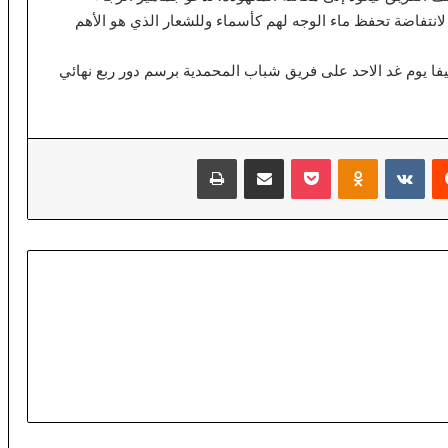
س
ن لانتفاضة تحفظ ماء الوجه لهم كأسماء وللشعار الذي هو الأهم
ط
ع
ج
فا يوم غد الاحد على فريق شباب المحمدية برسم دور ربع نهائي
ز
ت
ا
م
‏Reddit
‏VKontakte
Odnoklassniki
‫Pocket
مشاركة عبر البريد
طباعة
و
ن
ق
ص
ح
ا
د
ف
ي
ا
ل
م
ؤ
ن