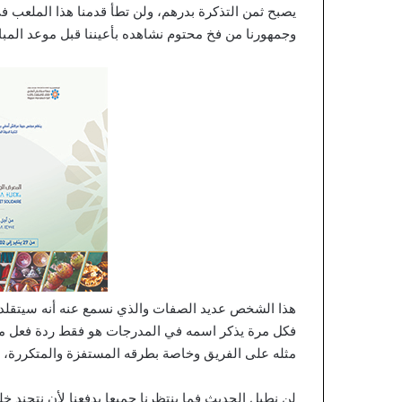
ن
يصبح ثمن التذكرة بدرهم، ولن تطأ قدمنا هذا الملعب في
ي
وجمهورنا من فخ محتوم نشاهده بأعيننا قبل موعد المبار
ة
ا
ل
ت
ا
ب
ع
ل
ل
م
د
ي
ر
ي
هذا الشخص عديد الصفات والذي نسمع عنه أنه سيتقلد من
ة
ا
فكل مرة يذكر اسمه في المدرجات هو فقط ردة فعل من 
ل
مثله على الفريق وخاصة بطرقه المستفزة والمتكررة، 
ع
ا
لن نطيل الحديث فما ينتظرنا جميعا يدفعنا لأن نتجند خل