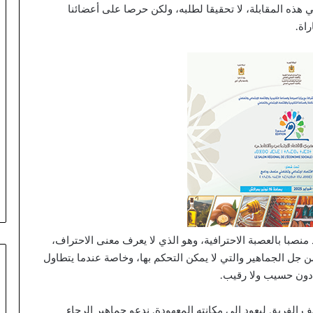
ج
 هذه المقابلة، لا تحقيقا لطلبه، ولكن حرصا على أعضائنا
ه
اة.
ت
د
ا
ع
ي
ا
ت
ا
ل
ه
ج
ر
ة
و
صبا بالعصبة الاحترافية، وهو الذي لا يعرف معنى الاحتراف،
ح
ي
جل الجماهير والتي لا يمكن التحكم بها، وخاصة عندما يتطاول
د
دون حسيب ولا رقيب.
اً
و
ف الفريق ليعود إلى مكانته المعهودة. ندعو جماهير الرجاء