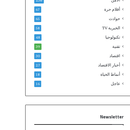
الامن
238
أقلام حرة
67
حوادث
65
الخبرية TV
58
تكنولوجيا
48
تقنية
39
اقتصاد
30
أخبار الاقتصاد
27
أنماط الحياة
18
عاجل
16
Newsletter