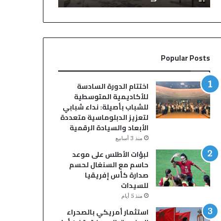
م
ث
ن
ة
ا
د
ف
ا
ذ
خ
Popular Posts
ة
ل
ف
م
ي
ر
اختتام الدورة السادسة
ح
ح
للأكاديمية المتوسطية
ق
ا
للشباب بأصيلة: نداء شبابي
خ
ض
لتعزيز الدبلوماسية متعددة
م
م
الأبعاد والسيادة الرقمية
س
ق
منذ 3 أسابيع
ة
ه
لبؤات الأطلس على موعد
س
ى
حاسم مع السنغال لحسم
ا
ي
صدارة كأس إفريقيا
ئ
س
للسيدات
ق
ت
ي
ن
منذ 5 أيام
س
ف
استثمار أمريكي بالصحراء
ي
ر