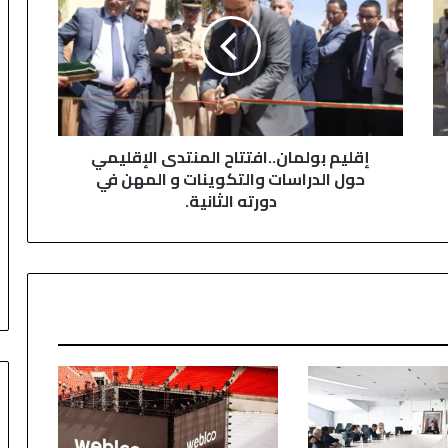
ل
ي
م
ب
و
ل
م
إقليم بولمان..افتتاح المنتدى الإقليمي
ا
حول الدراسات والتكوينات و المهن في
ن
دورته الثانية.
.
.
ا
ف
ت
ت
ا
ح
ا
ل
م
ن