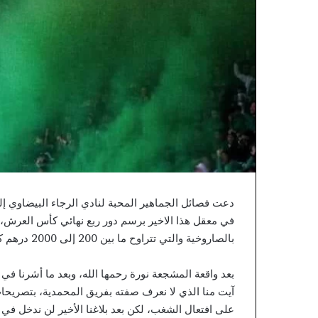
ط
ي
ن
ا
ي
ل
ل
ش
ر
ط
ة
ا
ل
ع
ل
دعت فصائل الجماهير المحبة لنادي الرجاء البيضاوي إل
م
في معقل هذا الاخير برسم دور ربع نهائي كأس العرش،
ي
ة
بالصاروخية والتي تتراوح ما بين 200 إلى 2000 درهم كسابقة في تاريخ الكرة المغربية وجاء نص البلاغ كالاتي:
و
ا
بعد واقعة المشجعة نورة رحمها الله، وبعد ما أشرنا في آخ
ل
آيت منا الذي لا نعرف صفته بفريق المحمدية، بتصريحات
ت
على افتعال الشغب، لكن بعد بلاغنا الأخير لن ندخل في
ق