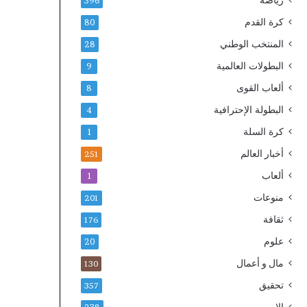
رياضة
396
ت
كرة القدم
80
ص
د
المنتخب الوطني
28
ر
البطولات العالمية
9
ب
ي
ألعاب القوى
8
ا
البطولة الإحترافية
4
ن
اً
كرة السلة
1
ا
أخبار العالم
س
251
ت
ألعاب
1
ن
ك
منوعات
201
ا
ثقافة
176
ر
ي
علوم
20
اً
مال و أعمال
130
تحقيق
357