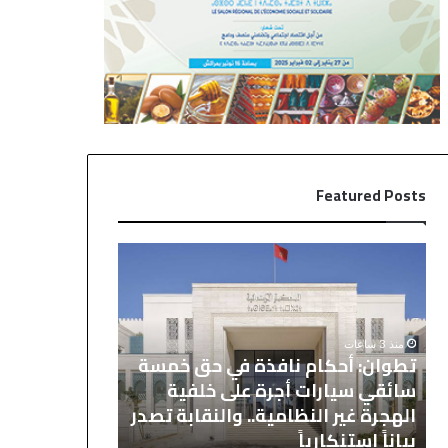
Featured Posts
ت
ا
ط
ل
و
ع
ا
ث
ن
و
منذ 3 ساعات
تطوان: أحكام نافذة في حق خمسة
:
ر
منذ 6 ساعات
أ
ع
سائقي سيارات أجرة على خلفية
العثور على ج
ح
ل
الهجرة غير النظامية.. والنقابة تصدر
يستنفر السلطا
ك
ى
بياناً استنكارياً
مكناس
ا
ج