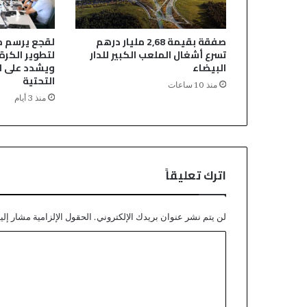
ب
“
ا
I
ل
S
صفقة بقيمة 2,68 مليار درهم
لقجع يرسم م
ج
O
تسرع أشغال الملعب الكبير للدار
لتطوير الكرة
م
/
البيضاء
ويشدد على ال
ا
C
التحتية
منذ 10 ساعات
ع
E
منذ 3 أيام
ة
I
ا
1
ل
7
ق
0
ر
2
اترك تعليقاً
و
5
ي
”
ة
ا
لن يتم نشر عنوان بريدك الإلكتروني.
الحقول الإلزامية مشار إليه
ي
ا
ت
س
ل
غ
ت
ر
و
ع