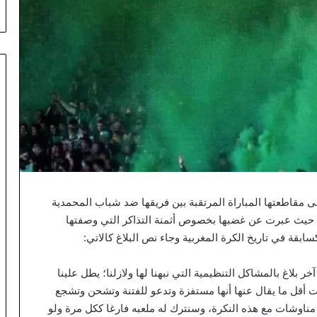
ي
ن
ب
س
ب
ت
ة
:
ح
ي
“
ا
ل
ى مقاطعتها المباراة المرتقبة بين فريقها ضد شباب المحمدية
أ
 حيث عبرت عن غضبها بخصوص أثمنة التذاكر التي وصفتها
م
ي
ر
”
ر بلاغ بالمشاكل التنظيمية التي نبهنا لها ولازلنا؛ يطل علينا
ي
 أقل ما يقال عنها أنها مستفزة وتدعو للفتنة وتشحن وتشجع
و
 مناوشات مع هذه النكرة، وسنترك له ملعبه فارغا ككل مرة ولو
ا