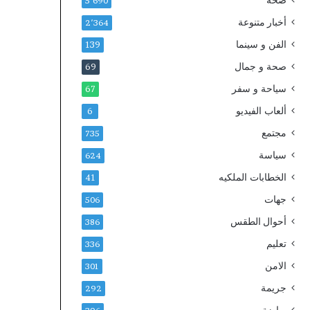
صحة
ة
ك
5٬690
غ
ن
أخبار متنوعة
2٬364
ي
ا
الفن و سينما
ر
س
139
ا
صحة و جمال
69
ل
ن
سياحة و سفر
67
ظ
ألعاب الفيديو
6
ا
م
مجتمع
735
ي
سياسة
624
ة
.
الخطابات الملكيه
41
.
جهات
506
و
ا
أحوال الطقس
386
ل
تعليم
336
ن
ق
الامن
301
ا
جريمة
292
ب
ة