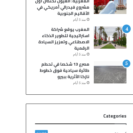
المغربية: العيون تحتضن أول
ا
ا
مشروع فيدرالي أمريكي في
ر
ل
الأقاليم الجنوبية
ا
س
منذ 5 أيام
ت
ل
أ
ط
المغرب يوقع شراكة
ج
ا
استراتيجية لتطوير الذكاء
ر
ت
الاصطناعي وتعزيز السيادة
ة
ا
الرقمية
ع
ل
منذ 5 أيام
ل
أ
مصرع 13 شخصا في تحطم
ى
م
طائرة سياحية فوق خطوط
خ
ن
نازكا الأثرية ببيرو
ل
ي
منذ 5 أيام
ف
ة
ي
ب
ة
م
ا
د
ل
ي
Categories
ه
ن
ج
ة
ر
م