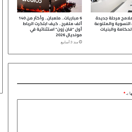
ت
د
ى
لامح مرحلة جديدة
6 مباريات.. ملعبان.. وأكثر من 140
ا
 النسوية والمتنوعة
ألف متفرج.. كيف ابتكرت الرباط
ل
حكامة والبنيات
أول “فان زون” استثنائية في
إ
مونديال 2026
ق
منذ 3 أسابيع
ل
ي
م
ي
ح
و
ل
ا
ل
ا بـ
*
د
ر
ا
س
ا
ت