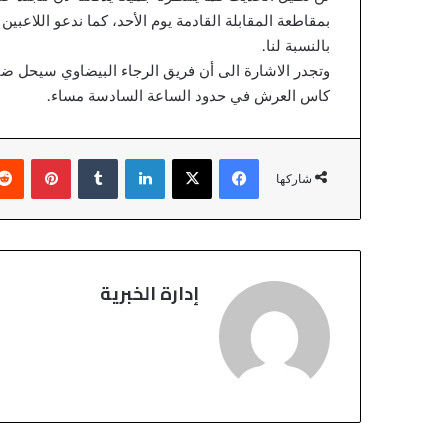
م
بمقاطعة المقابلة القادمة يوم الأحد، كما ندعو اللاعبي
ة
ل
بالنسبة لنا.
ل
وتجدر الاشارة الى أن فريق الرجاء البيضاوي سيحل ضي
أ
كاس العرش في حدود الساعة السادسة مساء.
م
ن
ا
فيسبوك
‫X
لينكدإن
‏Tumblr
بينتيريست
ل
شاركها
و
ط
ن
ي
،
إدارة الخبرية
ي
ح
ص
ل
ع
ل
ى
ش