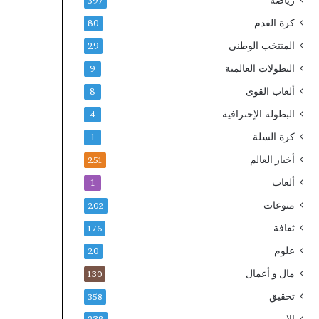
رياضة
397
كرة القدم
80
المنتخب الوطني
29
البطولات العالمية
9
ألعاب القوى
8
البطولة الإحترافية
4
كرة السلة
1
أخبار العالم
251
ألعاب
1
منوعات
202
ثقافة
176
علوم
20
مال و أعمال
130
تحقيق
358