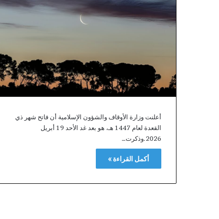
ء
ا
ل
ت
ج
ا
ر
ي
ا
ل
م
غ
أعلنت وزارة الأوقاف والشؤون الإسلامية أن فاتح شهر ذي
ر
القعدة لعام 1447 هـ، هو بعد غد الأحد 19 أبريل
ب
2026.وذكرت…
ي
ي
أكمل القراءة »
ع
ت
م
د
ا