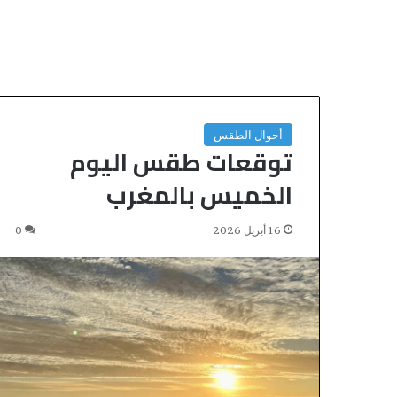
ل
م
ر
ا
س
ل
ا
ت
أحوال الطقس
توقعات طقس اليوم
ا
ل
الخميس بالمغرب
إ
ل
ك
16 أبريل 2026
0
ت
ر
و
ن
ي
ة
ل
إ
ث