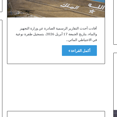
و
ي
ل
ل
ا
أفادت أحدث التقارير الرسمية الصادرة عن وزارة التجهيز
س
والماء، بتاريخ الجمعة 17 أبريل 2026، بتسجيل طفرة نوعية
ت
في الاحتياطي المائي…
ث
م
أكمل القراءة »
ا
ر
ب
ف
ا
س
-
م
ك
ن
ا
س