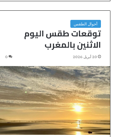
أحوال الطقس
توقعات طقس اليوم
الاثنين بالمغرب
20 أبريل 2026
0
«
و
ا
ت
س
منذ 12 ساعة
«واتساب» يدخل ق
ا
ب
القضاء التجاري ا
»
المراسلات الإلكت
ي
نية المكتري
د