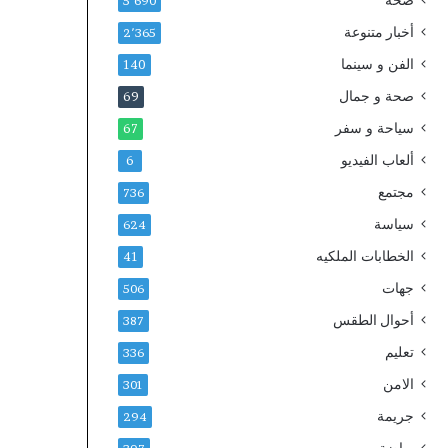
صحة
ا
2
5٬690
ب
0
أخبار متنوعة
2٬365
ة
3
الفن و سينما
ث
0
140
ل
صحة و جمال
69
ا
ث
سياحة و سفر
67
ة
ألعاب الفيديو
6
آ
خ
مجتمع
736
ر
سياسة
624
ي
ن
الخطابات الملكيه
41
جهات
506
أحوال الطقس
387
تعليم
336
الامن
301
جريمة
294