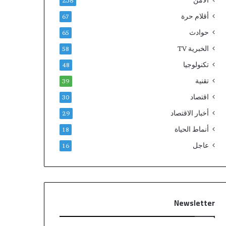
الامن
238
أقلام حرة
67
حوادث
65
الخبرية TV
58
تكنولوجيا
48
تقنية
39
اقتصاد
30
أخبار الاقتصاد
29
أنماط الحياة
18
عاجل
16
Newsletter