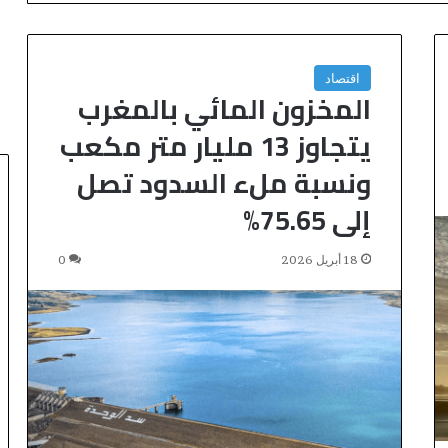
اقتصاد
المخزون المائي بالمغرب
يتجاوز 13 مليار متر مكعب
ونسبة ملء السدود تصل
إلى 75.65%
ا
18 أبريل 2026
0
ل
م
ر
ك
اعات المحاكم..
ز
منذ 7 ساعات
ا
لمغربي يعتمد
المركز الجهوي للاستثمار بفاس-
ل
رونية لإثبات حسن
مكناس ينظم أسبوعاً خاصاً بمغاربة
ج
العالم لتعزيز فرص الاستثمار
ه