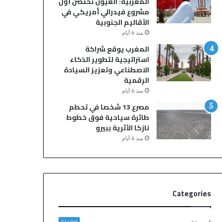
المغربية: العيون تحتضن أول
ا
ب
مشروع فيدرالي أمريكي في
ل
ا
الأقاليم الجنوبية
ن
قٍ
منذ 6 أيام
م
و
ة
ا
المغرب يوقع شراكة
ي
ل
استراتيجية لتطوير الذكاء
ن
م
الاصطناعي وتعزيز السيادة
ت
ل
الرقمية
ه
ك
منذ 6 أيام
ي
ي
مصرع 13 شخصا في تحطم
ب
ي
طائرة سياحية فوق خطوط
م
م
نازكا الأثرية ببيرو
ق
د
منذ 6 أيام
ت
د
ل
ع
ش
ق
خ
د
ص
ه
Categories
و
ح
إ
ت
ص
ى