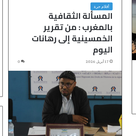
ي
أقلام حرة
ن
المسألة الثقافية
ظ
م
بالمغرب : من تقرير
أ
الخمسينية إلى رهانات
س
ب
اليوم
و
ع
اً
17 أبريل 2026
0
خ
ا
ص
اً
ب
م
غ
ا
ر
ب
ة