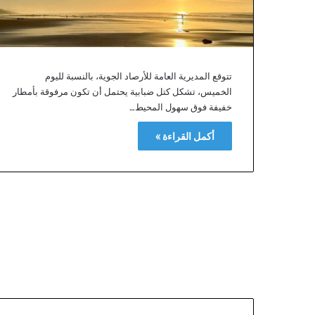
ب
ا
ت
ح
س
تتوقع المديرية العامة للأرصاد الجوية، بالنسبة لليوم
ن
الخميس، تشكل كتل ضبابية يحتمل أن تكون مرفوقة بأمطار
ن
خفيفة فوق سهول المحيط…
ي
ة
أكمل القراءة »
ا
ل
م
ك
ت
ر
ي