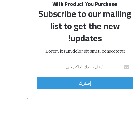
With Product You Purchase
Subscribe to our mailing
list to get the new
updates!
Lorem ipsum dolor sit amet, consectetur.
أ
د
خ
ل
ب
ر
ي
د
ك
ا
ل
إ