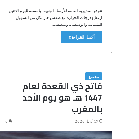
خ
تتوقع المديرية العامة للأرصاد الجوية، بالنسبة لليوم الاثنين،
ل
ارتفاع درجات الحرارة مع طقس حار بكل من السهول
ق
الشمالية والوسطى، ومنطقة…
ا
ع
أكمل القراءة »
ا
ت
ا
ل
م
ح
ا
مجتمع
فاتح ذي القعدة لعام
ك
م
1447 هـ هو يوم الأحد
.
.
بالمغرب
ا
ل
17 أبريل 2026
0
ق
ض
ا