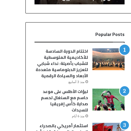
ح
ح
ف
س
ل
م
ز
ا
ف
ل
Popular Posts
ا
ج
ف
د
ب
ل
اختتام الدورة السادسة
س
.
للأكاديمية المتوسطية
و
.
للشباب بأصيلة: نداء شبابي
ق
إ
لتعزيز الدبلوماسية متعددة
ا
ب
الأبعاد والسيادة الرقمية
ل
ر
منذ 3 أسابيع
س
ا
لبؤات الأطلس على موعد
ب
ه
حاسم مع السنغال لحسم
ت
ي
صدارة كأس إفريقيا
أ
م
للسيدات
و
د
ل
ي
منذ 6 أيام
ا
ا
استثمار أمريكي بالصحراء
د
ز