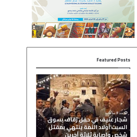
Featured Posts
ش
ر
ج
ي
ا
ا
ر
ل
ع
م
ن
د
منذ 8 ساعات
منذ 11 ساعة
ي
ر
شجار عنيف في حفل زفاف بسوق
ريال مدريد يح
ف
ي
السبت أولاد النمة ينتهي بمقتل
دياز باقٍ وال
ف
د
شخص وإصابة ثلاثة آخرين
2030
ي
ي