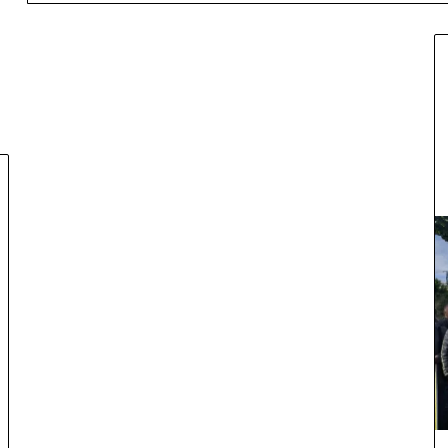
ص
ف
ق
ة
ب
ق
ي
منذ 26 دقيقة
م
طقس لليوم
صفقة بقيمة 2,68 مليار درهم تسر
ة
أشغال الملعب الكبير للدار البيضاء
2