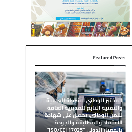
Featured Posts
ا
ع
ل
م
م
ا
خ
ن
منذ 31 دقيقة
منذ 35 دقيقة
المختبر الوطني للشرطة العلمية
عمان .. الاجتم
ت
.
والتقنية التابع للمديرية العامة
القدس وأماك
ب
.
ر
ا
للأمن الوطني، يحصل على شهادة
على أهمية دو
ا
ل
ع
الاعتماد والمطابقة والجودة
جلالة الملك و
ل
ا
بالمعيار الدولي “ISO/CEI 17025”
ووكالة بيت م
و
ج