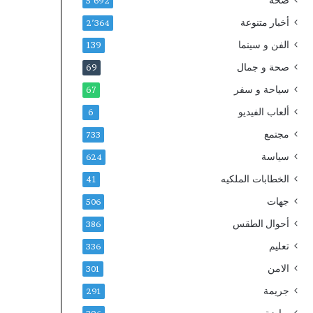
صحة
م
أ
5٬692
ة
ه
أخبار متنوعة
2٬364
ل
م
الفن و سينما
ل
ي
139
أ
ة
صحة و جمال
69
م
د
ن
سياحة و سفر
و
67
ا
ر
ألعاب الفيديو
6
ل
ل
و
ج
مجتمع
733
ط
ن
سياسة
624
ن
ة
ي
ا
الخطابات الملكيه
41
،
ل
جهات
506
ي
ق
ح
د
أحوال الطقس
386
ص
س
تعليم
336
ل
ب
ع
ق
الامن
301
ل
ي
جريمة
291
ى
ا
ش
د