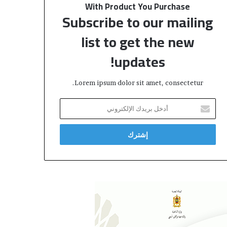
“
س
With Product You Purchase
I
ا
Subscribe to our mailing
S
ل
O
ش
list to get the new
/
ر
updates!
C
ي
E
ف
I
Lorem ipsum dolor sit amet, consectetur.
1
7
أ
0
د
2
خ
5
ل
”
ب
ر
ي
د
ك
ا
ل
إ