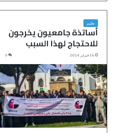
تعليم
أساتذة جامعيون يخرجون
للاحتجاج لهذا السبب
16 فبراير 2024
0
ت
و
ق
ع
ا
ت
أ
منذ 45 دقيقة
ح
توقعات أحوال ال
و
الخميس
ا