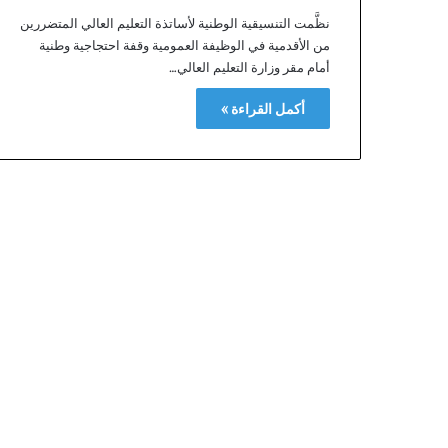
ل
نظَّمت التنسيقية الوطنية لأساتذة التعليم العالي المتضررين
ا
من الأقدمية في الوظيفة العمومية وقفة احتجاجية وطنية
ل
أمام مقر وزارة التعليم العالي…
ط
ق
أكمل القراءة »
س
ل
ل
ي
و
م
ا
ل
خ
م
ي
س