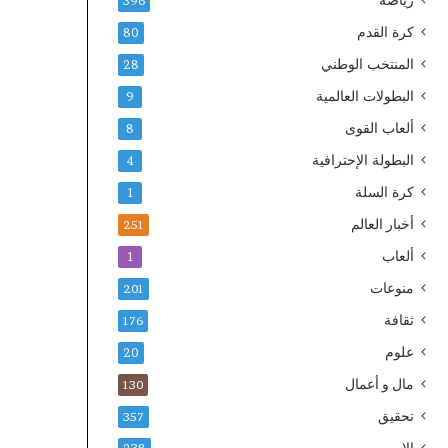
رياضة
396
ه
ة
كرة القدم
80
ا
ج
د
ل
المنتخب الوطني
28
ة
ا
البطولات العالمية
9
ا
ل
ل
ة
ألعاب القوى
8
ا
ا
البطولة الإحترافية
4
ع
ل
ت
م
كرة السلة
1
م
ل
أخبار العالم
ا
ك
251
د
و
ألعاب
1
و
ي
ا
منوعات
د
201
ل
ع
ثقافة
176
م
م
ط
علوم
ج
20
ا
ه
مال و أعمال
130
ب
و
ق
د
تحقيق
357
ة
ا