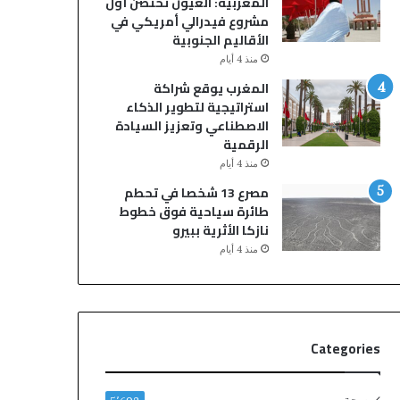
المغربية: العيون تحتضن أول
ن
أ
مشروع فيدرالي أمريكي في
ي
م
الأقاليم الجنوبية
ة
ا
منذ 4 أيام
ا
ك
ل
ن
المغرب يوقع شراكة
ت
ه
استراتيجية لتطوير الذكاء
ا
ا
الاصطناعي وتعزيز السيادة
ب
ا
الرقمية
ع
ل
منذ 4 أيام
ل
م
مصرع 13 شخصا في تحطم
ل
ق
طائرة سياحية فوق خطوط
م
د
نازكا الأثرية ببيرو
د
س
منذ 4 أيام
ي
ة
ر
ي
ي
ؤ
ة
ك
ا
د
Categories
ل
ع
ع
ل
ا
ى