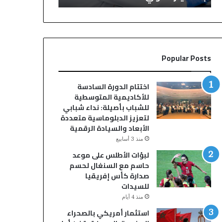
ط
ت
ن
م
ي
ا
ل
ع
ل
ا
Popular Posts
ش
ل
ر
و
ط
ز
اختتام الدورة السادسة
ة
ا
للأكاديمية المتوسطية
ا
ر
للشباب بأصيلة: نداء شبابي
ل
ي
لتعزيز الدبلوماسية متعددة
ع
ل
الأبعاد والسيادة الرقمية
ل
د
منذ 3 أسابيع
م
ع
لبؤات الأطلس على موعد
ي
م
حاسم مع السنغال لحسم
ة
ا
صدارة كأس إفريقيا
و
ل
للسيدات
ا
ق
ل
د
منذ 4 أيام
ت
س
استثمار أمريكي بالصحراء
ق
و