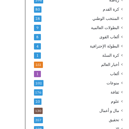
رياضة
396
ت
كرة القدم
80
ص
د
المنتخب الوطني
28
ر
البطولات العالمية
9
ب
ي
ألعاب القوى
8
ا
البطولة الإحترافية
4
ن
اً
كرة السلة
1
ا
أخبار العالم
س
251
ت
ألعاب
1
ن
منوعات
ك
202
ا
ثقافة
176
ر
علوم
ي
20
اً
مال و أعمال
130
تحقيق
357