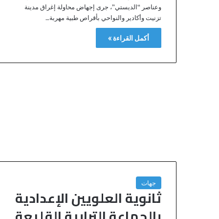
وعناصر “الديستي”، جرى إجهاض محاولة إغراق مدينة
تزنيت وأكادير والنواحي بأقراص طبية مهربة…
أكمل القراءة »
جهات
ثانوية العلويين الإعدادية
بالجماعة الترابية القليعة