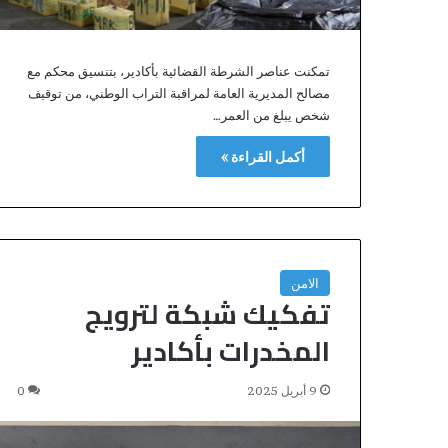
,
6
8
تمكنت عناصر الشرطة القضائية بأكادير، بتنسيق محكم مع
م
مصالح المديرية العامة لمراقبة التراب الوطني، من توقيف
ل
شخص يبلغ من العمر…
ي
ا
أكمل القراءة »
ر
د
ر
ه
م
ت
الامن
س
تفكيك شبكة لترويج
ر
ع
المخدرات بأكادير
أ
ش
9 أبريل 2025
0
غ
ا
ل