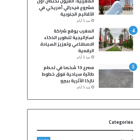
المغربية: العيون تحتضن أول
ج
ا
مشروع فيدرالي أمريكي في
ه
ر
الأقاليم الجنوبية
ت
ا
منذ 5 أيام
د
ت
ا
أ
المغرب يوقع شراكة
ع
ج
استراتيجية لتطوير الذكاء
ي
ر
الاصطناعي وتعزيز السيادة
ا
ة
الرقمية
ت
ع
منذ 5 أيام
ا
ل
مصرع 13 شخصا في تحطم
ل
ى
طائرة سياحية فوق خطوط
ه
خ
نازكا الأثرية ببيرو
ج
ل
منذ 5 أيام
ر
ف
ة
ي
و
ة
ح
ا
ي
ل
Categories
د
ه
اً
ج
و
ر