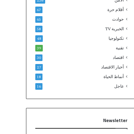
الامن
238
أقلام حرة
67
حوادث
65
الخبرية TV
58
تكنولوجيا
48
تقنية
39
اقتصاد
30
أخبار الاقتصاد
27
أنماط الحياة
18
عاجل
16
Newsletter