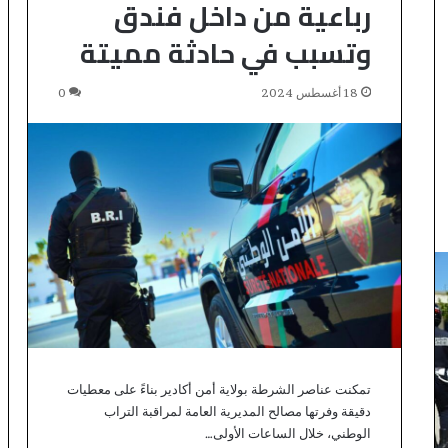
رباعية من داخل فندق
ل
م
وتسبب في حادثة مميتة
غ
ا
ر
18 أغسطس 2024
0
ب
ة
ا
ل
م
ق
ي
م
و
ن
ب
ا
ل
خ
تمكنت عناصر الشرطة بولاية أمن أكادير بناءً على معطيات
ا
دقيقة وفرتها مصالح المديرية العامة لمراقبة التراب
ر
الوطني، خلال الساعات الأولى…
ج