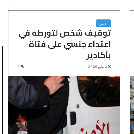
الامن
توقيف شخص لتورطه في
اعتداء جنسي على فتاة
بأكادير
2 مايو 2025
0
ا
ل
ا
ح
ت
منذ 17 دقيقة
الاحتفال باليوم الوطني للمغاربة
ف
ا
المقيمين بالخارج تحت شعار
ل
صفقة بقيمة 2,68 مليار درهم تسرع
“المغاربة المقيمون بالخارج في
ب
ير للدار البيضاء
خدمة أوراش المغرب 2030”
ا