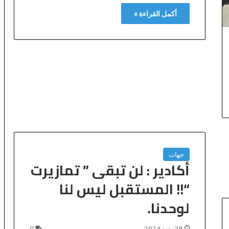
ف
أكمل القراءة »
ي
خ
د
م
ة
أ
و
ر
ا
ش
ا
ل
م
جهات
غ
أكادير : لن تبقى ” تمازيرت
ر
ب
“!! المستقبل ليس لنا
2
لوحدنا.
0
3
0
28 يونيو 2024
0