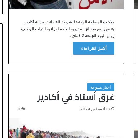
ل
ي
و
تمكنت المصلحة الولائية للشرطة القضائية بمدينة أكادير
م
بتنسيق مع مصالح المديرية العامة لمراقبة التراب الوطني،
ا
زوال اليوم الجمعة 02 ماي…
ل
و
أكمل القراءة »
ط
ن
ي
ل
ل
م
أخبار متنوعة
غ
غرق أستاذ في أكادير
ا
ر
ب
19 أغسطس 2024
0
ة
ا
ل
م