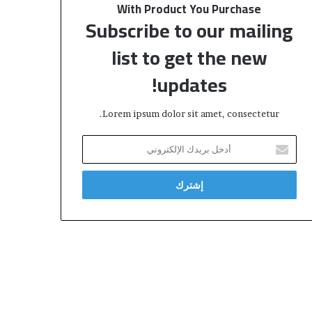
With Product You Purchase
Subscribe to our mailing
list to get the new
updates!
Lorem ipsum dolor sit amet, consectetur.
أ
د
خ
ل
ب
ر
ي
د
ك
ا
ل
إ