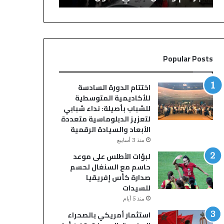
ي
م
ن
ن
ب
ا
س
ف
ب
ذ
Popular Posts
ت
ة
ة
ف
:
ي
اختتام الدورة السادسة
ح
ح
للأكاديمية المتوسطية
ي
ق
للشباب بأصيلة: نداء شبابي
“
خ
لتعزيز الدبلوماسية متعددة
ا
م
الأبعاد والسيادة الرقمية
ل
س
منذ 3 أسابيع
أ
ة
لبؤات الأطلس على موعد
م
س
حاسم مع السنغال لحسم
ي
ا
صدارة كأس إفريقيا
ر
ئ
للسيدات
”
ق
ي
ي
منذ 5 أيام
و
س
استثمار أمريكي بالصحراء
ا
ي