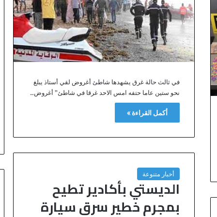
ق
ي
م
ي
ن
ب
ا
ل
في ثالث حالة غرق يشهدها شاطئ أغروض لقي أستاذ يبلغ
خ
نحو ستين عاما حتفه امس الاحد غرقا في شاطئ” أغروض…
ا
ر
أكمل القراءة »
ج
ت
ح
ت
ش
ع
أخبار متنوعة
ا
الديستي بأكادير تطيح
ر
“
بمجرم خطير سرق سيارة
ا