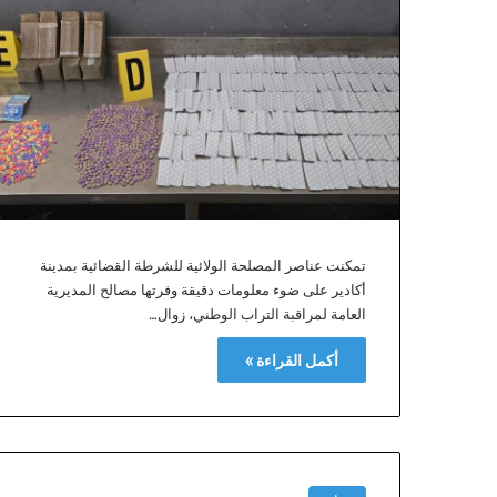
ا
ل
م
ل
ع
ب
ا
ل
ك
ب
ي
ر
تمكنت عناصر المصلحة الولائية للشرطة القضائية بمدينة
ل
أكادير على ضوء معلومات دقيقة وفرتها مصالح المديرية
ل
العامة لمراقبة التراب الوطني، زوال…
د
ا
أكمل القراءة »
ر
ا
ل
ب
ي