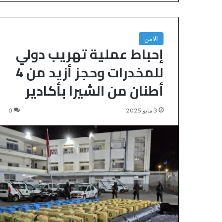
الامن
إحباط عملية تهريب دولي
للمخدرات وحجز أزيد من 4
أطنان من الشيرا بأكادير
3 مايو 2025
0
ص
ف
ق
ة
ب
ق
ي
منذ 12 ساعة
م
ة
أشغال الملعب الكب
2