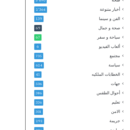
صحة
س
ة
5٬690
ط
غ
أخبار متنوعة
2٬364
ع
ي
الفن و سينما
ج
ر
139
ز
ا
صحة و جمال
69
ت
ل
ا
سياحة و سفر
ن
67
م
ظ
ألعاب الفيديو
6
و
ا
ن
م
مجتمع
735
ق
ي
سياسة
624
ص
ة
ح
.
الخطابات الملكيه
41
ا
.
جهات
506
د
و
ف
ا
أحوال الطقس
386
ي
ل
تعليم
336
ا
ن
ل
ق
الامن
301
م
ا
جريمة
292
ؤ
ب
ن
ة