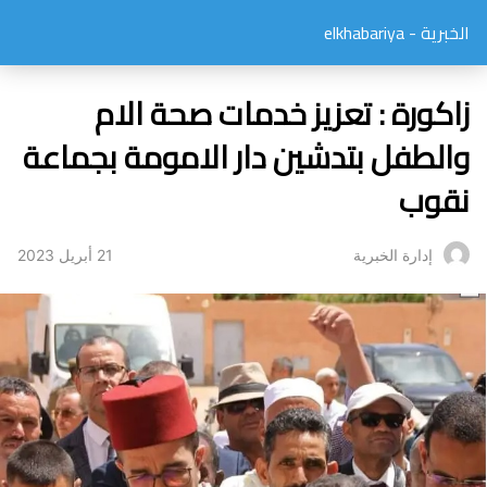
الخبرية - elkhabariya
زاكورة : تعزيز خدمات صحة الام
والطفل بتدشين دار الامومة بجماعة
نقوب
21 أبريل 2023
إدارة الخبرية