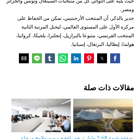
حيث يليه على التوالي كل من منتخبات السينغال وتونس والجزائر
ومصر.
جدير بالذكر، أن المنتخب الأرجنتيني، تمكن من الحفاظ على
مركزه الأول على المستوى العالمي، ليحتل المرتبة الثانية
المنتخب الفرنسي، متبوعا بالبرازيل، إنجلترا، بلجيكا، كرواتيا،
هولندا، إيطاليا، البرتغال، إسبانيا.
مقالات ذات صلة
صفقة بقيمة 2,68 مليار درهم
لقجع يرسم ملامح مرحلة