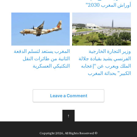
أوراش المغرب 2030”
وزير التجارة الخارجية
المغرب يستعد لتسلم الدفعة
الفرنسي يشيد بقيادة جلالة
الثانية من طائرات النقل
الملك ويعرب عن “إعجابه
التكتيكي العسكرية
الكبير” بحداثة المغرب
Leave a Comment
↑
© Copyright 2026, All Rights Reserved