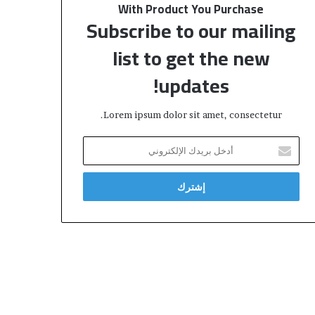
With Product You Purchase
Subscribe to our mailing
list to get the new
updates!
Lorem ipsum dolor sit amet, consectetur.
أ
د
خ
ل
ب
ر
ي
د
ك
ا
ل
إ