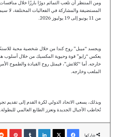
ومن المنتظر أن تلعب التمائم دورًا بارزًا خلال منافس
ي
س
من 11 يونيو إلى 19 يوليوز 2026.
ي
»
ف
ي
إ
ويجسد “ميبل” روح كندا من خلال شخصية محبة للاستك
ف
يعكس “زايو” قوة وحيوية المكسيك من خلال أسلوب هجو
ر
ي
خارجه. أما “كلاتش”، فيمثل روح القيادة والطموح الأم
ق
الملعب وخارجه.
ي
ا
وبذلك، يسعى الاتحاد الدولي لكرة القدم إلى تقديم تجربة
تُخاطب الأجيال الجديدة وتعزز الطابع العالمي للبطولة.
فيسبوك
‫X
لينكدإن
‏Tumblr
بينتيريست
شاركها