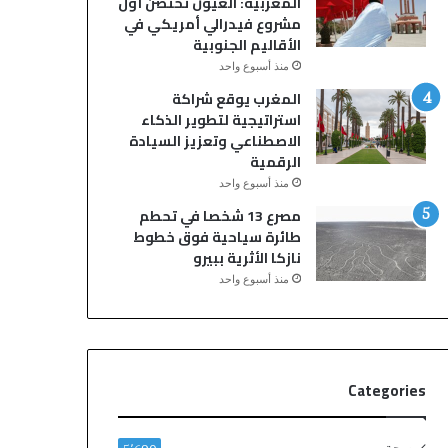
المغربية: العيون تحتضن أول
ج
ي
مشروع فيدرالي أمريكي في
و
ع
الأقاليم الجنوبية
م
ن
منذ أسبوع واحد
ا
ع
ل
م
المغرب يوقع شراكة
ك
ر
استراتيجية لتطوير الذكاء
و
6
الاصطناعي وتعزيز السيادة
م
8
الرقمية
ي
ع
منذ أسبوع واحد
د
ا
مصرع 13 شخصا في تحطم
ي
م
طائرة سياحية فوق خطوط
ا
اً
نازكا الأثرية ببيرو
ف
منذ أسبوع واحد
ي
ع
ر
ض
م
Categories
س
ر
ح