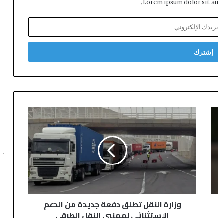
Lorem ipsum dolor sit am
و
ز
ا
ر
ة
ا
ل
ن
ق
وزارة النقل تطلق دفعة جديدة من الدعم
ل
الاستثنائي لمهنيي النقل الطرقي
ت