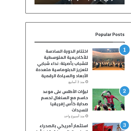
ج
ي
و
س
ا
ي
د
و
ا
ا
Popular Posts
ل
ل
خ
د
و
ا
اختتام الدورة السادسة
د
ل
للأكاديمية المتوسطية
ي
ن
للشباب بأصيلة: نداء شبابي
ي
ج
لتعزيز الدبلوماسية متعددة
ج
م
الأبعاد والسيادة الرقمية
م
ا
منذ 3 أسابيع
ع
ل
لبؤات الأطلس على موعد
ن
أ
حاسم مع السنغال لحسم
خ
ر
صدارة كأس إفريقيا
ب
ج
للسيدات
ة
ن
م
ت
منذ أسبوع واحد
ن
ي
استثمار أمريكي بالصحراء
ن
ن