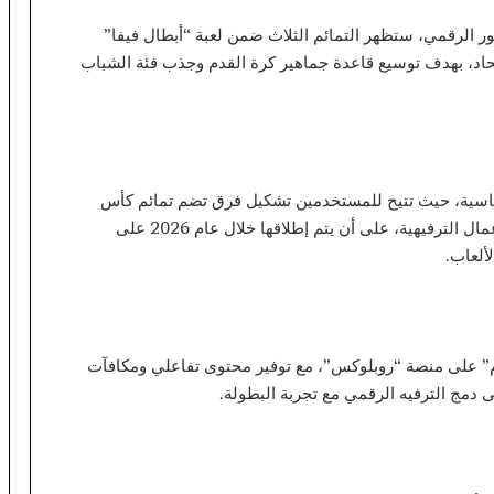
ا
ي
ر الرقمي، ستظهر التمائم الثلاث ضمن لعبة “أبطال فيفا”
ة
اتحاد، بهدف توسيع قاعدة جماهير كرة القدم وجذب فئة الشباب
ا
ل
م
د
ن
ي
ماسية، حيث تتيح للمستخدمين تشكيل فرق تضم تمائم كأس
ة
العالم إلى جانب نجوم اللعبة وشخصيات خيالية من الأعمال الترفيهية، على أن يتم إطلاقها خلال عام 2026 على
ب
ألعاب.
ب
و
ع
ر
ف
قدم” على منصة “روبلوكس”، مع توفير محتوى تفاعلي ومكافآت
ة
دمج الترفيه الرقمي مع تجربة البطولة.