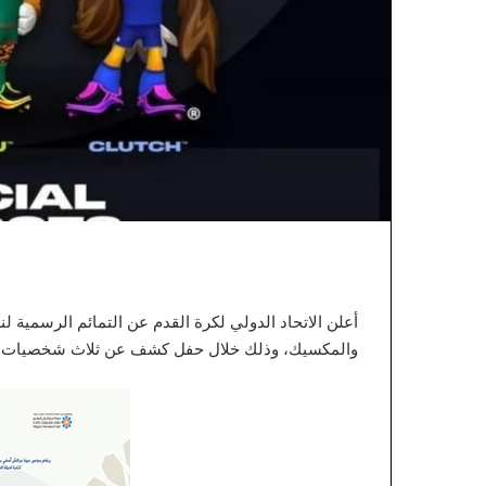
ل
ي
ن
ا
ا
ع
ت
ر
ا
ف
ه
ا
ب
س
ي
ا
د
والمكسيك، وذلك خلال حفل كشف عن ثلاث شخصيات تعك
ة
ا
ل
م
غ
ر