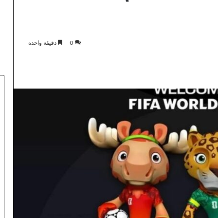
0
دقيقة واحدة
ق
ا
د
م
ا
ترافها بسيادة
م
منذ 10 ساعات
ن
مه الجنوبية
قادما من آسفي.. تعيين القبطان
آ
ـ«الحليف
“خطاب” قائداً اقليميا جديدا
س
قيا
للوقاية المدنية ببوعرفة
ف