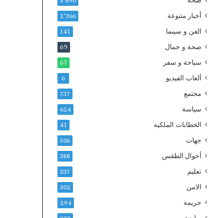
صحة
ي
5٬690
ج
أخبار متنوعة
2٬366
د
الفن و سينما
ي
141
د
صحة و جمال
69
ب
ا
سياحة و سفر
67
ل
ألعاب الفيديو
6
د
ا
مجتمع
737
ر
سياسة
624
ا
ل
الخطابات الملكيه
41
ب
جهات
506
ي
ض
أحوال الطقس
388
ا
تعليم
337
ء
الامن
302
جريمة
294