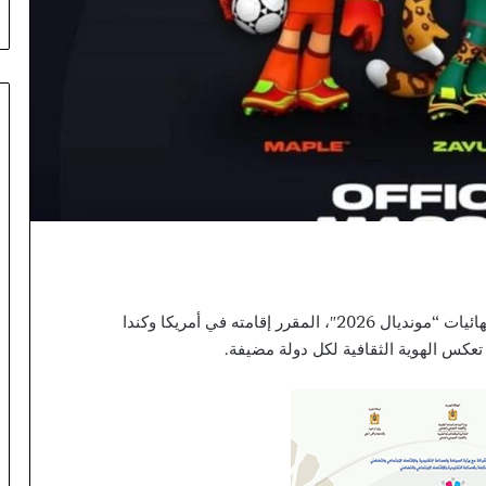
ي
.
.
ت
ع
ي
ي
ن
ا
ل
ق
ب
ط
ا
أعلن الاتحاد الدولي لكرة القدم عن التمائم الرسمية لنهائيات “مونديال 2026″، المقرر إقامته في أمريكا وكندا
ن
س الهوية الثقافية لكل دولة مضيفة.
“
خ
ط
ا
ب
”