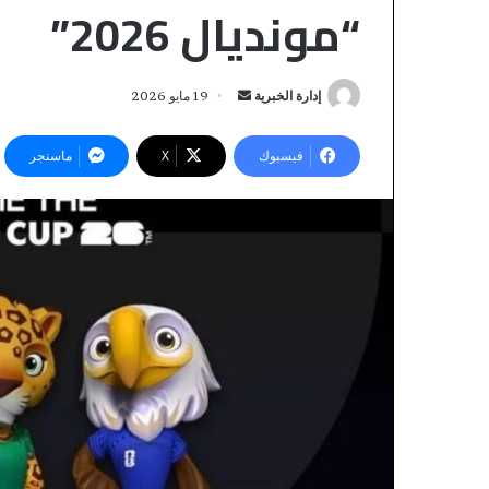
“مونديال 2026”
إدارة الخبرية
أ
19 مايو 2026
ر
س
فيسبوك
‫X
ماسنجر
ل
ب
ر
ي
ك
د
و
ا
ل
إ
و
ل
م
منذ 10 ساعات
ك
كولومبيا تعلن اع
ب
ت
ي
المغرب على أقالي
ر
ا
وتصف المملكة ب
ت
و
الرئيسي» في إفري
ع
ن