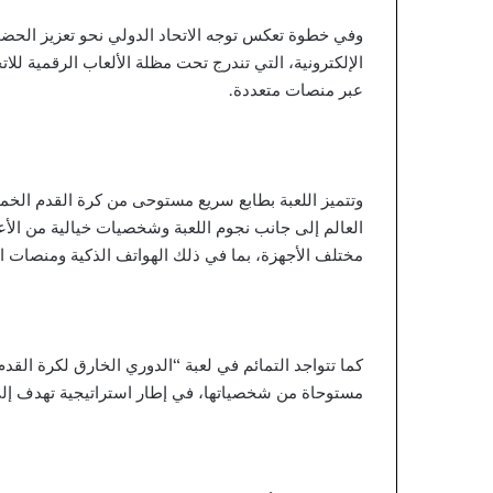
ص
ف
وفي خطوة تعكس توجه الاتحاد الدولي نحو تعزيز الحضو
ا
الإلكترونية، التي تندرج تحت مظلة الألعاب الرقمية لل
ل
عبر منصات متعددة.
م
م
ل
ك
ة
وتتميز اللعبة بطابع سريع مستوحى من كرة القدم الخ
ب
ـ
مختلف الأجهزة، بما في ذلك الهواتف الذكية ومنصات ال
«
ا
ل
ح
ل
كما تتواجد التمائم في لعبة “الدوري الخارق لكرة ال
ي
مستوحاة من شخصياتها، في إطار استراتيجية تهدف إلى 
ف
ا
ل
ر
ئ