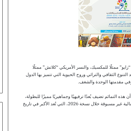
ق
ا
ئ
د
اً
ا
ق
ل
ي
م
ي
“زايو” ممثلًا للمكسيك، والنسر الأمريكي “كلاتش” ممثلًا
ا
نوع الثقافي والتراثي وروح الحيوية التي تتميز بها الدول
ج
 وفي مقدمتها الوحدة والشغف.
د
ي
د
 هذه التمائم تضيف بُعدًا ترفيهيًا وجماهيريًا مميزًا للبطولة،
ا
مشيرًا إلى أنها ستلعب دورًا محوريًا في خلق أجواء احتفالية غير مسبوقة خلال نسخة 2026، التي تُعد الأكبر في تاريخ
ل
ل
و
ق