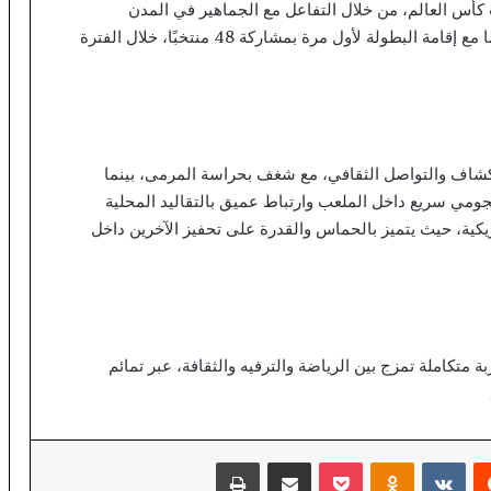
ات كأس العالم، من خلال التفاعل مع الجماهير في المدن
المستضيفة والمشاركة في الفعاليات المختلفة، لا سيما مع إقامة البطولة لأول مرة بمشاركة 48 منتخبًا، خلال الفترة
شاف والتواصل الثقافي، مع شغف بحراسة المرمى، بينما
مي سريع داخل الملعب وارتباط عميق بالتقاليد المحلية
ريكية، حيث يتميز بالحماس والقدرة على تحفيز الآخرين داخل
 متكاملة تمزج بين الرياضة والترفيه والثقافة، عبر تمائم
‏Reddit
‏VKontakte
Odnoklassniki
‫Pocket
مشاركة عبر البريد
طباعة