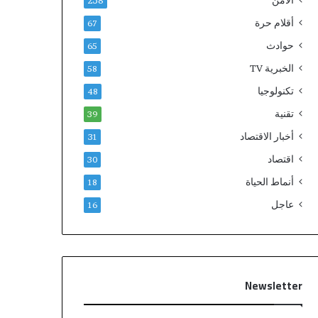
الامن
238
أقلام حرة
67
حوادث
65
الخبرية TV
58
تكنولوجيا
48
تقنية
39
أخبار الاقتصاد
31
اقتصاد
30
أنماط الحياة
18
عاجل
16
Newsletter