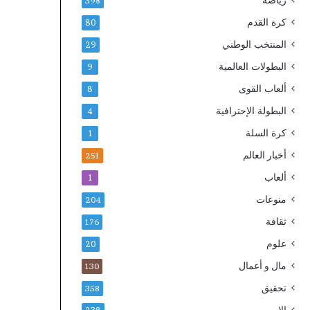
رياضة
398
كرة القدم
80
المنتخب الوطني
29
البطولات العالمية
9
ألعاب القوى
8
البطولة الإحترافية
4
كرة السلة
1
أخبار العالم
251
ألعاب
1
منوعات
204
ثقافة
176
علوم
20
مال و أعمال
130
تحقيق
358