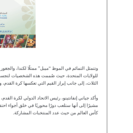
ب
ع
ل
ى
أ
ق
ا
ل
ي
م
ه
وتتمثل التمائم في الموظ “ميبل” ممثلًا لكندا، والجغور 
ا
للولايات المتحدة، حيث صُممت هذه الشخصيات لتجسد الت
ل
الثلاث، إلى جانب إبراز القيم التي تعكسها كرة القدم،
ج
ن
و
وأكد جياني إنفانتينو، رئيس الاتحاد الدولي لكرة القدم، أن
ب
ي
كأس العالم من حيث عدد المنتخبات المشاركة.
ة
و
ت