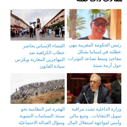
رئيس الحكومة المغربية ينهي
القضاء الإسباني يحاصر
عطلته في إسبانيا بشكل
خطاب الكراهية ضد
مفاجئ وسط تصاعد التوترات
المهاجرين المغاربة ويكرس
حول أزمة سبتة
سيادة القانون
وزارة الداخلية تشدد مراقبة
الهجرة غير النظامية نحو
تمويل الانتخابات.. وتتبع مالي
سبتة: السياسات التنموية
وأمني لمواجهة استغلال المال
وسؤال العدالة الاجتماعيّة