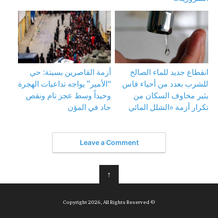
انقطاع جديد للماء الصالح
أزمة القاصرين بسبتة: حي
للشرب بعدد من أحياء فاس
“الأمير” يواجه تداعيات الهجرة
يثير مخاوف السكان من
وحيداً وسط عجز تام ونقص
تكرار أزمة «الشلل المائي
حاد في المؤن
Leave a Comment
↑
© Copyright 2026, All Rights Reserved