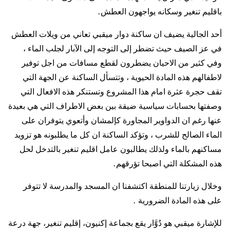
باقليم تنغير وسكانه يواجهون العطش.
أحد الجالية يضيف ان ساكنة دوار ميقبي تعاني من ويلات العطش
في عز الصيف حيث تضطر إلى التوجه إلى الآبار لجلب الماء ،
وفي كثير من الاحيان يضطرون لقطع مسافات من اجل توفير
لاطفالهم هذه المادة الحيوية ، وتتسأل الساكنة عن الجهة التي
تقف حجرة عثرة امام هذا المشروع وتستنكر هذه الافعال التي
وصفتها بحسابات سياسية ضيقة بين بعض الاطراف التي هي بعيدة
عنها رغم ان الدواوير المجاورة كإلمشان وأتعوي يتوفران على
الماء الصالح للشرب ، وتؤكد الساكنة ان كل ما يطلبونه هو تزويد
مساكنهم بالماء ولذلك يطالبون عامل اقليم تنغير بالتدخل لحل
هذه المشكلة التي اصبحا تؤرقهم.
وخلال زيارتنا للمنطقة اكتشفنا ان المسجد والمدرسة لا تتوفر
على هذه المادة الضرورية .
للإشارة ميقبي هو دُوَّار يقع بجماعة إكنيون، إقليم تنغير، جهة درعة