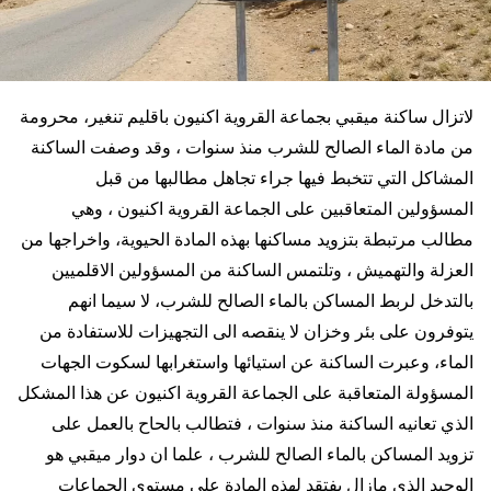
لاتزال ساكنة ميقبي بجماعة القروية اكنيون باقليم تنغير، محرومة
من مادة الماء الصالح للشرب منذ سنوات ، وقد وصفت الساكنة
المشاكل التي تتخبط فيها جراء تجاهل مطالبها من قبل
المسؤولين المتعاقبين على الجماعة القروية اكنيون ، وهي
مطالب مرتبطة بتزويد مساكنها بهذه المادة الحيوية، واخراجها من
العزلة والتهميش ، وتلتمس الساكنة من المسؤولين الاقلميين
بالتدخل لربط المساكن بالماء الصالح للشرب، لا سيما انهم
يتوفرون على بئر وخزان لا ينقصه الى التجهيزات للاستفادة من
الماء، وعبرت الساكنة عن استيائها واستغرابها لسكوت الجهات
المسؤولة المتعاقبة على الجماعة القروية اكنيون عن هذا المشكل
الذي تعانيه الساكنة منذ سنوات ، فتطالب بالحاح بالعمل على
تزويد المساكن بالماء الصالح للشرب ، علما ان دوار ميقبي هو
الوحيد الذي مازال يفتقد لهذه المادة على مستوى الجماعات