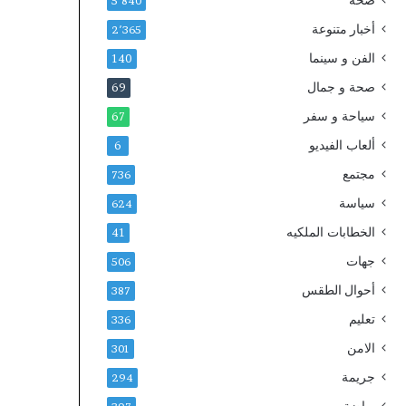
صحة
5٬840
أخبار متنوعة
2٬365
الفن و سينما
140
صحة و جمال
69
سياحة و سفر
67
ألعاب الفيديو
6
مجتمع
736
سياسة
624
الخطابات الملكيه
41
جهات
506
أحوال الطقس
387
تعليم
336
الامن
301
جريمة
294