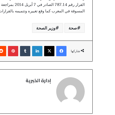
القرار رقم 7.14
المسوقة في المغرب كما وقع تغييره وتتميمه بالقرارات 
صحة
وزير الصحة
فيسبوك
‫X
لينكدإن
‏Tumblr
بينتيريست
شاركها
إدارة الخبرية