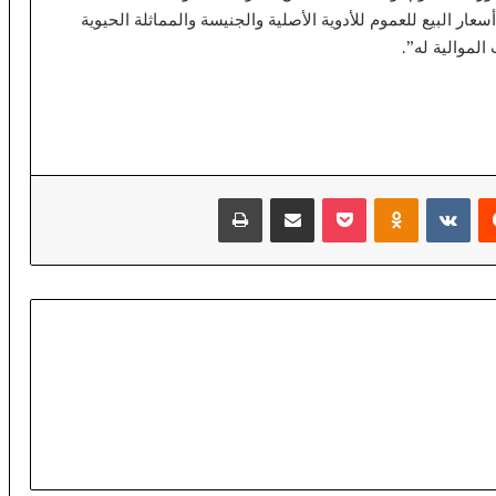
78 الصادر في 7 أبريل 2014 بمراجعة أسعار البيع للعموم للأدوية الأصلية والجنيسة والمماثلة الحيوية
الموالية له”.
‏Reddit
‏VKontakte
Odnoklassniki
‫Pocket
مشاركة عبر البريد
طباعة