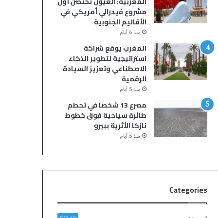
المغربية: العيون تحتضن أول
مشروع فيدرالي أمريكي في
الأقاليم الجنوبية
منذ 6 أيام
المغرب يوقع شراكة
استراتيجية لتطوير الذكاء
الاصطناعي وتعزيز السيادة
الرقمية
منذ 5 أيام
مصرع 13 شخصا في تحطم
طائرة سياحية فوق خطوط
نازكا الأثرية ببيرو
منذ 5 أيام
Categories