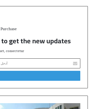
 Purchase
t to get the new updates!
et, consectetur.
أ
د
خ
ل
ب
ر
ي
د
ك
ج
ا