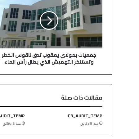
م
ل
ع
إ
ي
ل
ا
ك
ت
ت
ب
ر
م
و
و
ن
جمعيات بمولاي يعقوب تدق ناقوس الخطر
ل
ي
وتستنكر التهميش الذي يطال رأس الماء
ا
ي
ي
ع
ق
و
مقالات ذات صلة
ب
ت
د
AUDIT_TEMP
FB_AUDIT_TEMP
ق
منذ 8 دقائق
منذ 8 دقائق
ن
ا