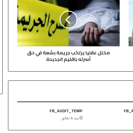
خ
ت
ل
ع
ق
ل
ي
ا
مختل عقليا يرتكب جريمة بشعة في حق
ي
أسرته باقليم الجديدة
ر
ت
ك
ب
ج
ر
ي
م
ة
FB_AUDIT_TEMP
FB_
ب
منذ 8 دقائق
ش
ع