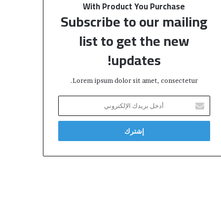
With Product You Purchase
Subscribe to our mailing
list to get the new
updates!
Lorem ipsum dolor sit amet, consectetur.
أ
د
خ
ل
ب
ر
ي
د
ك
ا
ل
إ