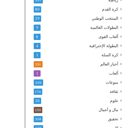
رياضة
397
كرة القدم
80
المنتخب الوطني
29
البطولات العالمية
9
ألعاب القوى
8
البطولة الإحترافية
4
كرة السلة
1
أخبار العالم
251
ألعاب
1
منوعات
202
ثقافة
176
علوم
20
مال و أعمال
130
تحقيق
358