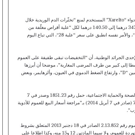
من بين الأدوية التي شهدت أسعارها انخفاضا ملموسا، دواء “Xarelto” المستخدم لمنع “تخثّرات الدم الوريدية خلال
عمليات جراحة الورك أو الركبة”، وقد انتقل سعره من 347 درهما إلى 140.50 درهما لكل “علبة أقراص مغلّفة من
صنف 10″، ومن 909 دراهم إلى 555 درهما لـ”علبة 42″، والأمر نفسه انطبق على سعر “علبة 28″، التي تباع اليوم
حدى الجرائد الوطنية، أن “التخفيضات تبقى طفيفة على العموم
وسطا إلى كبير من طرف المرضى المغاربة”، موضحا أن أبرزها
أدوية لأمراض تتصل باضطرابات الجهاز الهضمي، وفيتامين “D”، وارتفاع الضغط الدموي في العيون، وألزهايمر، وبعض
القرار الذي جاء ممهورا بإمضاء خالد آيت طالب، وزير الصحة والحماية الاجتماعية، حمل رقم 1851.23 وصدر في 7
يوليوز الماضي، يتعلق بتغيير وتتميم القرار رقم 787.14 (صادر في 7 أبريل 2014) بـ”مراجعة أسعار البيع للعموم للأدوية
رب”.
واستند القرار إلى مصفوفة من القوانين؛ أبرزها “المرسوم رقم 2.13.852 الصادر في 18 دجنبر 2013 المتعلق بشروط
وكيفيات تحديد سعر بيع الأدوية المصنعة محلياً أو المستوردة للعموم، ولا سيما المادتين 12 و15 منه، وكذا اطلاعا على