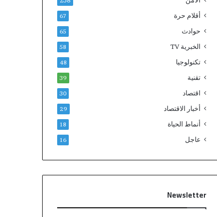
الامن
238
أقلام حرة
67
حوادث
65
الخبرية TV
58
تكنولوجيا
48
تقنية
39
اقتصاد
30
أخبار الاقتصاد
29
أنماط الحياة
18
عاجل
16
Newsletter