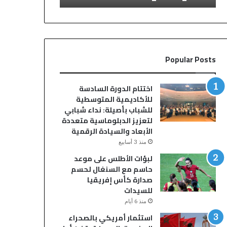
E
E
M
M
P
P
Popular Posts
اختتام الدورة السادسة
للأكاديمية المتوسطية
للشباب بأصيلة: نداء شبابي
لتعزيز الدبلوماسية متعددة
الأبعاد والسيادة الرقمية
منذ 3 أسابيع
لبؤات الأطلس على موعد
حاسم مع السنغال لحسم
صدارة كأس إفريقيا
للسيدات
منذ 6 أيام
استثمار أمريكي بالصحراء