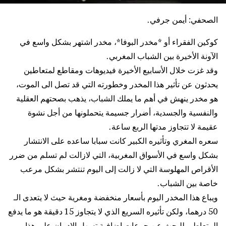
الصحفي: أيمن جرفي.
كوكين الفقراء أو *مخدر البوفا*، مخدر اشتهر بشكل واسع في
الآونة الأخيرة بين الشباب المغربي.
وقد غزت خلال الأسابيع الأخيرة فيديوهات ومقاطع لمتعاطين
يحدثون عن تأثير هذا المخدر وخطورته التي قد تصل الى الموت،
هو مخدر ينهش في أهم ما يملك الشباب، يذهب بصحتهم العقلية
والنفسية والجسدية، أضرار جسيمة يتحملونها من أجل نشوة
عقيمة لا تتجاوز مدتها الربع ساعة.
سعره المغري وتأثيره الكبير كانت سبابا ساعده على الانتشار
بشكل واسع في الأسواق المغربية، التي لازالت لم تسلم من ضرر
الأقراص المهلوسة التي لا زالت إلى اليوم تنتشر بشكل مرعب
خاصة بين الشباب.
ويباع هذا المخدر اليوم بأسعار منخفضة ومغرية حيث لا يتعدى الـ
50 درهما، ولكن تأثيره السريع الذي لا يتجاوز 15 دقيقة هو ما يدفع
المتعاطي للبحث عن جرعات إضافية تسهل الإدمان على هذا