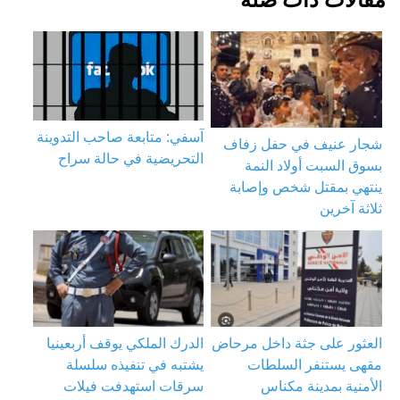
آسفي: متابعة صاحب التدوينة
شجار عنيف في حفل زفاف
التحريضية في حالة سراح
بسوق السبت أولاد النمة
ينتهي بمقتل شخص وإصابة
ثلاثة آخرين
العثور على جثة داخل مرحاض
الدرك الملكي يوقف أربعينيا
مقهى يستنفر السلطات
يشتبه في تنفيذه سلسلة
الأمنية بمدينة مكناس
سرقات استهدفت فيلات