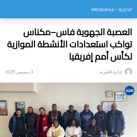
الخبرية - elkhabariya
العصبة الجهوية فاس–مكناس
تواكب استعدادات الأنشطة الموازية
لكأس أمم إفريقيا
3 ديسمبر 2025
إدارة الخبرية