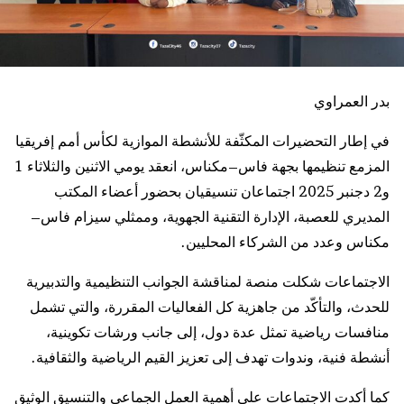
بدر العمراوي
في إطار التحضيرات المكثّفة للأنشطة الموازية لكأس أمم إفريقيا
المزمع تنظيمها بجهة فاس–مكناس، انعقد يومي الاثنين والثلاثاء 1
و2 دجنبر 2025 اجتماعان تنسيقيان بحضور أعضاء المكتب
المديري للعصبة، الإدارة التقنية الجهوية، وممثلي سيزام فاس–
مكناس وعدد من الشركاء المحليين.
الاجتماعات شكلت منصة لمناقشة الجوانب التنظيمية والتدبيرية
للحدث، والتأكّد من جاهزية كل الفعاليات المقررة، والتي تشمل
منافسات رياضية تمثل عدة دول، إلى جانب ورشات تكوينية،
أنشطة فنية، وندوات تهدف إلى تعزيز القيم الرياضية والثقافية.
كما أكدت الاجتماعات على أهمية العمل الجماعي والتنسيق الوثيق