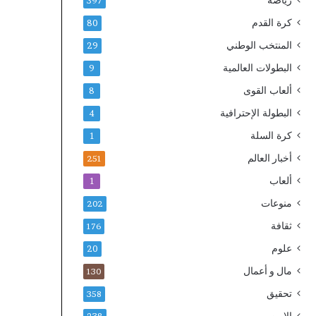
رياضة
397
كرة القدم
80
المنتخب الوطني
29
البطولات العالمية
9
ألعاب القوى
8
البطولة الإحترافية
4
كرة السلة
1
أخبار العالم
251
ألعاب
1
منوعات
202
ثقافة
176
علوم
20
مال و أعمال
130
تحقيق
358