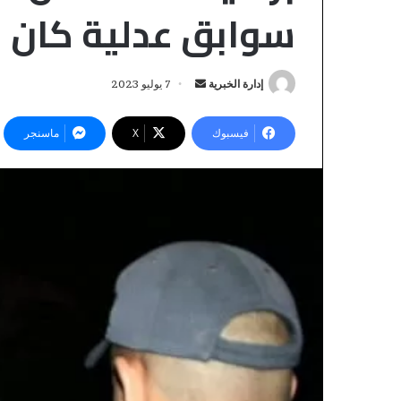
سوابق عدلية كان ب
إدارة الخبرية
أ
7 يوليو 2023
ر
س
فيسبوك
‫X
ماسنجر
ل
ب
ر
ي
«
د
و
ا
ا
إ
ت
ل
س
منذ 20 ساعة
«واتساب» يدخل ق
ك
ا
ب
ت
القضاء التجاري ا
»
ر
المراسلات الإلكت
ي
و
نية المكتري
د