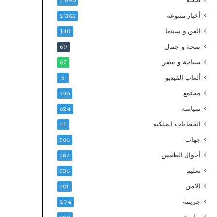
صحة
ا
2
5٬690
ب
0
أخبار متنوعة
2٬365
ة
3
الفن و سينما
ث
0
140
ل
صحة و جمال
69
ا
ث
سياحة و سفر
67
ة
ألعاب الفيديو
6
آ
خ
مجتمع
736
ر
سياسة
624
ي
ن
الخطابات الملكيه
41
جهات
506
أحوال الطقس
387
تعليم
336
الامن
301
جريمة
294