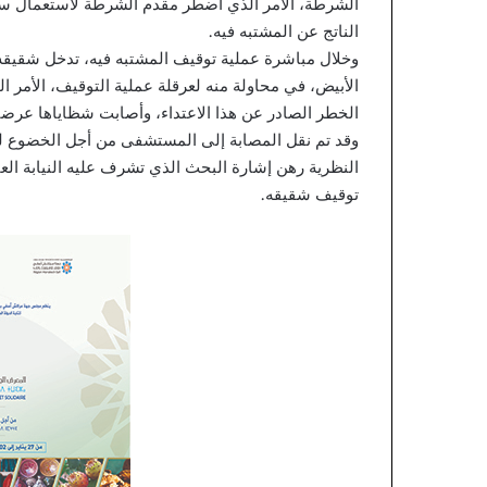
الشرطة، الأمر الذي اضطر مقدم الشرطة لاستعمال سل
ء
الناتج عن المشتبه فيه.
ا
ل
وخلال مباشرة عملية توقيف المشتبه فيه، تدخل شقيقه
ت
الأبيض، في محاولة منه لعرقلة عملية التوقيف، الأ
ج
الخطر الصادر عن هذا الاعتداء، وأصابت شظاياها عرضي
ا
وقد تم نقل المصابة إلى المستشفى من أجل الخضوع للع
ر
النظرية رهن إشارة البحث الذي تشرف عليه النيابة العا
ي
ا
توقيف شقيقه.
ل
م
غ
ر
ب
ي
ي
ع
ت
م
د
ا