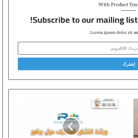
With Product You
ا
ر
Subscribe to our mailing lis
Lorem ipsum dolor sit am
ا
ل
م
ج
ل
س