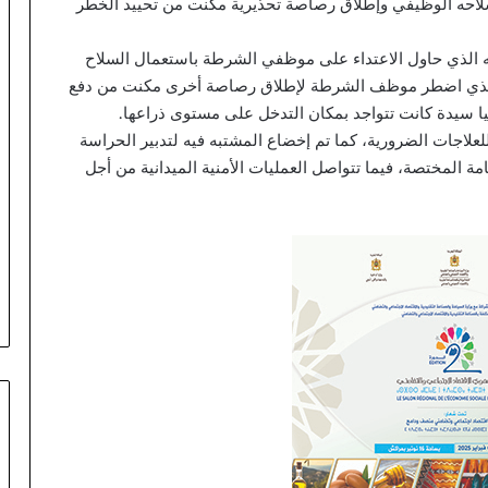
احه الوظيفي وإطلاق رصاصة تحذيرية مكنت من تحييد الخطر
ي
ن
ظ
 الذي حاول الاعتداء على موظفي الشرطة باستعمال السلاح
م
مر الذي اضطر موظف الشرطة لإطلاق رصاصة أخرى مكنت من دفع
أ
ا سيدة كانت تتواجد بمكان التدخل على مستوى ذراعها.
س
لاجات الضرورية، كما تم إخضاع المشتبه فيه لتدبير الحراسة
ب
مة المختصة، فيما تتواصل العمليات الأمنية الميدانية من أجل
و
ع
اً
خ
ا
ص
اً
ب
م
غ
ا
ر
ب
ة