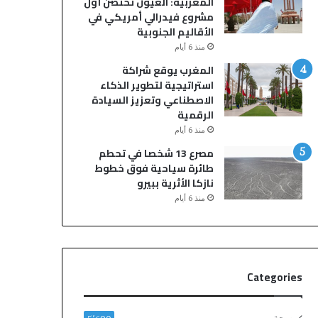
المغربية: العيون تحتضن أول
ا
ب
مشروع فيدرالي أمريكي في
ل
ا
الأقاليم الجنوبية
ن
قٍ
منذ 6 أيام
م
و
ة
ا
المغرب يوقع شراكة
ي
ل
استراتيجية لتطوير الذكاء
ن
م
الاصطناعي وتعزيز السيادة
ت
ل
الرقمية
ه
ك
منذ 6 أيام
ي
ي
مصرع 13 شخصا في تحطم
ب
ي
طائرة سياحية فوق خطوط
م
م
نازكا الأثرية ببيرو
ق
د
منذ 6 أيام
ت
د
ل
ع
ش
ق
خ
د
ص
ه
Categories
و
ح
إ
ت
ص
ى