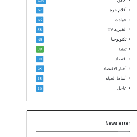
الامن
238
أقلام حرة
67
حوادث
65
الخبرية TV
58
تكنولوجيا
48
تقنية
39
اقتصاد
30
أخبار الاقتصاد
29
أنماط الحياة
18
عاجل
16
Newsletter