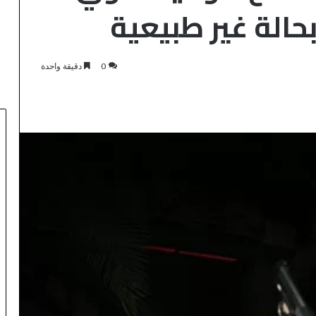
حالة غير طبيعية
0
دقيقة واحدة
ا
ل
م
ر
ك
اعات المحاكم..
ز
منذ 15 ساعة
ا
لمغربي يعتمد
المركز الجهوي للاستثمار بفاس-
ل
رونية لإثبات حسن
مكناس ينظم أسبوعاً خاصاً بمغاربة
ج
العالم لتعزيز فرص الاستثمار
ه