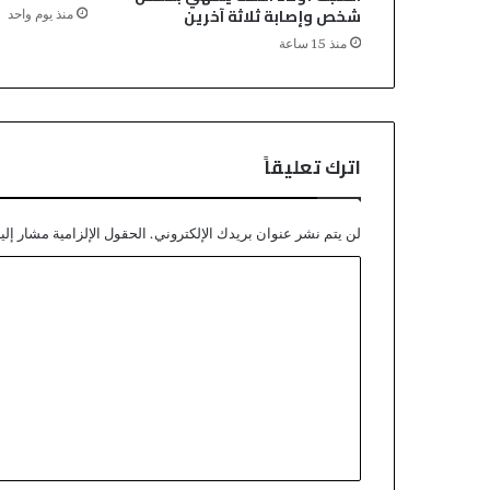
ي
شخص وإصابة ثلاثة آخرين
منذ يوم واحد
س
منذ 15 ساعة
ت
ف
س
ر
و
اترك تعليقاً
ن
ع
ن
م
لن يتم نشر عنوان بريدك الإلكتروني.
الحقول الإلزامية مشار إليه
آ
ا
ل
ا
ل
ت
ت
ف
ا
ع
ق
ل
س
ي
ن
ة
ق
2