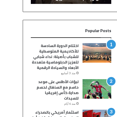
ح
ح
ف
س
ل
م
ز
ا
ف
ل
Popular Posts
ا
ج
ف
د
ب
ل
اختتام الدورة السادسة
س
.
للأكاديمية المتوسطية
و
.
للشباب بأصيلة: نداء شبابي
ق
إ
لتعزيز الدبلوماسية متعددة
ا
ب
الأبعاد والسيادة الرقمية
ل
ر
منذ 3 أسابيع
س
ا
لبؤات الأطلس على موعد
ب
ه
حاسم مع السنغال لحسم
ت
ي
صدارة كأس إفريقيا
أ
م
للسيدات
و
د
ل
ي
منذ 6 أيام
ا
ا
استثمار أمريكي بالصحراء
د
ز