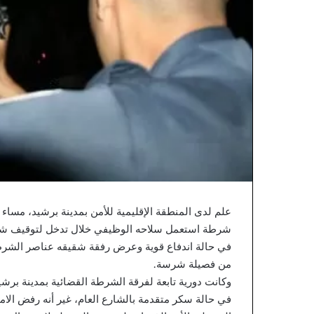
ن
خ
ي
ل
ا
ق
ا
ع
ا
ت
ا
ل
م
ح
ا
ك
م
.
.
في حالة اندفاع قوية وعرض رفقة شقيقه عناصر الشرط
ا
ل
من فصيلة شرسة.
ق
وكانت دورية تابعة لفرقة الشرطة القضائية بمدينة بر
ض
في حالة سكر متقدمة بالشارع العام، غير أنه رفض ال
ا