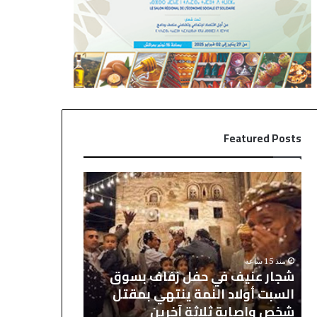
Featured Posts
ش
ر
ج
ي
ا
ا
ر
ل
ع
م
ن
د
منذ 15 ساعة
منذ 19 ساعة
ي
ر
شجار عنيف في حفل زفاف بسوق
ريال مدريد يح
ف
ي
السبت أولاد النمة ينتهي بمقتل
دياز باقٍ وال
ف
د
شخص وإصابة ثلاثة آخرين
2030
ي
ي