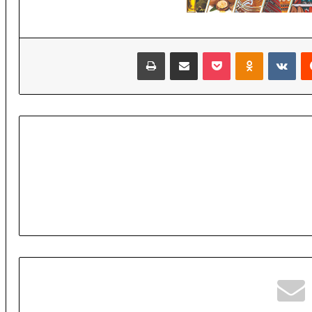
ا
ل
ع
ا
‏Reddit
‏VKontakte
Odnoklassniki
‫Pocket
مشاركة عبر البريد
طباعة
ل
م
ل
ت
ع
ز
ي
ز
ف
ر
ص
ا
ل
ا
س
ت
ث
م