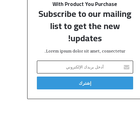
With Product You Purchase
Subscribe to our mailing
list to get the new
updates!
Lorem ipsum dolor sit amet, consectetur.
أ
د
خ
ل
ب
ر
ي
د
ك
ا
ل
إ