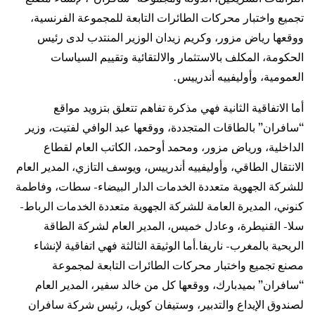
تجميع واختبار محركات الطائرات التابعة للمجموعة الفرنسية،
ووقعها رياض مزور، وكريم زيدان الوزير المنتدب لدى رئيس
الحكومة، المكلف بالاستثمار والالتقائية وتقييم السياسات
العمومية، وأوليفييه أندرييس.
أما الاتفاقية الثانية فهي مذكرة تفاهم تتعلق بتزويد مواقع
“سافران” بالطاقات المتجددة، ووقعها عبد الوافي لفتيت، وزير
الداخلية، ورياض مزور، ومحمد أوحمد، الكاتب العام لقطاع
الانتقال الطاقي، وأوليفييه أندرييس، ويوسف التازي، المدير العام
للشركة الجهوية متعددة الخدمات الدار البيضاء- سطات، وفاطمة
كنوني، المديرة العامة للشركة الجهوية متعددة الخدمات الرباط-
سلا- القنيطرة، وعادل خميس، المدير العام لشركة الطاقة
الريحية بالمغرب- ناريفا.أما الوثيقة الثالثة فهي اتفاقية لإنشاء
مصنع تجميع واختبار محركات الطائرات التابعة لمجموعة
“سافران” بميدبارك، ووقعها كل من خالد سفير، المدير العام
لصندوق الإيداع والتدبير، وستيفان كويل، رئيس شركة سافران