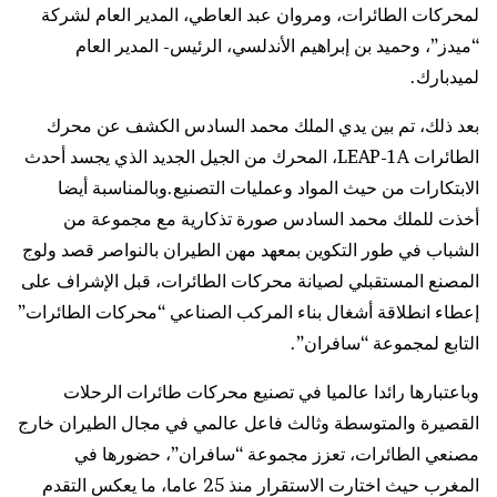
لمحركات الطائرات، ومروان عبد العاطي، المدير العام لشركة
“ميدز”، وحميد بن إبراهيم الأندلسي، الرئيس- المدير العام
لميدبارك.
بعد ذلك، تم بين يدي الملك محمد السادس الكشف عن محرك
الطائرات LEAP-1A، المحرك من الجيل الجديد الذي يجسد أحدث
الابتكارات من حيث المواد وعمليات التصنيع.وبالمناسبة أيضا
أخذت للملك محمد السادس صورة تذكارية مع مجموعة من
الشباب في طور التكوين بمعهد مهن الطيران بالنواصر قصد ولوج
المصنع المستقبلي لصيانة محركات الطائرات، قبل الإشراف على
إعطاء انطلاقة أشغال بناء المركب الصناعي “محركات الطائرات”
التابع لمجموعة “سافران”.
وباعتبارها رائدا عالميا في تصنيع محركات طائرات الرحلات
القصيرة والمتوسطة وثالث فاعل عالمي في مجال الطيران خارج
مصنعي الطائرات، تعزز مجموعة “سافران”، حضورها في
المغرب حيث اختارت الاستقرار منذ 25 عاما، ما يعكس التقدم