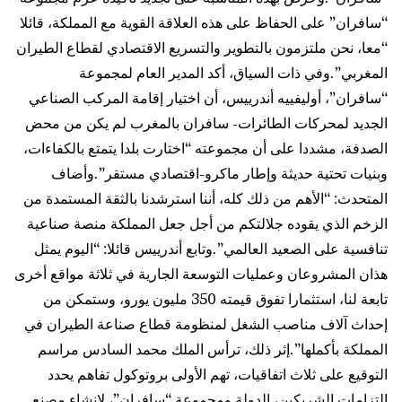
“سافران” على الحفاظ على هذه العلاقة القوية مع المملكة، قائلا
“معا، نحن ملتزمون بالتطوير والتسريع الاقتصادي لقطاع الطيران
المغربي”.وفي ذات السياق، أكد المدير العام لمجموعة
“سافران”، أوليفييه أندرييس، أن اختيار إقامة المركب الصناعي
الجديد لمحركات الطائرات- سافران بالمغرب لم يكن من محض
الصدفة، مشددا على أن مجموعته “اختارت بلدا يتمتع بالكفاءات،
وبنيات تحتية حديثة وإطار ماكرو-اقتصادي مستقر”.وأضاف
المتحدث: “الأهم من ذلك كله، أننا استرشدنا بالثقة المستمدة من
الزخم الذي يقوده جلالتكم من أجل جعل المملكة منصة صناعية
تنافسية على الصعيد العالمي”.وتابع أندرييس قائلا: “اليوم يمثل
هذان المشروعان وعمليات التوسعة الجارية في ثلاثة مواقع أخرى
تابعة لنا، استثمارا تفوق قيمته 350 مليون يورو، وستمكن من
إحداث آلاف مناصب الشغل لمنظومة قطاع صناعة الطيران في
المملكة بأكملها”.إثر ذلك، ترأس الملك محمد السادس مراسم
التوقيع على ثلاث اتفاقيات، تهم الأولى بروتوكول تفاهم يحدد
التزامات الشريكين، الدولة ومجموعة “سافران”، لإنشاء مصنع