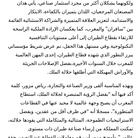
ولكونهما يشكلان أكثر من مجرد استثمار صناعي، يأتي هذان
المصنعان المرجعيان، اللذان يتميزان بالكفاءة، الابتكار
والاستدامة، لتعزيز العلاقة المتميزة والشراكة الاستثنائية القائمة
بين “سافران” والمغرب، كما يعكسان الإرادة الملكية الراسخة
للارتقاء بقطاع الطيران إلى أعلى مستويات التنافسية
التكنولوجية.وفي مستهل هذا الحفل، تم عرض شريط مؤسساتي
يبرز التطور الذي شهده قطاع الطيران، إحدى المهن العالمية
للمغرب خلال السنوات الأخيرة،بفضل الإصلاحات الجريئة
والأوراش المهيكلة التي أطلقها جلالة الملك.
وبهذه المناسبة ألقى وزير الصناعة والتجارة، رياض مزور، كلمة
أكد فيها أنه “بفضل الرؤية المتبصرة لجلالة الملك، استطاع
المغرب أن يصبح وجهة عالمية لا محيد عنها في القطاعات
المتطورة”، مسجلا أنه “في ظرف أقل من عقدين، وبفضل
الاستراتيجيات الطموحة، المتتالية والمتكاملة التي يقودها جلالته،
تمكنت المملكة من إرساء صناعة طيران ذات مستوى
عالمي”.وأوضح مزور أن رقم معاملات القطاع عند التصدير حقق