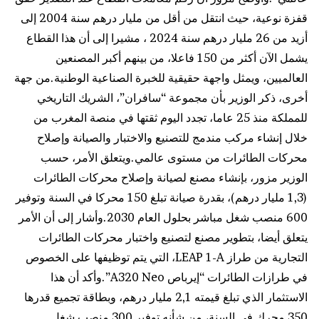
قفزة نوعية، حيث انتقل من أقل من مليار درهم سنة 2004 إلى
أزيد من 26 مليار درهم سنة 2024 ، مشيرا إلى أن هذا القطاع
يشمل الآن أكثر من 150 فاعلا، من بينهم أكبر المصنعين
العالميين، ويمثل واجهة حقيقية للخبرة الصناعية الوطنية.من جهة
أخرى، ذكر الوزير بأن مجموعة “سافران”، الشريك التاريخي
للمملكة منذ 25 عاما، تجدد اليوم ثقتها في منصة المغرب من
خلال إنشاء مركب مندمج للتصنيع والاختبار والصيانة وإصلاح
محركات الطائرات من مستوى عالمي.ويتعلق الأمر، حسب
الوزير مزور، بإنشاء مصنع لصيانة وإصلاح محركات الطائرات
(1,3 مليار درهم)، بقدرة صيانة تبلغ 150 محركا في السنة وتوفير
600 منصب شغل مباشر بحلول العام 2030.وأشار إلى أن الأمر
يتعلق أيضا، بتطوير مصنع لتصنيع واختبار محركات الطائرات
التجارية من طراز LEAP 1-A، التي يتم توظيفها على الخصوص
في طرازات الطائرات “إيرباص A320 Neo”.وأكد أن هذا
الاستثمار الذي تبلغ قيمته 2,1 مليار درهم، وبطاقة تجميع قدرها
350 محرك في السنة، من شأنه توفير 300 منصب شغل