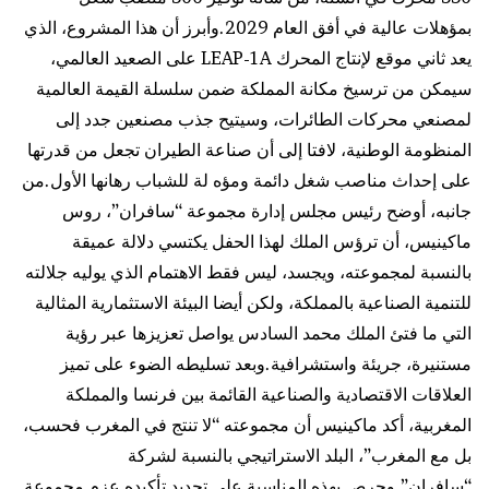
بمؤهلات عالية في أفق العام 2029.وأبرز أن هذا المشروع، الذي
يعد ثاني موقع لإنتاج المحرك LEAP-1A على الصعيد العالمي،
سيمكن من ترسيخ مكانة المملكة ضمن سلسلة القيمة العالمية
لمصنعي محركات الطائرات، وسيتيح جذب مصنعين جدد إلى
المنظومة الوطنية، لافتا إلى أن صناعة الطيران تجعل من قدرتها
على إحداث مناصب شغل دائمة ومؤه لة للشباب رهانها الأول.من
جانبه، أوضح رئيس مجلس إدارة مجموعة “سافران”، روس
ماكينيس، أن ترؤس الملك لهذا الحفل يكتسي دلالة عميقة
بالنسبة لمجموعته، ويجسد، ليس فقط الاهتمام الذي يوليه جلالته
للتنمية الصناعية بالمملكة، ولكن أيضا البيئة الاستثمارية المثالية
التي ما فتئ الملك محمد السادس يواصل تعزيزها عبر رؤية
مستنيرة، جريئة واستشرافية.وبعد تسليطه الضوء على تميز
العلاقات الاقتصادية والصناعية القائمة بين فرنسا والمملكة
المغربية، أكد ماكينيس أن مجموعته “لا تنتج في المغرب فحسب،
بل مع المغرب”، البلد الاستراتيجي بالنسبة لشركة
“سافران”.وحرص بهذه المناسبة على تجديد تأكيده عزم مجموعة