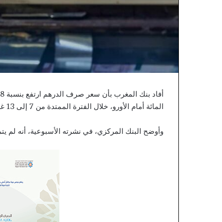
يحصل
على
شهادة
الاعتماد
والمطابقة
والجودة
بالمعيار
الدولي
“ISO/CEI
17025”
المائة أمام الأورو، خلال الفترة الممتدة من 7 إلى 13 غشت الجاري.
وأوضح البنك المركزي، في نشرته الأسبوعية، أنه لم ي