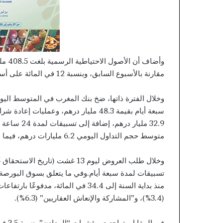
مقارنة بالأسبوع السابق، وبنسبة 12 في المائة على أساس سنوي.
متوسط حجم التداول اليومي 6.2 مليارات درهم، فيما استقر المعدل بين البنوك عند 2.25 في المائة في المتوسط.
(3.4%)، و”المشاركة والإنعاش العقاريين” (6.3%).