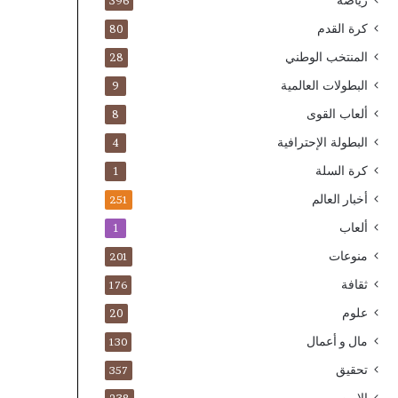
رياضة
396
كرة القدم
80
المنتخب الوطني
28
البطولات العالمية
9
ألعاب القوى
8
البطولة الإحترافية
4
كرة السلة
1
أخبار العالم
251
ألعاب
1
منوعات
201
ثقافة
176
علوم
20
مال و أعمال
130
تحقيق
357