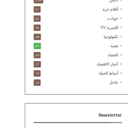
الامن
238
أقلام حرة
67
حوادث
65
الخبرية TV
58
تكنولوجيا
48
تقنية
39
اقتصاد
30
أخبار الاقتصاد
27
أنماط الحياة
18
عاجل
16
Newsletter