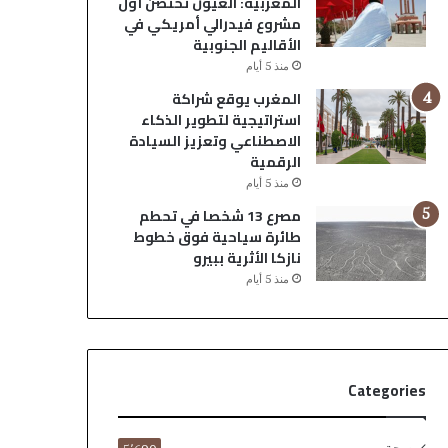
المغربية: العيون تحتضن أول
مشروع فيدرالي أمريكي في
الأقاليم الجنوبية
منذ 5 أيام
المغرب يوقع شراكة
استراتيجية لتطوير الذكاء
الاصطناعي وتعزيز السيادة
الرقمية
منذ 5 أيام
مصرع 13 شخصا في تحطم
طائرة سياحية فوق خطوط
نازكا الأثرية ببيرو
منذ 5 أيام
Categories