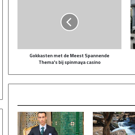
met
de
Meest
Spannende
Thema's
bij
spinmaya
casino
Gokkasten met de Meest Spannende
Thema's bij spinmaya casino