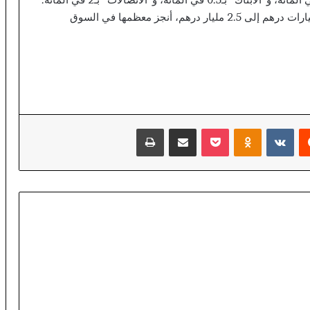
أما الحجم الأسبوعي للمبادلات فقد انخفض من 5.2 مليارات درهم إلى 2.5 مليار درهم، أنجز معظمها في السوق
يست
Odnoklassniki
‫Pocket
مشاركة عبر البريد
طباعة