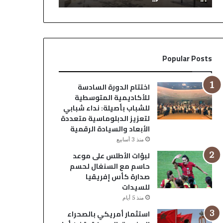
خلفية
مكناس
الهجرة
غير
النظامية..
والنقابة
Popular Posts
تصدر
بياناً
استنكارياً
اختتام الدورة السادسة
للأكاديمية المتوسطية
للشباب بأصيلة: نداء شبابي
لتعزيز الدبلوماسية متعددة
الأبعاد والسيادة الرقمية
منذ 3 أسابيع
لبؤات الأطلس على موعد
حاسم مع السنغال لحسم
صدارة كأس إفريقيا
للسيدات
منذ 5 أيام
استثمار أمريكي بالصحراء