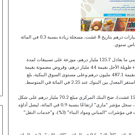
وأضاف أن الأصول الاحتياطية الرسمية بلغت 408.5 مليارات درهم بتاريخ 8 غشت، مسجلة زيادة بنسبة 0.3 في المائة
وخلال الفترة ذاتها، ضخ بنك المغرب في المتوسط اليومي ما يعادل 125.7 مليار درهم، موزعة على تسبيقات لمدة
سبعة أيام بقيمة 48.3 مليار درهم، وعمليات إعادة شراء طويلة الأجل بقيمة 44 مليار درهم، وقروض مضمونة بقيمة
32.9 مليار درهم، إضافة إلى تسبيقات لمدة 24 ساعة بقيمة 487.1 مليون درهم.وعلى مستوى السوق البنكية، بلغ
وخلال طلب العروض ليوم 13 غشت (تاريخ الاستحقاق 15 غشت)، ضخ البنك المركزي مبلغ 70.2 مليار درهم على شكل
تسبيقات لمدة سبعة أيام.وفي ما يتعلق بسوق البورصة، سجل مؤشر “مازي” ارتفاعًا بنسبة 0.9 في المائة، ليصل أداؤه
منذ بداية السنة إلى 34.4 في المائة، مدفوعًا بارتفاعات في مؤشرات “المباني ومواد البناء” (3%)، و”خدمات النقل”
في المقابل، تراجعت مؤشرات “المعادن” بنسبة 3.5 في المائة، و”الأبناك” بـ0.5 في المائة، و”الاتصالات” بـ2 في المائة.