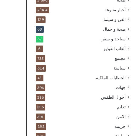
صحة
5٬690
أخبار متنوعة
2٬364
الفن و سينما
139
صحة و جمال
69
سياحة و سفر
67
ألعاب الفيديو
6
مجتمع
735
سياسة
624
الخطابات الملكيه
41
جهات
506
أحوال الطقس
386
تعليم
336
الامن
301
جريمة
292