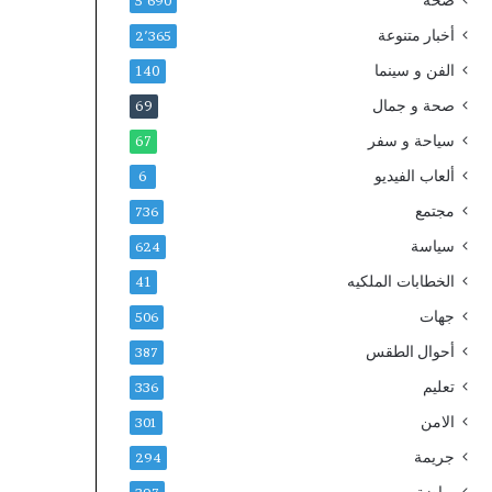
صحة
5٬690
أخبار متنوعة
2٬365
الفن و سينما
140
صحة و جمال
69
سياحة و سفر
67
ألعاب الفيديو
6
مجتمع
736
سياسة
624
الخطابات الملكيه
41
جهات
506
أحوال الطقس
387
تعليم
336
الامن
301
جريمة
294