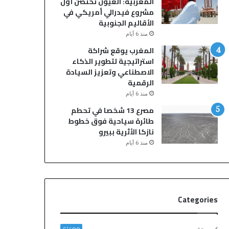
المغربية: العيون تحتضن أول
مشروع فيدرالي أمريكي في
الأقاليم الجنوبية
منذ 6 أيام
المغرب يوقع شراكة
استراتيجية لتطوير الذكاء
الاصطناعي وتعزيز السيادة
الرقمية
منذ 6 أيام
مصرع 13 شخصا في تحطم
طائرة سياحية فوق خطوط
نازكا الأثرية ببيرو
منذ 6 أيام
Categories