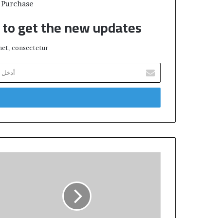
 Purchase
t to get the new updates!
et, consectetur.
أدخل
بريدك
الإلكتروني
How
to
Play
Baccarat
at
mybet
casino