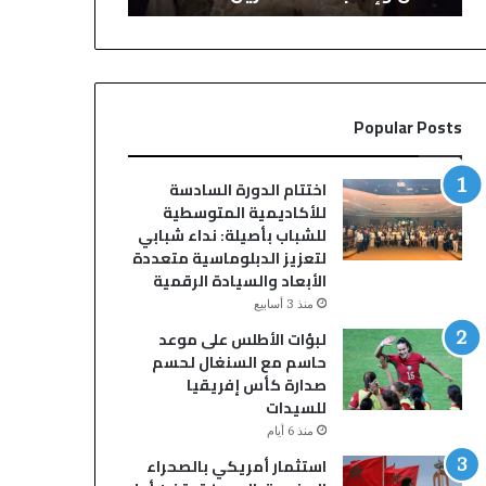
بمقتل
حتى
شخص
2030
وإصابة
ثلاثة
آخرين
Popular Posts
اختتام الدورة السادسة
للأكاديمية المتوسطية
للشباب بأصيلة: نداء شبابي
لتعزيز الدبلوماسية متعددة
الأبعاد والسيادة الرقمية
منذ 3 أسابيع
لبؤات الأطلس على موعد
حاسم مع السنغال لحسم
صدارة كأس إفريقيا
للسيدات
منذ 6 أيام
استثمار أمريكي بالصحراء