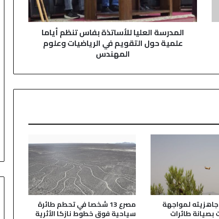
حول
التقويم
المدرسة العليا للأساتذة بفاس تنظم أياما
في
علمية حول التقويم في الرياضيات وعلوم
الرياضيات
المهندس
وعلوم
المهندس
جاهزيته لمواجهة
مصرع 13 شخصا في تحطم طائرة
 بصيانة طائرات
سياحية فوق خطوط نازكا الأثرية