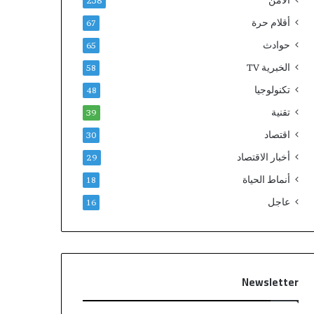
الامن
238
أقلام حرة
67
حوادث
65
الخبرية TV
58
تكنولوجيا
48
تقنية
39
اقتصاد
30
أخبار الاقتصاد
29
أنماط الحياة
18
عاجل
16
Newsletter