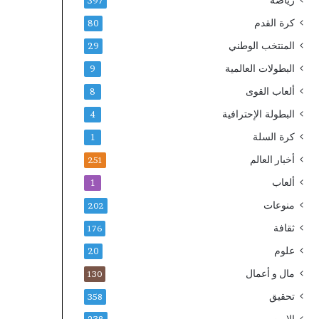
رياضة
397
كرة القدم
80
المنتخب الوطني
29
البطولات العالمية
9
ألعاب القوى
8
البطولة الإحترافية
4
كرة السلة
1
أخبار العالم
251
ألعاب
1
منوعات
202
ثقافة
176
علوم
20
مال و أعمال
130
تحقيق
358