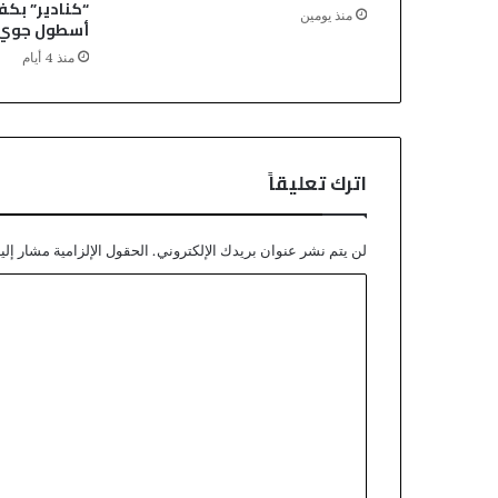
“كنادير” بكف
منذ يومين
أسطول جوي 
منذ 4 أيام
اترك تعليقاً
لن يتم نشر عنوان بريدك الإلكتروني.
الحقول الإلزامية مشار إليه
ا
ل
ت
ع
ل
ي
ق