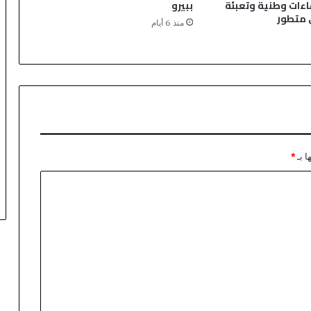
اءات وطنية وتعبئة
ببيرو
متطور
منذ 6 أيام
ا بـ
*