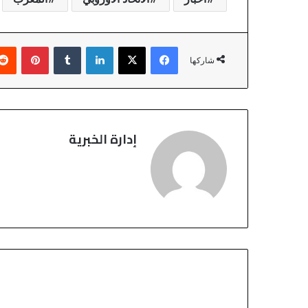
فيسبوك
‫X
لينكدإن
بينتير
شاركها
إدارة الخبرية