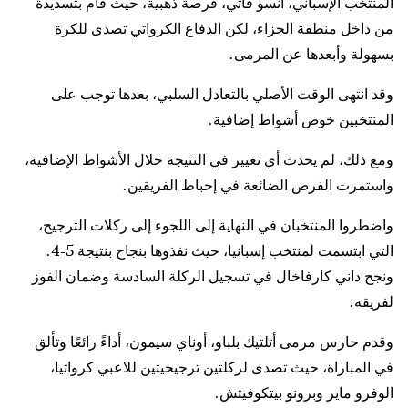
المنتخب الإسباني، أنسو فاتي، فرصة ذهبية، حيث قام بتسديدة
من داخل منطقة الجزاء، لكن الدفاع الكرواتي تصدى للكرة
بسهولة وأبعدها عن المرمى.
وقد انتهى الوقت الأصلي بالتعادل السلبي، بعدها توجب على
المنتخبين خوض أشواط إضافية.
ومع ذلك، لم يحدث أي تغيير في النتيجة خلال الأشواط الإضافية،
واستمرت الفرص الضائعة في إحباط الفريقين.
واضطروا المنتخبان في النهاية إلى اللجوء إلى ركلات الترجيح،
التي ابتسمت لمنتخب إسبانيا، حيث نفذوها بنجاح بنتيجة 5-4.
ونجح داني كارفاخال في تسجيل الركلة السادسة وضمان الفوز
لفريقه.
وقدم حارس مرمى أتلتيك بلباو، أوناي سيمون، أداءً رائعًا وتألق
في المباراة، حيث تصدى لركلتين ترجيحيتين للاعبي كرواتيا،
الوفرو ماير وبرونو بيتكوفيتش.