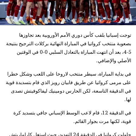
توجت إسبانيا بلقب كأس دوري الأمم الأوروبية بعد تجاوزها
بصعوبة منتخب كرواتيا في المباراة النهائية بركلات الترجيح بنتيجة
5-4، بعد أن انتهت المباراة بالتعادل السلبي 0-0 في الوقتين
الأصلي والإضافي.
في بداية المباراة، سيطر منتخب لاروخا على اللعب وشكل خطرا
على مرمى كرواتيا عن طريق فابيان رويز الذي قام بتسديدة قوية
في الدقيقة التاسعة، لكن الحارس دومينيك ليفاكوفيتش تصدى
لها.
في الدقيقة 12، قام لاعب الوسط الإسباني جافي بتسديد كرة
قوية، لكنها مرت بجوار القائم.
حاولت كرواتيا في الدقيقة 24 التهديد، حيث استغل كاراماريتش