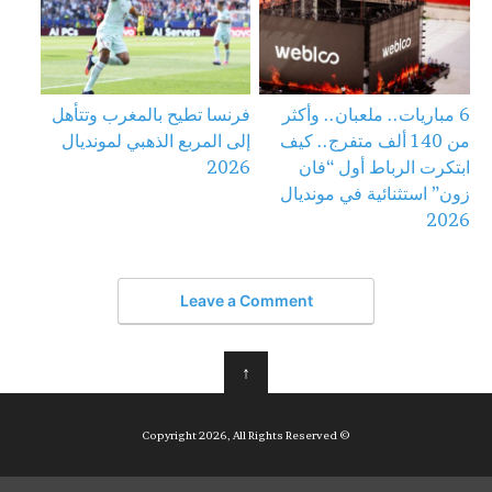
6 مباريات.. ملعبان.. وأكثر
فرنسا تطيح بالمغرب وتتأهل
من 140 ألف متفرج.. كيف
إلى المربع الذهبي لمونديال
ابتكرت الرباط أول “فان
2026
زون” استثنائية في مونديال
2026
Leave a Comment
↑
© Copyright 2026, All Rights Reserved