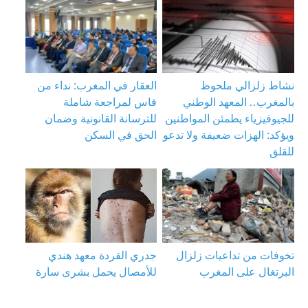
نشاط زلزالي ملحوظ
العقار في المغرب: نداء من
بالمغرب.. المعهد الوطني
فاس لمراجعة شاملة
للجيوفيزياء يطمئن المواطنين
للترسانة القانونية وضمان
ويؤكد: الهزات ضعيفة ولا تدعو
الحق في السكن
للقلق
جدري القردة معهد هندي
تخوفات من تداعيات زلزال
للأمصال يحمل بشرى سارة
البرتغال على المغرب