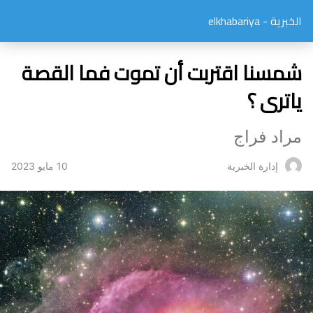
الخبرية - elkhabariya
شمسنا اقتربت أن تموت فما القصة
ياترى ؟
مراد فراج
10 مايو 2023
إدارة الخبرية