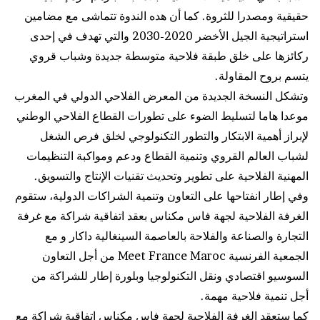
حقيقية ومصدرا للثروة. كما أن هده الندوة تتماشى مع مضامين
استراتيجية الجيل الأخضر 2020-2030 والتي تهدف في إحدى
ركائزها على خلق طبقة فلاحية متوسطة جديدة وشباب قروي
يتسم بروح المقاولة.
وتشكل النسخة الجديدة من المعرض الفلاحي الدولي في المغرب
موعدا هاما لتسليط الضوء على تطورات القطاع الفلاحي الوطني
لإبراز أهمية الابتكار والتطور التكنولوجي لخلق فرص الشغل
لشباب العالم القروي وتنمية القطاع ودعم ومواكبة التنظيمات
المهنية الفلاحية على تطوير وتحديث تقنيات الإنتاج والتسويق.
وفي إطار انفتاحها على التعاون وتنمية الشراكات الدولية، ستقوم
الغرفة الفلاحية لجهة فاس مكناس بعقد اتفاقية شراكة مع غرفة
التجارة والصناعة والفلاحة بالعاصمة السينغالية داكار و مع
الجمعية الفرنسية Meet France Maroc من أجل التعاون
السوسيو اقتصادي ونقل التكنولوجيا وبلورة إطار للشراكة من
أجل تنمية فلاحية مهمة.
كما ستعقد الغرفة الفلاحية لجهة فاس مكناس اتفاقية شراكة مع