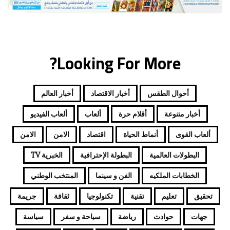
إ
ل
ك
ت
ر
Looking For More?
و
ن
ي
أحوال الطقس
أخبار الاقتصاد
أخبار العالم
أخبار متنوعة
أقلام حرة
ألعاب
ألعاب الفيديو
ألعاب القوى
أنماط الحياة
اقتصاد
الامن
الامن
البطولات العالمية
البطولة الإحترافية
الخبرية TV
الخطابات الملكيه
الفن و سينما
المنتخب الوطني
تحقيق
تعليم
تقنية
تكنولوجيا
ثقافة
جريمة
جهات
حوادث
رياضة
سياحة و سفر
سياسة