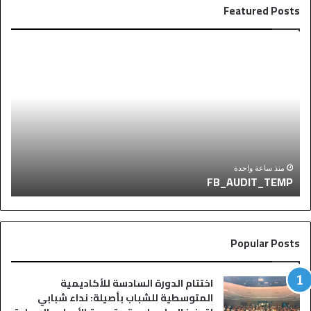
Featured Posts
F
F
B
B
_
_
A
A
U
U
D
D
I
I
T
T
_
_
منذ ساعة واحدة
P
FB_AUDIT_TEMP
T
T
E
E
M
M
P
P
Popular Posts
اختتام الدورة السادسة للأكاديمية
المتوسطية للشباب بأصيلة: نداء شبابي