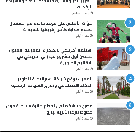
لتعزيز الدبلوماسية متعددة الأبعاد والسيادة
الرقمية
منذ 3 أسابيع
لبؤات الأطلس على موعد حاسم مع السنغال
لحسم صدارة كأس إفريقيا للسيدات
منذ 5 أيام
استثمار أمريكي بالصحراء المغربية: العيون
تحتضن أول مشروع فيدرالي أمريكي في
الأقاليم الجنوبية
منذ 5 أيام
المغرب يوقع شراكة استراتيجية لتطوير
الذكاء الاصطناعي وتعزيز السيادة الرقمية
منذ 5 أيام
مصرع 13 شخصا في تحطم طائرة سياحية فوق
خطوط نازكا الأثرية ببيرو
منذ 5 أيام