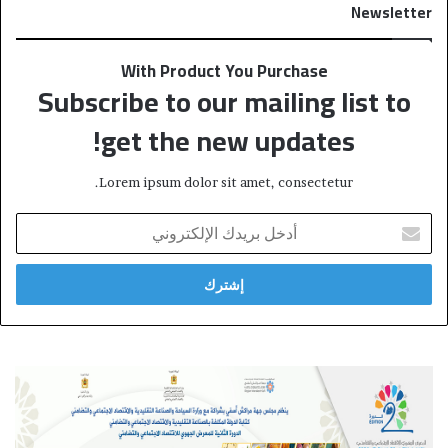
Newsletter
With Product You Purchase
Subscribe to our mailing list to
get the new updates!
Lorem ipsum dolor sit amet, consectetur.
أ
د
خ
ل
ب
ر
ي
د
ك
ا
ل