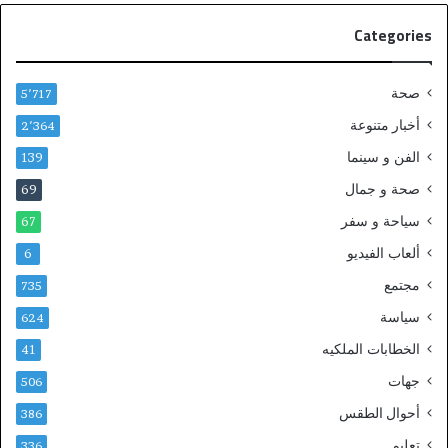
Categories
صحة
5٬717
أخبار متنوعة
2٬364
الفن و سينما
139
صحة و جمال
69
سياحة و سفر
67
ألعاب الفيديو
6
مجتمع
735
سياسة
624
الخطابات الملكيه
41
جهات
506
أحوال الطقس
386
تعليم
336