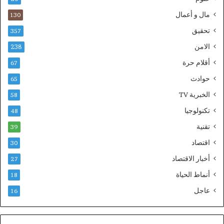
مال و أعمال
130
تحقيق
357
الامن
238
أقلام حرة
67
حوادث
65
الخبرية TV
58
تكنولوجيا
48
تقنية
39
اقتصاد
30
أخبار الاقتصاد
27
أنماط الحياة
18
عاجل
16