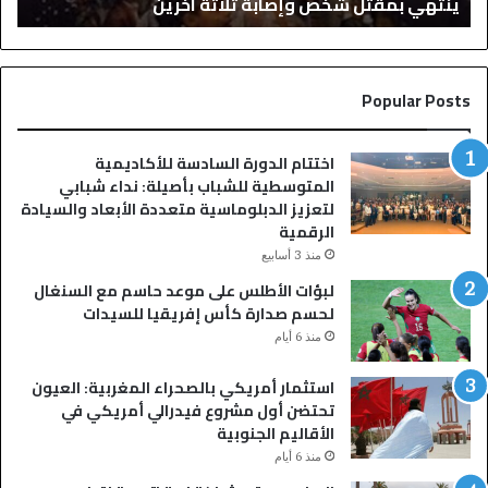
ينتهي بمقتل شخص وإصابة ثلاثة آخرين
عق
ي
ي
ح
ح
ف
س
ل
م
Popular Posts
ز
ا
ف
ل
ا
ج
اختتام الدورة السادسة للأكاديمية
ف
د
المتوسطية للشباب بأصيلة: نداء شبابي
ب
ل
لتعزيز الدبلوماسية متعددة الأبعاد والسيادة
س
.
الرقمية
و
.
ق
منذ 3 أسابيع
إ
ا
ب
لبؤات الأطلس على موعد حاسم مع السنغال
ل
ر
لحسم صدارة كأس إفريقيا للسيدات
س
ا
منذ 6 أيام
ب
ه
ت
ي
استثمار أمريكي بالصحراء المغربية: العيون
أ
م
تحتضن أول مشروع فيدرالي أمريكي في
و
د
الأقاليم الجنوبية
ل
ي
منذ 6 أيام
ا
ا
د
ز