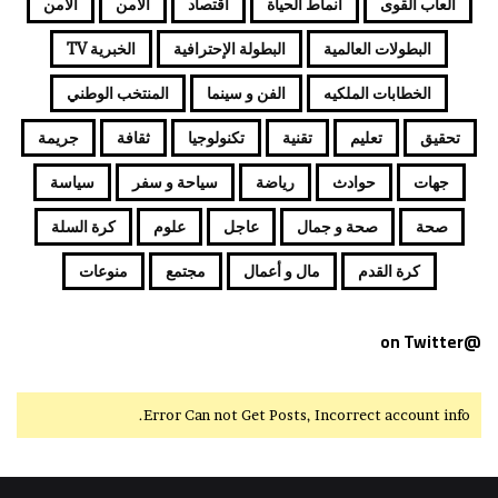
ألعاب القوى
أنماط الحياة
اقتصاد
الامن
الامن
البطولات العالمية
البطولة الإحترافية
الخبرية TV
الخطابات الملكيه
الفن و سينما
المنتخب الوطني
تحقيق
تعليم
تقنية
تكنولوجيا
ثقافة
جريمة
جهات
حوادث
رياضة
سياحة و سفر
سياسة
صحة
صحة و جمال
عاجل
علوم
كرة السلة
كرة القدم
مال و أعمال
مجتمع
منوعات
@on Twitter
Error Can not Get Posts, Incorrect account info.