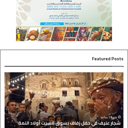
Featured Posts
ش
ر
ج
ي
ا
ا
ر
ل
ع
م
ن
د
ي
ر
ف
ي
منذ 18 ساعة
شجار عنيف في حفل زفاف بسوق السبت أولاد النمة
ر
ف
د