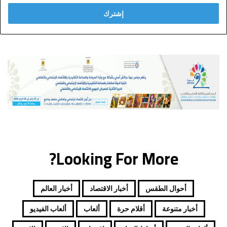
خ
ل
ب
ر
ي
د
ك
ا
ل
إ
ل
ك
ت
ر
Looking For More?
و
ن
ي
أحوال الطقس
أخبار الاقتصاد
أخبار العالم
أخبار متنوعة
أقلام حرة
ألعاب
ألعاب الفيديو