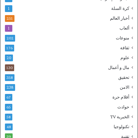
كرة السلة
1
أخبار العالم
251
ألعاب
1
منوعات
202
ثقافة
176
علوم
20
مال و أعمال
130
تحقيق
358
الامن
238
أقلام حرة
67
حوادث
65
الخبرية TV
58
تكنولوجيا
48
تقنية
39