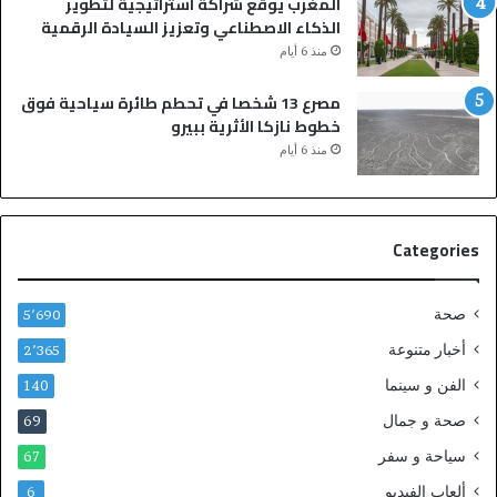
المغرب يوقع شراكة استراتيجية لتطوير
ا
ب
الذكاء الاصطناعي وتعزيز السيادة الرقمية
ل
ا
منذ 6 أيام
ن
قٍ
م
و
مصرع 13 شخصا في تحطم طائرة سياحية فوق
ة
ا
خطوط نازكا الأثرية ببيرو
ي
ل
منذ 6 أيام
ن
م
ت
ل
ه
ك
ي
ي
Categories
ب
ي
م
م
ق
د
صحة
5٬690
ت
د
ل
ع
أخبار متنوعة
2٬365
ش
ق
الفن و سينما
140
خ
د
ص
ه
صحة و جمال
69
و
ح
سياحة و سفر
67
إ
ت
ص
ى
ألعاب الفيديو
6