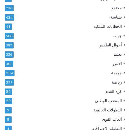
ا
2
مجتمع
736
ب
0
ة
3
سياسة
624
ث
0
الخطابات الملكيه
41
ل
ا
جهات
506
ث
أحوال الطقس
387
ة
آ
تعليم
336
خ
الامن
ر
301
ي
جريمة
294
ن
رياضة
397
كرة القدم
80
المنتخب الوطني
29
البطولات العالمية
9
ألعاب القوى
8
البطولة الإحترافية
4