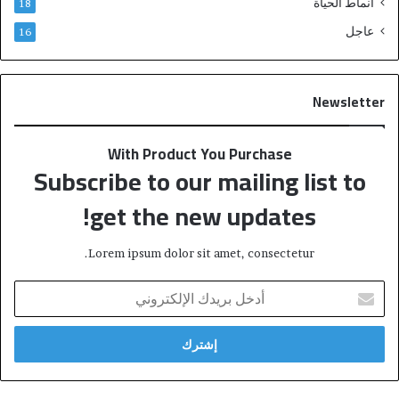
أنماط الحياة
18
عاجل
16
Newsletter
With Product You Purchase
Subscribe to our mailing list to
get the new updates!
Lorem ipsum dolor sit amet, consectetur.
أ
د
خ
ل
ب
ر