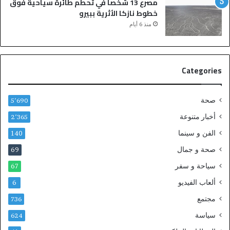
مصرع 13 شخصا في تحطم طائرة سياحية فوق
ا
خطوط نازكا الأثرية ببيرو
ل
منذ 6 أيام
م
ل
ك
ي
Categories
ي
م
د
صحة
5٬690
د
ع
أخبار متنوعة
2٬365
ق
الفن و سينما
140
د
ه
صحة و جمال
69
ح
سياحة و سفر
67
ت
ى
ألعاب الفيديو
6
2
مجتمع
736
0
3
سياسة
624
0