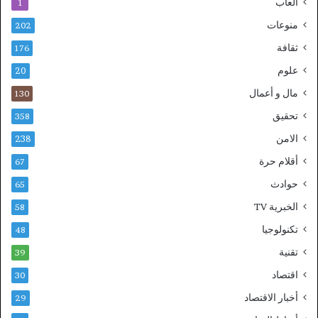
ألعاب
1
منوعات
202
ثقافة
176
علوم
20
مال و أعمال
130
تحقيق
358
الامن
238
أقلام حرة
67
حوادث
65
الخبرية TV
58
تكنولوجيا
48
تقنية
39
اقتصاد
30
أخبار الاقتصاد
29