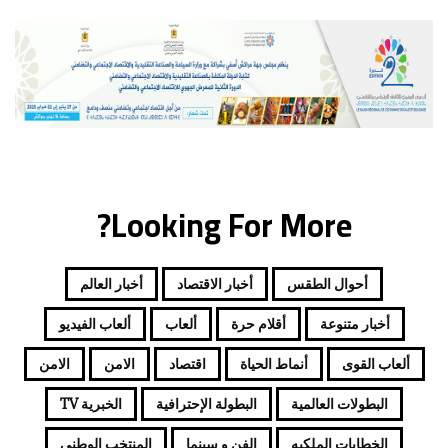
ي
د
ك
ا
ل
إ
ل
ك
ت
ر
Looking For More?
و
ن
ي
أحوال الطقس
أخبار الاقتصاد
أخبار العالم
أخبار متنوعة
أقلام حرة
ألعاب
ألعاب الفيديو
ألعاب القوى
أنماط الحياة
اقتصاد
الامن
الامن
البطولات العالمية
البطولة الإحترافية
الخبرية TV
الخطابات الملكيه
الفن و سينما
المنتخب الوطني