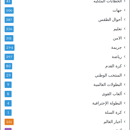
الخطابات الملكيه
41
جهات
506
أحوال الطقس
387
تعليم
336
الامن
301
جريمة
294
رياضة
397
كرة القدم
80
المنتخب الوطني
29
البطولات العالمية
9
ألعاب القوى
8
البطولة الإحترافية
4
كرة السلة
1
أخبار العالم
251