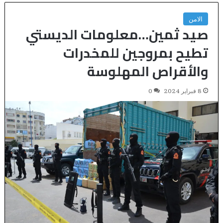
الامن
صيد ثمين…معلومات الديستي
تطيح بمروجين للمخدرات
والأقراص المهلوسة
8 فبراير 2024
0