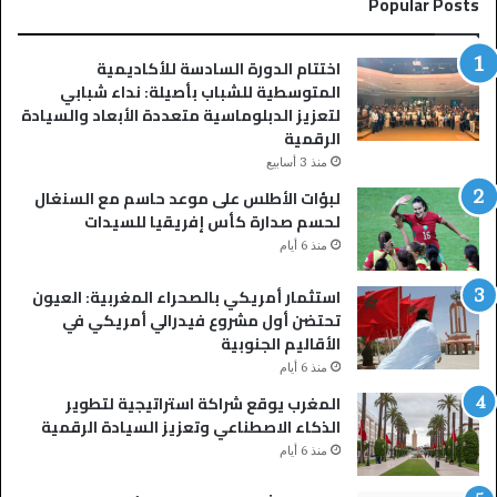
Popular Posts
ا
ل
ج
اختتام الدورة السادسة للأكاديمية
د
المتوسطية للشباب بأصيلة: نداء شبابي
ل
لتعزيز الدبلوماسية متعددة الأبعاد والسيادة
.
الرقمية
.
إ
منذ 3 أسابيع
ب
لبؤات الأطلس على موعد حاسم مع السنغال
ر
لحسم صدارة كأس إفريقيا للسيدات
ا
منذ 6 أيام
ه
ي
استثمار أمريكي بالصحراء المغربية: العيون
م
تحتضن أول مشروع فيدرالي أمريكي في
د
الأقاليم الجنوبية
ي
منذ 6 أيام
ا
ز
المغرب يوقع شراكة استراتيجية لتطوير
ب
الذكاء الاصطناعي وتعزيز السيادة الرقمية
ا
منذ 6 أيام
قٍ
و