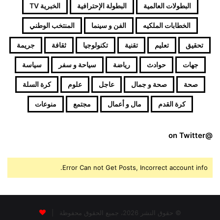
البطولات العالمية
البطولة الإحترافية
الخبرية TV
الخطابات الملكيه
الفن و سينما
المنتخب الوطني
تحقيق
تعليم
تقنية
تكنولوجيا
ثقافة
جريمة
جهات
حوادث
رياضة
سياحة و سفر
سياسة
صحة
صحة و جمال
عاجل
علوم
كرة السلة
كرة القدم
مال و أعمال
مجتمع
منوعات
@on Twitter
Error Can not Get Posts, Incorrect account info.
© حقوق النشر 2026، جميع الحقوق محفوظة |