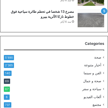
منذ 6 أيام
مصرع 13 شخصا في تحطم طائرة سياحية فوق
خطوط نازكا الأثرية ببيرو
منذ 6 أيام
Categories
صحة
5٬690
أخبار متنوعة
2٬365
الفن و سينما
140
صحة و جمال
69
سياحة و سفر
67
ألعاب الفيديو
6
مجتمع
737