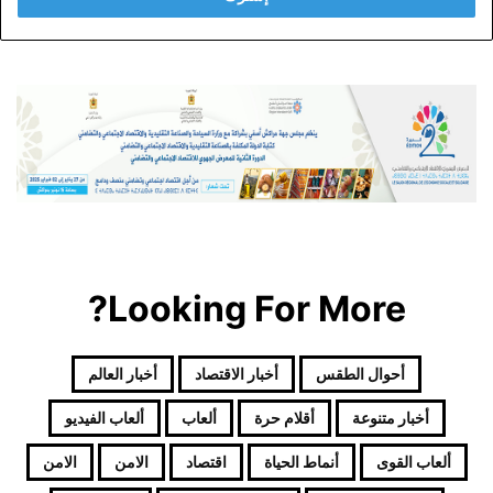
ب
ر
ي
د
ك
ا
ل
إ
ل
ك
ت
ر
Looking For More?
و
ن
ي
أحوال الطقس
أخبار الاقتصاد
أخبار العالم
أخبار متنوعة
أقلام حرة
ألعاب
ألعاب الفيديو
ألعاب القوى
أنماط الحياة
اقتصاد
الامن
الامن