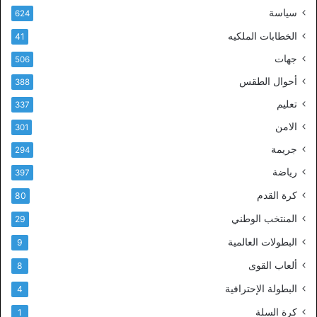
سياسة
624
الخطابات الملكيه
41
جهات
506
أحوال الطقس
388
تعليم
337
الامن
301
جريمة
294
رياضة
397
كرة القدم
80
المنتخب الوطني
29
البطولات العالمية
9
ألعاب القوى
8
البطولة الإحترافية
4
كرة السلة
1