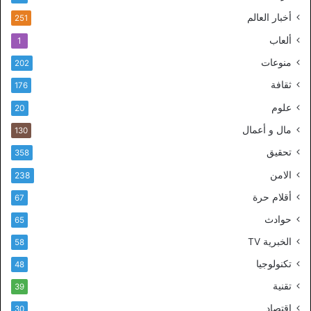
أخبار العالم
251
ألعاب
1
منوعات
202
ثقافة
176
علوم
20
مال و أعمال
130
تحقيق
358
الامن
238
أقلام حرة
67
حوادث
65
الخبرية TV
58
تكنولوجيا
48
تقنية
39
اقتصاد
30